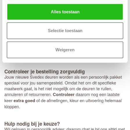
. Hoewel het deurbeslag van Svedex
deurbeslag past perfect
kwalitatief uitstekend is, ben je hier niet aan gebonden en kun je
Alles toestaan
ook voor andere merken kiezen. Heb je een voorkeur voor een
strakke look met minirozetten in plaats van een standaard rond of
vierkant rozet? Dan bereiden we dit graag direct voor je voor.
Houd er wel rekening mee dat deze specifieke fabrieksboring
Selectie toestaan
alleen mogelijk is bij aankoop van origineel
Svedex deurbeslag
met minirozet. Mooie bijpassende zwarte deurkrukken speciaal
voor de
zijn de Svedex
Live,
Lounge
en
Black on White-serie
Weigeren
Vogue
.
Controleer je bestelling zorgvuldig
Jouw nieuwe Svedex deuren worden als een persoonlijk pakket
speciaal voor jou samengesteld. Omdat het om dit specifieke
maatwerk gaat, is het niet mogelijk om de deuren te ruilen,
annuleren of retourneren.
daarom nog een laatste
Controleer
keer
of de afmetingen, kleur en uitvoering helemaal
extra goed
kloppen.
Hulp nodig bij je keuze?
Wij geloven in persoonlijk advies; daarom chat je bij ons altijd met