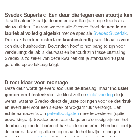
Svedex Superlak: Een deur die tegen een stootje kan
Je wilt natuurlijk dat je deuren er over tien jaar nog steeds als
nieuw uitzien. Daarom worden alle Svedex Front deuren
in de
met de speciale
Svedex Superlak
.
fabriek al volledig afgelakt
Deze lak is extreem
, wat ideaal is voor
sterk en krasbestendig
een druk huishouden. Bovendien hoef je niet bang te zijn voor
verkleuring; de lak is kleurvast en behoudt zijn frisse uitstraling.
Svedex is zo zeker van deze kwaliteit dat je standaard 10 jaar
garantie op de laklaag krijgt.
Direct klaar voor montage
Deze deur wordt geleverd exclusief deurbeslag, maar
inclusief
. Je kiest zelf de
slotuitvoering
die je
gemonteerd insteekslot
wenst, waarna Svedex direct de juiste boringen voor de deurkruk
en eventueel voor een sleutel- of wc-garnituur verzorgt. Een
echte aanrader is om
patentboutgaten
mee te bestellen (optie
bewerkingen). Svedex boort dan de gaten die nodig zijn om het
deurbeslag zonder boren of hakken te monteren. Hierdoor hoef je
de deur na levering alleen nog maar in het kozijn te hangen.