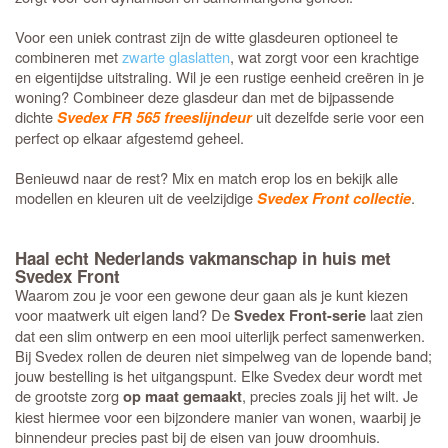
Voor een uniek contrast zijn de witte glasdeuren optioneel te
combineren met
zwarte glaslatten
, wat zorgt voor een krachtige
en eigentijdse uitstraling. Wil je een rustige eenheid creëren in je
woning? Combineer deze glasdeur dan met de bijpassende
dichte
uit dezelfde serie voor een
Svedex FR 565 freeslijndeur
perfect op elkaar afgestemd geheel.
Benieuwd naar de rest? Mix en match erop los en bekijk alle
modellen en kleuren uit de veelzijdige
.
Svedex Front collectie
Haal echt Nederlands vakmanschap in huis met
Svedex Front
Waarom zou je voor een gewone deur gaan als je kunt kiezen
voor maatwerk uit eigen land? De
laat zien
Svedex Front-serie
dat een slim ontwerp en een mooi uiterlijk perfect samenwerken.
Bij Svedex rollen de deuren niet simpelweg van de lopende band;
jouw bestelling is het uitgangspunt. Elke Svedex deur wordt met
de grootste zorg
, precies zoals jij het wilt. Je
op maat gemaakt
kiest hiermee voor een bijzondere manier van wonen, waarbij je
binnendeur precies past bij de eisen van jouw droomhuis.