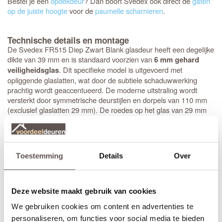
Bestel je een
opdekdeur
? Dan boort Svedex ook direct de
gaten
op de juiste hoogte
voor de
paumelle scharnieren
.
Technische details en montage
De Svedex FR515 Diep Zwart Blank glasdeur heeft een degelijke
dikte van 39 mm en is standaard voorzien van
6 mm gehard
. Dit specifieke model is uitgevoerd met
veiligheidsglas
opliggende glaslatten, wat door de subtiele schaduwwerking
prachtig wordt geaccentueerd. De moderne uitstraling wordt
versterkt door symmetrische deurstijlen en dorpels van 110 mm
(exclusief glaslatten 29 mm). De roedes op het glas van 29 mm
hoog geven de deur echt body, wat het design helemaal compleet
maakt. Bovendien is de deur direct klaar voor montage: het
krukgat
is precies op de standaardhoogte van 1050 mm geboord.
Toestemming
Details
Over
Stompe Svedex deuren zijn altijd
armgeschaafd
. Opdekdeuren
zijn altijd voorzien van boringen voor de scharnieren op
standaardhoogte. Bekijk de
Svedex montagefilm
.
Deze website maakt gebruik van cookies
Elk model
Svedex-deur
is leverbaar in zowel een stompe als
We gebruiken cookies om content en advertenties te
opdekuitvoering, in elke denkbare standaardmaat of afwijkende
afmeting. Het is voor beide uitvoeringen van belang dat je de
personaliseren, om functies voor social media te bieden