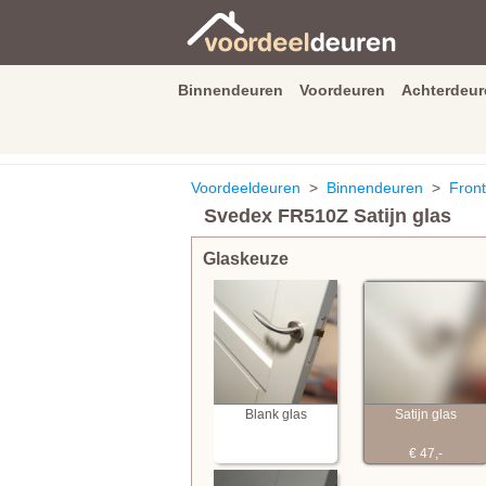
Binnendeuren
Voordeuren
Achterdeur
9.3
/
10
van
2590
beoordeli
Voordeeldeuren
>
Binnendeuren
>
Front
Svedex FR510Z Satijn glas
Glaskeuze
Blank glas
Satijn glas
€ 47,-