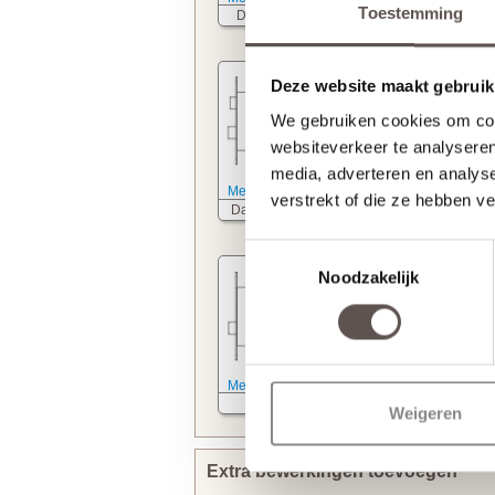
Toestemming
Deurkrukslot
WC slot
Deze website maakt gebruik
We gebruiken cookies om cont
websiteverkeer te analyseren
media, adverteren en analys
Meer informatie
Meer informatie
verstrekt of die ze hebben v
Dag- nachtslot
Cilinderslot
Toestemmingsselectie
Noodzakelijk
Meer informatie
Kastslot
Weigeren
Extra bewerkingen toevoegen