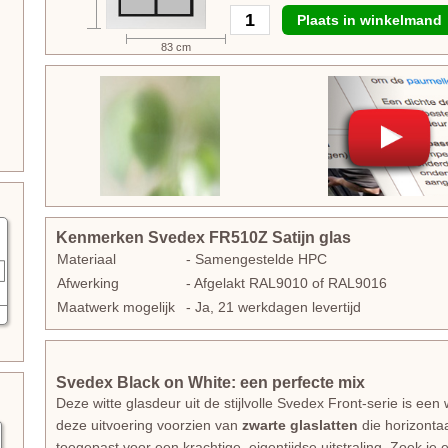
Plaats in winkelmand
83 cm
Kenmerken Svedex FR510Z Satijn glas
Materiaal
- Samengestelde HPC
Afwerking
- Afgelakt RAL9010 of RAL9016
Maatwerk mogelijk
- Ja, 21 werkdagen levertijd
Svedex Black on White: een perfecte mix
Deze witte glasdeur uit de stijlvolle Svedex Front-serie is een
deze uitvoering voorzien van
zwarte glaslatten
die horizonta
toegepast voor een krachtige, eigentijdse uitstraling. Zoek je 