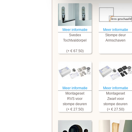
Meer informatie
Meer informatie
Svedex
Stompe deur
Tochtvaldorpel
Armschaven
(+ € 67.50)
Meer informatie
Meer informatie
Montageset
Montageset
RVS voor
Zwart voor
stompe deuren
stompe deuren
(+ € 27.50)
(+ € 27.50)