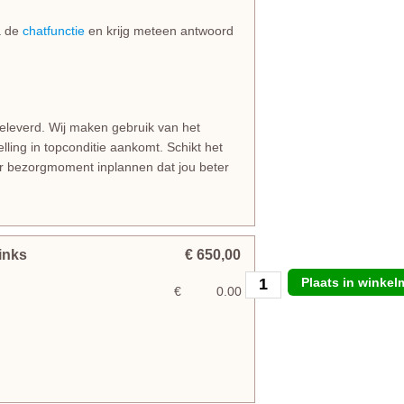
ia de
chatfunctie
en krijg meteen antwoord
geleverd. Wij maken gebruik van het
lling in topconditie aankomt. Schikt het
er bezorgmoment inplannen dat jou beter
inks
€ 650,00
Plaats in winke
€
0.00