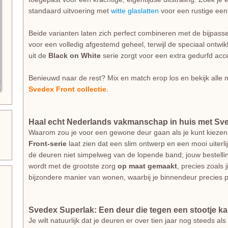
standaard uitvoering met
witte glaslatten
voor een rustige eenhe
Beide varianten laten zich perfect combineren met de bijpas
voor een volledig afgestemd geheel, terwijl de speciaal ontwi
uit de
Black on White
serie zorgt voor een extra gedurfd acce
Benieuwd naar de rest? Mix en match erop los en bekijk alle m
Svedex Front collectie
.
Haal echt Nederlands vakmanschap in huis met Sv
Waarom zou je voor een gewone deur gaan als je kunt kiezen
Front-serie
laat zien dat een slim ontwerp en een mooi uiterl
de deuren niet simpelweg van de lopende band; jouw bestellin
wordt met de grootste zorg
op maat gemaakt
, precies zoals 
bijzondere manier van wonen, waarbij je binnendeur precies p
Svedex Superlak: Een deur die tegen een stootje k
Je wilt natuurlijk dat je deuren er over tien jaar nog steeds 