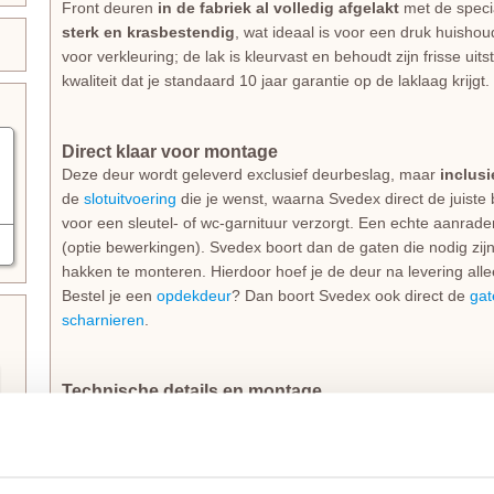
Front deuren
in de fabriek al volledig afgelakt
met de spec
sterk en krasbestendig
, wat ideaal is voor een druk huishou
voor verkleuring; de lak is kleurvast en behoudt zijn frisse uit
kwaliteit dat je standaard 10 jaar garantie op de laklaag krijgt.
Direct klaar voor montage
Deze deur wordt geleverd exclusief deurbeslag, maar
inclus
de
slotuitvoering
die je wenst, waarna Svedex direct de juiste
voor een sleutel- of wc-garnituur verzorgt. Een echte aanrad
(optie bewerkingen). Svedex boort dan de gaten die nodig zi
hakken te monteren. Hierdoor hoef je de deur na levering alle
Bestel je een
opdekdeur
? Dan boort Svedex ook direct de
gat
scharnieren
.
Technische details en montage
De Svedex FR510Z Satijn glasdeur heeft een degelijke dikte
mm gehard veiligheidsglas
. Dit specifieke model is uitgevo
subtiele schaduwwerking prachtig wordt geaccentueerd. De mo
symmetrische deurstijlen en dorpels van 110 mm (exclusief gl