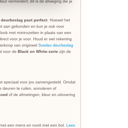
eur vermindert; dit is de afweging die je
e deurbeslag past perfect
. Hoewel het
niet aan gebonden en kun je ook voor
look met minirozetten in plaats van een
irect voor je voor. Houd er wel rekening
 aankoop van origineel
Svedex deurbeslag
al voor de
Black on White-serie
zijn de
et speciaal voor jou samengesteld. Omdat
e deuren te ruilen, annuleren of
goed
of de afmetingen, kleur en uitvoering
jd met een mens en nooit met een bot.
Lees