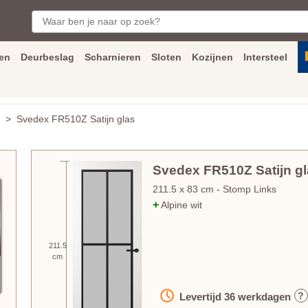
en
Deurbeslag
Scharnieren
Sloten
Kozijnen
Intersteel
ngen
Inmeet
en
montage
service
Bezorging
tot achter de voorde
> Svedex FR510Z Satijn glas
Svedex FR510Z Satijn gl
211.5
x
83
cm
- Stomp Links
+
Alpine wit
211.5
cm
?
Levertijd
36
werkdagen