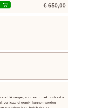
€ 650,00
 ware blikvanger; voor een uniek contrast is
al, verticaal of gemixt kunnen worden
een subtielere look, bekijk dan de