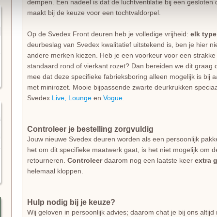
dempen. Een nadeel is dat de luchtventilatie bij een gesloten d
maakt bij de keuze voor een tochtvaldorpel.
Op de Svedex Front deuren heb je volledige vrijheid:
elk typ
deurbeslag van Svedex kwalitatief uitstekend is, ben je hier 
andere merken kiezen. Heb je een voorkeur voor een strakke 
standaard rond of vierkant rozet? Dan bereiden we dit graag d
mee dat deze specifieke fabrieksboring alleen mogelijk is bij
met minirozet. Mooie bijpassende zwarte deurkrukken specia
Svedex
Live,
Lounge
en
Vogue
.
Controleer je bestelling zorgvuldig
Jouw nieuwe Svedex deuren worden als een persoonlijk pakk
het om dit specifieke maatwerk gaat, is het niet mogelijk om d
retourneren.
Controleer
daarom nog een laatste keer
extra 
helemaal kloppen.
Hulp nodig bij je keuze?
Wij geloven in persoonlijk advies; daarom chat je bij ons alti