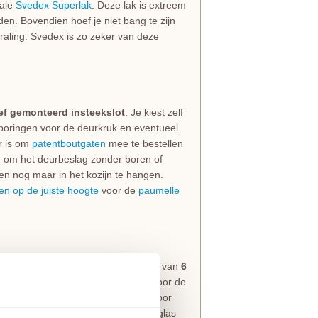
iale
Svedex Superlak
. Deze lak is extreem
den. Bovendien hoef je niet bang te zijn
straling. Svedex is zo zeker van deze
ief gemonteerd insteekslot
. Je kiest zelf
 boringen voor de deurkruk en eventueel
er is om
patentboutgaten
mee te bestellen
jn om het deurbeslag zonder boren of
en nog maar in het kozijn te hangen.
en op de juiste hoogte
voor de
paumelle
 van 39 mm en is standaard voorzien van
6
erd met opliggende glaslatten, wat door de
derne uitstraling wordt versterkt door
aslatten 29 mm). De roedes op het glas