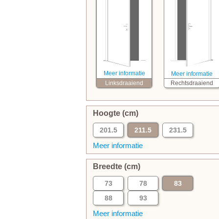
Meer informatie
Meer informatie
Linksdraaiend
Rechtsdraaiend
Hoogte (cm)
201.5
211.5
231.5
Meer informatie
Breedte (cm)
73
78
83
88
93
Meer informatie