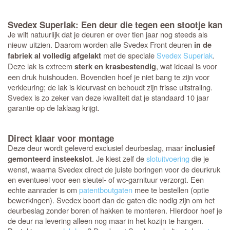
Svedex Superlak: Een deur die tegen een stootje kan
Je wilt natuurlijk dat je deuren er over tien jaar nog steeds als
nieuw uitzien. Daarom worden alle Svedex Front deuren
in de
met de speciale
Svedex Superlak
.
fabriek al volledig afgelakt
Deze lak is extreem
, wat ideaal is voor
sterk en krasbestendig
een druk huishouden. Bovendien hoef je niet bang te zijn voor
verkleuring; de lak is kleurvast en behoudt zijn frisse uitstraling.
Svedex is zo zeker van deze kwaliteit dat je standaard 10 jaar
garantie op de laklaag krijgt.
Direct klaar voor montage
Deze deur wordt geleverd exclusief deurbeslag, maar
inclusief
. Je kiest zelf de
slotuitvoering
die je
gemonteerd insteekslot
wenst, waarna Svedex direct de juiste boringen voor de deurkruk
en eventueel voor een sleutel- of wc-garnituur verzorgt. Een
echte aanrader is om
patentboutgaten
mee te bestellen (optie
bewerkingen). Svedex boort dan de gaten die nodig zijn om het
deurbeslag zonder boren of hakken te monteren. Hierdoor hoef je
de deur na levering alleen nog maar in het kozijn te hangen.