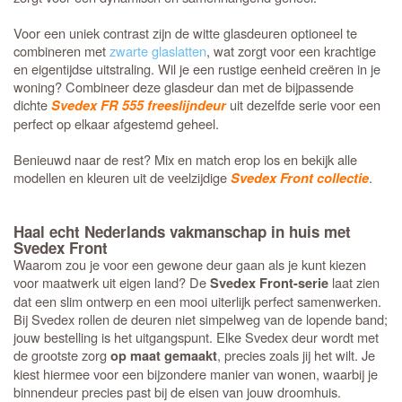
Voor een uniek contrast zijn de witte glasdeuren optioneel te
combineren met
zwarte glaslatten
, wat zorgt voor een krachtige
en eigentijdse uitstraling. Wil je een rustige eenheid creëren in je
woning? Combineer deze glasdeur dan met de bijpassende
dichte
uit dezelfde serie voor een
Svedex FR 555 freeslijndeur
perfect op elkaar afgestemd geheel.
Benieuwd naar de rest? Mix en match erop los en bekijk alle
modellen en kleuren uit de veelzijdige
.
Svedex Front collectie
Haal echt Nederlands vakmanschap in huis met
Svedex Front
Waarom zou je voor een gewone deur gaan als je kunt kiezen
voor maatwerk uit eigen land? De
laat zien
Svedex Front-serie
dat een slim ontwerp en een mooi uiterlijk perfect samenwerken.
Bij Svedex rollen de deuren niet simpelweg van de lopende band;
jouw bestelling is het uitgangspunt. Elke Svedex deur wordt met
de grootste zorg
, precies zoals jij het wilt. Je
op maat gemaakt
kiest hiermee voor een bijzondere manier van wonen, waarbij je
binnendeur precies past bij de eisen van jouw droomhuis.