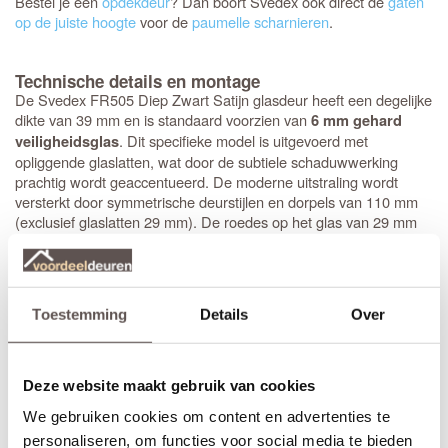
Bestel je een
opdekdeur
? Dan boort Svedex ook direct de
gaten
op de juiste hoogte
voor de
paumelle scharnieren
.
Technische details en montage
De Svedex FR505 Diep Zwart Satijn glasdeur heeft een degelijke
dikte van 39 mm en is standaard voorzien van
6 mm gehard
. Dit specifieke model is uitgevoerd met
veiligheidsglas
opliggende glaslatten, wat door de subtiele schaduwwerking
prachtig wordt geaccentueerd. De moderne uitstraling wordt
versterkt door symmetrische deurstijlen en dorpels van 110 mm
(exclusief glaslatten 29 mm). De roedes op het glas van 29 mm
hoog geven de deur echt body, wat het design helemaal compleet
maakt. Bovendien is de deur direct klaar voor montage: het
krukgat
is precies op de standaardhoogte van 1050 mm geboord.
Toestemming
Details
Over
Stompe Svedex deuren zijn altijd
armgeschaafd
. Opdekdeuren
zijn altijd voorzien van boringen voor de scharnieren op
standaardhoogte. Bekijk de
Svedex montagefilm
.
Deze website maakt gebruik van cookies
Elk model
Svedex-deur
is leverbaar in zowel een stompe als
We gebruiken cookies om content en advertenties te
opdekuitvoering, in elke denkbare standaardmaat of afwijkende
afmeting. Het is voor beide uitvoeringen van belang dat je de
personaliseren, om functies voor social media te bieden