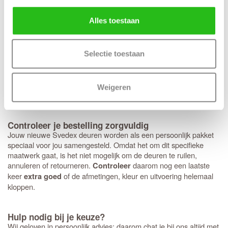
. Hoewel het deurbeslag van Svedex
deurbeslag past perfect
kwalitatief uitstekend is, ben je hier niet aan gebonden en kun je
Alles toestaan
ook voor andere merken kiezen. Heb je een voorkeur voor een
strakke look met minirozetten in plaats van een standaard rond of
vierkant rozet? Dan bereiden we dit graag direct voor je voor.
Houd er wel rekening mee dat deze specifieke fabrieksboring
Selectie toestaan
alleen mogelijk is bij aankoop van origineel
Svedex deurbeslag
met minirozet. Mooie bijpassende zwarte deurkrukken speciaal
voor de
zijn de Svedex
Live,
Lounge
en
Black on White-serie
Weigeren
Vogue
.
Controleer je bestelling zorgvuldig
Jouw nieuwe Svedex deuren worden als een persoonlijk pakket
speciaal voor jou samengesteld. Omdat het om dit specifieke
maatwerk gaat, is het niet mogelijk om de deuren te ruilen,
annuleren of retourneren.
daarom nog een laatste
Controleer
keer
of de afmetingen, kleur en uitvoering helemaal
extra goed
kloppen.
Hulp nodig bij je keuze?
Wij geloven in persoonlijk advies; daarom chat je bij ons altijd met