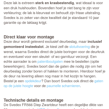
Deze lak is extreem
, wat ideaal is voor
sterk en krasbestendig
een druk huishouden. Bovendien hoef je niet bang te zijn voor
verkleuring; de lak is kleurvast en behoudt zijn frisse uitstraling.
Svedex is zo zeker van deze kwaliteit dat je standaard 10 jaar
garantie op de laklaag krijgt.
Direct klaar voor montage
Deze deur wordt geleverd exclusief deurbeslag, maar
inclusief
. Je kiest zelf de
slotuitvoering
die je
gemonteerd insteekslot
wenst, waarna Svedex direct de juiste boringen voor de deurkruk
en eventueel voor een sleutel- of wc-garnituur verzorgt. Een
echte aanrader is om
patentboutgaten
mee te bestellen (optie
bewerkingen). Svedex boort dan de gaten die nodig zijn om het
deurbeslag zonder boren of hakken te monteren. Hierdoor hoef je
de deur na levering alleen nog maar in het kozijn te hangen.
Bestel je een
opdekdeur
? Dan boort Svedex ook direct de
gaten
op de juiste hoogte
voor de
paumelle scharnieren
.
Technische details en montage
De Svedex FR566 Diep Zwartdeur heeft een degelijke dikte van