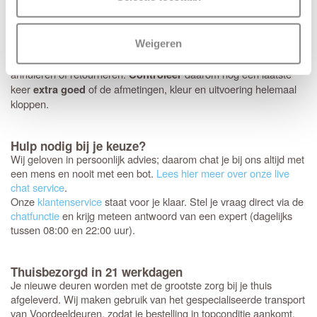
Controleer je bestelling zorgvuldig
Jouw nieuwe Svedex deuren worden als een persoonlijk pakket
Weigeren
speciaal voor jou samengesteld. Omdat het om dit specifieke
maatwerk gaat, is het niet mogelijk om de deuren te ruilen,
annuleren of retourneren.
daarom nog een laatste
Controleer
keer
of de afmetingen, kleur en uitvoering helemaal
extra goed
kloppen.
Hulp nodig bij je keuze?
Wij geloven in persoonlijk advies; daarom chat je bij ons altijd met
een mens en nooit met een bot.
Lees hier meer over onze live
chat service
.
Onze
klantenservice
staat voor je klaar. Stel je vraag direct via de
chatfunctie
en krijg meteen antwoord van een expert (dagelijks
tussen 08:00 en 22:00 uur).
Thuisbezorgd in 21 werkdagen
Je nieuwe deuren worden met de grootste zorg bij je thuis
afgeleverd. Wij maken gebruik van het gespecialiseerde transport
van Voordeeldeuren, zodat je bestelling in topconditie aankomt.