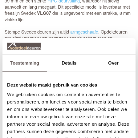
39 mm en een sterke
HPC deurvulling
, waardoor hij stevig
aanvoelt en lang meegaat. Dit specifieke model is leverbaar met
freeslijn Svedex
die is uitgevoerd met een strakke, 8 mm
VLG07
vlakke lijn.
Stompe Svedex deuren zijn altijd
armgeschaafd
. Opdekdeuren
zijn altijd voorzien van boringen voor de scharnieren op
standaardhoogte. Bekijk de
Svedex montagefilm
.
Elk model
Svedex-deur
is leverbaar in zowel een stompe als
opdekuitvoering, in elke denkbare standaardmaat of afwijkende
Toestemming
Details
Over
afmeting. Het is voor beide uitvoeringen van belang dat je de
juiste draairichting doorgeeft tijdens het bestellen. Doordat
Svedex het slot al in de fabriek infreest, kan de deur niet
Deze website maakt gebruik van cookies
omgedraaid worden en is de
keuze tussen links en rechts
van
groot belang.
We gebruiken cookies om content en advertenties te
personaliseren, om functies voor social media te bieden
en om ons websiteverkeer te analyseren. Ook delen we
Maak je Svedex Front binnendeur compleet
informatie over uw gebruik van onze site met onze
Heb je een
stompe deur
nodig? Dan is het handig om een
montageset voor stompe deuren
mee te bestellen. De speciaal
partners voor social media, adverteren en analyse. Deze
ontwikkelde scharnieren vallen wel in de krozingen in het kozijn,
partners kunnen deze gegevens combineren met andere
maar worden op de deur gemonteerd (zonder nieuwe