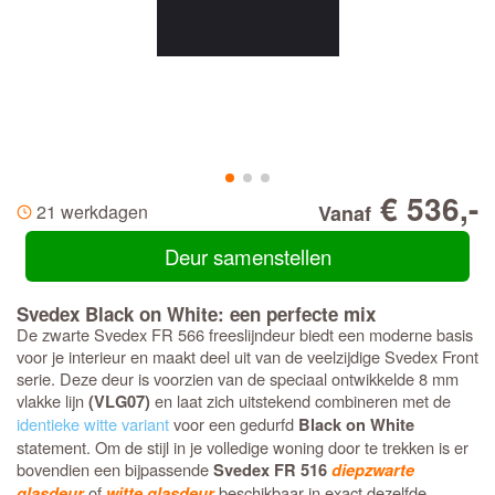
€ 536,-
21 werkdagen
Vanaf
Deur samenstellen
Svedex Black on White: een perfecte mix
De zwarte Svedex FR 566 freeslijndeur biedt een moderne basis
voor je interieur en maakt deel uit van de veelzijdige Svedex Front
serie. Deze deur is voorzien van de speciaal ontwikkelde 8 mm
vlakke lijn
en laat zich uitstekend combineren met de
(VLG07)
identieke witte variant
voor een gedurfd
Black on White
statement. Om de stijl in je volledige woning door te trekken is er
bovendien een bijpassende
Svedex FR 516
diepzwarte
of
beschikbaar in exact dezelfde
glasdeur
witte glasdeur