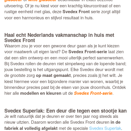
uitvoering. Of je nu kiest voor een krachtig kleurcontrast of een
rustige eenheid met glas, deze
serie zorgt altijd
Svedex Front
voor een harmonieus en stijlvol resultaat in huis.
Haal echt Nederlands vakmanschap in huis met
Svedex Front
Waarom zou je voor een gewone deur gaan als je kunt kiezen
voor maatwerk uit eigen land? De
laat zien
Svedex Front-serie
dat een slim ontwerp en een mooi uiterlijk perfect samenwerken.
Bij Svedex rollen de deuren niet simpelweg van de lopende band;
jouw bestelling is het uitgangspunt. Elke Svedex deur wordt met
de grootste zorg
, precies zoals jij het wilt. Je
op maat gemaakt
kiest hiermee voor een bijzondere manier van wonen, waarbij je
binnendeur precies past bij de eisen van jouw droomhuis. Ontdek
hier alle
uit de
.
modellen en kleuren
Svedex Front-serie
Svedex Superlak: Een deur die tegen een stootje kan
Je wilt natuurlijk dat je deuren er over tien jaar nog steeds als
nieuw uitzien. Daarom worden alle Svedex Front deuren
in de
met de speciale
Svedex Superlak
.
fabriek al volledig afgelakt