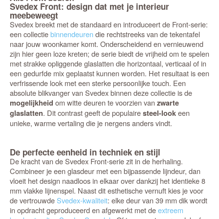
Svedex Front: design dat met je interieur
meebeweegt
Svedex breekt met de standaard en introduceert de Front-serie:
een collectie
binnendeuren
die rechtstreeks van de tekentafel
naar jouw woonkamer komt. Onderscheidend en vernieuwend
zijn hier geen loze kreten; de serie biedt de vrijheid om te spelen
met strakke opliggende glaslatten die horizontaal, verticaal of in
een gedurfde mix geplaatst kunnen worden. Het resultaat is een
verfrissende look met een sterke persoonlijke touch. Een
absolute blikvanger van Svedex binnen deze collectie is de
om witte deuren te voorzien van
mogelijkheid
zwarte
. Dit contrast geeft de populaire
een
glaslatten
steel-look
unieke, warme vertaling die je nergens anders vindt.
De perfecte eenheid in techniek en stijl
De kracht van de Svedex Front-serie zit in de herhaling.
Combineer je een glasdeur met een bijpassende lijndeur, dan
vloeit het design naadloos in elkaar over dankzij het identieke 8
mm vlakke lijnenspel. Naast dit esthetische vernuft kies je voor
de vertrouwde
Svedex-kwaliteit
: elke deur van 39 mm dik wordt
in opdracht geproduceerd en afgewerkt met de
extreem