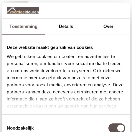
Svedex FR502W Satijn glas
MDF afgelakt wit
Toestemming
Details
Over
Vanaf € 570,-
21 werkdagen
Bekijk
Deze website maakt gebruik van cookies
We gebruiken cookies om content en advertenties te
personaliseren, om functies voor social media te bieden
en om ons websiteverkeer te analyseren. Ook delen we
Svedex FR502W Blank glas
informatie over uw gebruik van onze site met onze
partners voor social media, adverteren en analyse. Deze
MDF afgelakt wit
partners kunnen deze gegevens combineren met andere
informatie die u aan ze heeft verstrekt of die ze hebben
verzameld op basis van uw gebruik van hun services.
Vanaf € 570,-
21 werkdagen
Bekijk
Toestemmingsselectie
Noodzakelijk