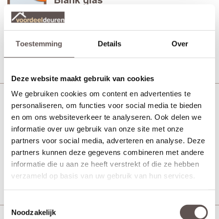
Eiken
Vanaf € 708,-
21 werkdagen
Toestemming
Details
Over
Bekijk
Deze website maakt gebruik van cookies
We gebruiken cookies om content en advertenties te
Svedex NDB901 Donkere eik
personaliseren, om functies voor social media te bieden
en om ons websiteverkeer te analyseren. Ook delen we
Brons glas
informatie over uw gebruik van onze site met onze
Eiken
partners voor social media, adverteren en analyse. Deze
partners kunnen deze gegevens combineren met andere
Vanaf € 796,-
21 werkdagen
informatie die u aan ze heeft verstrekt of die ze hebben
Bekijk
verzameld op basis van uw gebruik van hun services.
Toestemmingsselectie
Noodzakelijk