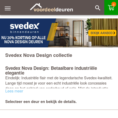
0
Svedex Nova Design collectie
Svedex Nova Design: Betaalbare industriële
elegantie
Eindelijk: Industriële flair met de legendarische Svedex-kwaliteit.
Lange tijd moest je voor een echt industriële look concessies
doen op het gebied van onderhoud of prijs. Met de introductie
Lees meer
van de
is dat verleden tijd.
Svedex Nova Design-collectie
Deze serie brengt de ultra-moderne glasdeuren waar iedereen
Selecteer een deur en bekijk de details.
van droomt, maar dan met de ijzersterke kwaliteit die je van
Svedex
gewend bent. Het is een item dat onverminderd
populair blijft, nu eindelijk uitgevoerd in een jasje dat jarenlang