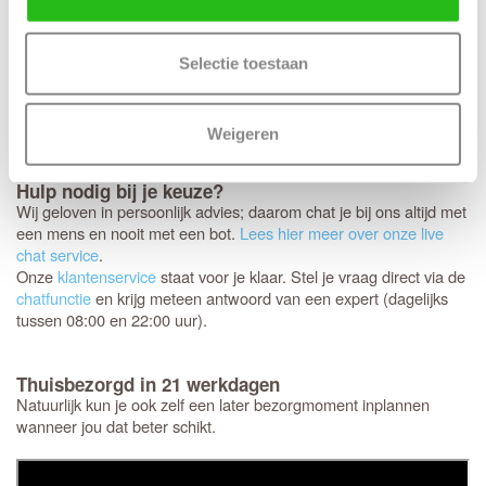
Jouw nieuwe Svedex deuren worden als een persoonlijk pakket
speciaal voor jou samengesteld. Omdat het om dit specifieke
maatwerk gaat, is het niet mogelijk om de deuren te ruilen,
Selectie toestaan
annuleren of retourneren.
daarom nog een laatste
Controleer
keer
of de afmetingen, kleur en uitvoering helemaal
extra goed
kloppen.
Weigeren
Hulp nodig bij je keuze?
Wij geloven in persoonlijk advies; daarom chat je bij ons altijd met
een mens en nooit met een bot.
Lees hier meer over onze live
chat service
.
Onze
klantenservice
staat voor je klaar. Stel je vraag direct via de
chatfunctie
en krijg meteen antwoord van een expert (dagelijks
tussen 08:00 en 22:00 uur).
Thuisbezorgd in 21 werkdagen
Natuurlijk kun je ook zelf een later bezorgmoment inplannen
wanneer jou dat beter schikt.