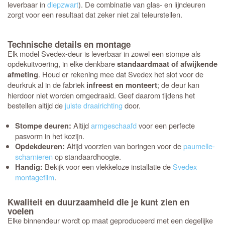
leverbaar in
diepzwart
). De combinatie van glas- en lijndeuren
zorgt voor een resultaat dat zeker niet zal teleurstellen.
Technische details en montage
Elk model Svedex-deur is leverbaar in zowel een stompe als
opdekuitvoering, in elke denkbare
standaardmaat of afwijkende
. Houd er rekening mee dat Svedex het slot voor de
afmeting
deurkruk al in de fabriek
; de deur kan
infreest en monteert
hierdoor niet worden omgedraaid. Geef daarom tijdens het
bestellen altijd de
juiste draairichting
door.
Altijd
armgeschaafd
voor een perfecte
Stompe deuren:
pasvorm in het kozijn.
Altijd voorzien van boringen voor de
paumelle-
Opdekdeuren:
scharnieren
op standaardhoogte.
Bekijk voor een vlekkeloze installatie de
Svedex
Handig:
montagefilm
.
Kwaliteit en duurzaamheid die je kunt zien en
voelen
Elke binnendeur wordt op maat geproduceerd met een degelijke