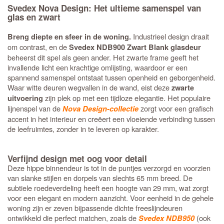
Svedex Nova Design: Het ultieme samenspel van
glas en zwart
Industrieel design draait
Breng diepte en sfeer in de woning.
om contrast, en de
Svedex NDB900 Zwart Blank glasdeur
beheerst dit spel als geen ander. Het zwarte frame geeft het
invallende licht een krachtige omlijsting, waardoor er een
spannend samenspel ontstaat tussen openheid en geborgenheid.
Waar witte deuren wegvallen in de wand, eist deze
zwarte
zijn plek op met een tijdloze elegantie. Het populaire
uitvoering
lijnenspel van de
zorgt voor een grafisch
Nova Design-collectie
accent in het interieur en creëert een vloeiende verbinding tussen
de leefruimtes, zonder in te leveren op karakter.
Verfijnd design met oog voor detail
Deze hippe binnendeur is tot in de puntjes verzorgd en voorzien
van slanke stijlen en dorpels van slechts 65 mm breed. De
subtiele roedeverdeling heeft een hoogte van 29 mm, wat zorgt
voor een elegant en modern aanzicht. Voor eenheid in de gehele
woning zijn er zeven bijpassende dichte freeslijndeuren
ontwikkeld die perfect matchen, zoals de
(ook
Svedex NDB950