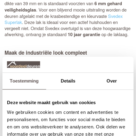
dikte van 39 mm en is standaard voorzien van
6 mm gehard
. Voor een blijvend mooie uitstraling worden de
veiligheidsglas
deuren afgelakt met de krasbestendige en kleurvaste
Svedex
Superlak
. Deze lak is ideaal voor een actief huishouden en
vergeelt niet. Omdat Svedex overtuigd is van deze hoogwaardige
afwerking, ontvang je standaard
op de laklaag.
10 jaar garantie
Maak de industriële look compleet
Svedex heeft vijf exclusieve deurkrukken ontwikkeld die specifiek
zijn ontworpen voor de Nova Design-glasdeuren. Tijdens het
bestellen selecteer je eenvoudig de gewenste kruk in zwart,
brons of RVS, waarna Svedex de deur direct voorziet van de
Toestemming
Details
Over
juiste krukgatboring.
Heb je een
stompe deur
nodig? Dan is het handig om een
montageset voor stompe deuren
mee te bestellen. De speciaal
Deze website maakt gebruik van cookies
ontwikkelde scharnieren vallen wel in de krozingen in het kozijn,
We gebruiken cookies om content en advertenties te
maar worden op de deur gemonteerd (zonder nieuwe
inkepingen). De montage is eenvoudig, past in elke situatie en
personaliseren, om functies voor social media te bieden
voorkomt beschadigingen aan de nieuw afgelakte deur.
en om ons websiteverkeer te analyseren. Ook delen we
informatie over uw gebruik van onze site met onze