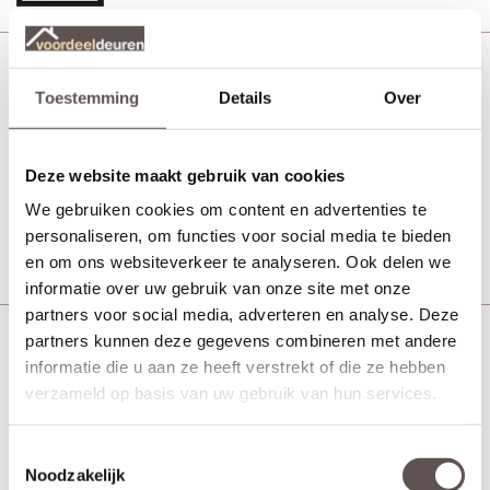
Svedex NDB900 Zwart Rook glas
Toestemming
Details
Over
MDF afgelakt zwart
Deze website maakt gebruik van cookies
Vanaf € 644,-
21 werkdagen
We gebruiken cookies om content en advertenties te
personaliseren, om functies voor social media te bieden
Bekijk
en om ons websiteverkeer te analyseren. Ook delen we
informatie over uw gebruik van onze site met onze
partners voor social media, adverteren en analyse. Deze
partners kunnen deze gegevens combineren met andere
Svedex NDB901 Brons blank glas
informatie die u aan ze heeft verstrekt of die ze hebben
Brons
verzameld op basis van uw gebruik van hun services.
Toestemmingsselectie
Vanaf € 780,-
Noodzakelijk
21 werkdagen