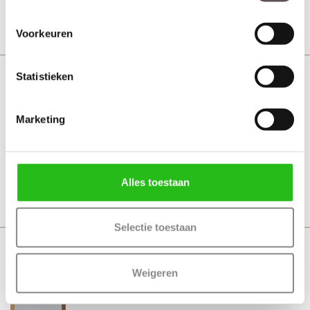
Bekijk
Voorkeuren
Statistieken
Svedex NDB901 Brons brons glas
Brons
Marketing
Vanaf € 780,-
21 werkdagen
Alles toestaan
Bekijk
Selectie toestaan
Svedex NDB901 Brons rook glas
Weigeren
Brons