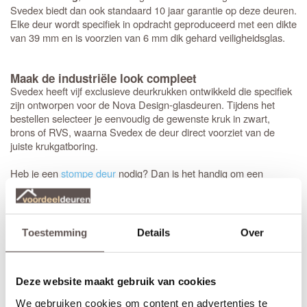
Svedex biedt dan ook standaard 10 jaar garantie op deze deuren.
Elke deur wordt specifiek in opdracht geproduceerd met een dikte
van 39 mm en is voorzien van 6 mm dik gehard veiligheidsglas.
Maak de industriële look compleet
Svedex heeft vijf exclusieve deurkrukken ontwikkeld die specifiek
zijn ontworpen voor de Nova Design-glasdeuren. Tijdens het
bestellen selecteer je eenvoudig de gewenste kruk in zwart,
brons of RVS, waarna Svedex de deur direct voorziet van de
juiste krukgatboring.
Heb je een
stompe deur
nodig? Dan is het handig om een
montageset voor stompe deuren
mee te bestellen. De speciaal
ontwikkelde scharnieren vallen wel in de krozingen in het kozijn,
maar worden op de deur gemonteerd (zonder nieuwe
inkepingen). De montage is eenvoudig, past in elke situatie en
Toestemming
Details
Over
voorkomt beschadigingen aan de nieuw afgelakte deur.
Bestel je een
opdekdeur
? Dan boort Svedex ook direct de
gaten
Deze website maakt gebruik van cookies
op de juiste hoogte
voor de paumelle-scharnieren.
We gebruiken cookies om content en advertenties te