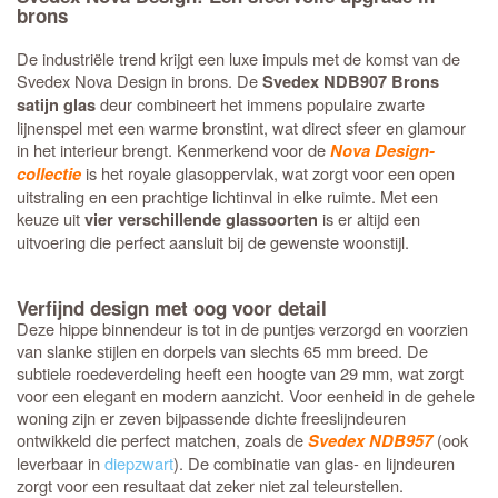
brons
De industriële trend krijgt een luxe impuls met de komst van de
Svedex Nova Design in brons. De
Svedex NDB907 Brons
deur combineert het immens populaire zwarte
satijn glas
lijnenspel met een warme bronstint, wat direct sfeer en glamour
in het interieur brengt. Kenmerkend voor de
Nova Design-
is het royale glasoppervlak, wat zorgt voor een open
collectie
uitstraling en een prachtige lichtinval in elke ruimte. Met een
keuze uit
is er altijd een
vier verschillende glassoorten
uitvoering die perfect aansluit bij de gewenste woonstijl.
Verfijnd design met oog voor detail
Deze hippe binnendeur is tot in de puntjes verzorgd en voorzien
van slanke stijlen en dorpels van slechts 65 mm breed. De
subtiele roedeverdeling heeft een hoogte van 29 mm, wat zorgt
voor een elegant en modern aanzicht. Voor eenheid in de gehele
woning zijn er zeven bijpassende dichte freeslijndeuren
ontwikkeld die perfect matchen, zoals de
(ook
Svedex NDB957
leverbaar in
diepzwart
). De combinatie van glas- en lijndeuren
zorgt voor een resultaat dat zeker niet zal teleurstellen.