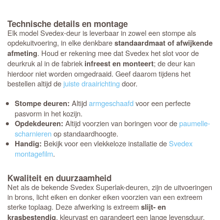
Technische details en montage
Elk model Svedex-deur is leverbaar in zowel een stompe als
opdekuitvoering, in elke denkbare
standaardmaat of afwijkende
. Houd er rekening mee dat Svedex het slot voor de
afmeting
deurkruk al in de fabriek
; de deur kan
infreest en monteert
hierdoor niet worden omgedraaid. Geef daarom tijdens het
bestellen altijd de
juiste draairichting
door.
Altijd
armgeschaafd
voor een perfecte
Stompe deuren:
pasvorm in het kozijn.
Altijd voorzien van boringen voor de
paumelle-
Opdekdeuren:
scharnieren
op standaardhoogte.
Bekijk voor een vlekkeloze installatie de
Svedex
Handig:
montagefilm
.
Kwaliteit en duurzaamheid
Net als de bekende Svedex Superlak-deuren, zijn de uitvoeringen
in brons, licht eiken en donker eiken voorzien van een extreem
sterke toplaag. Deze afwerking is extreem
slijt- en
, kleurvast en garandeert een lange levensduur.
krasbestendig