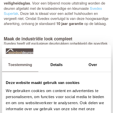
. Voor een blijvend mooie uitstraling worden de
veiligheidsglas
deuren afgelakt met de krasbestendige en kleurvaste
Svedex
Superlak
. Deze lak is ideaal voor een actief huishouden en
vergeelt niet. Omdat Svedex overtuigd is van deze hoogwaardige
afwerking, ontvang je standaard
op de laklaag.
10 jaar garantie
Maak de industriële look compleet
Svedex heeft vijf exclusieve deurkrukken ontwikkeld die specifiek
zijn ontworpen voor de Nova Design-glasdeuren. Tijdens het
bestellen selecteer je eenvoudig de gewenste kruk in zwart,
brons of RVS, waarna Svedex de deur direct voorziet van de
juiste krukgatboring.
Toestemming
Details
Over
Heb je een
stompe deur
nodig? Dan is het handig om een
montageset voor stompe deuren
mee te bestellen. De speciaal
Deze website maakt gebruik van cookies
ontwikkelde scharnieren vallen wel in de krozingen in het kozijn,
maar worden op de deur gemonteerd (zonder nieuwe
We gebruiken cookies om content en advertenties te
inkepingen). De montage is eenvoudig, past in elke situatie en
personaliseren, om functies voor social media te bieden
voorkomt beschadigingen aan de nieuw afgelakte deur.
en om ons websiteverkeer te analyseren. Ook delen we
Bestel je een
opdekdeur
? Dan boort Svedex ook direct de
gaten
informatie over uw gebruik van onze site met onze