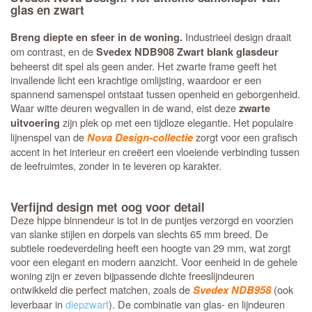
glas en zwart
Industrieel design draait
Breng diepte en sfeer in de woning.
om contrast, en de
Svedex NDB908 Zwart blank glasdeur
beheerst dit spel als geen ander. Het zwarte frame geeft het
invallende licht een krachtige omlijsting, waardoor er een
spannend samenspel ontstaat tussen openheid en geborgenheid.
Waar witte deuren wegvallen in de wand, eist deze
zwarte
zijn plek op met een tijdloze elegantie. Het populaire
uitvoering
lijnenspel van de
zorgt voor een grafisch
Nova Design-collectie
accent in het interieur en creëert een vloeiende verbinding tussen
de leefruimtes, zonder in te leveren op karakter.
Verfijnd design met oog voor detail
Deze hippe binnendeur is tot in de puntjes verzorgd en voorzien
van slanke stijlen en dorpels van slechts 65 mm breed. De
subtiele roedeverdeling heeft een hoogte van 29 mm, wat zorgt
voor een elegant en modern aanzicht. Voor eenheid in de gehele
woning zijn er zeven bijpassende dichte freeslijndeuren
ontwikkeld die perfect matchen, zoals de
(ook
Svedex NDB958
leverbaar in
diepzwart
). De combinatie van glas- en lijndeuren