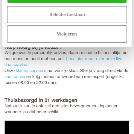
speciaal voor jou samengesteld. Omdat het om dit specifieke
maatwerk gaat, is het niet mogelijk om de deuren te ruilen,
Selectie toestaan
annuleren of retourneren.
daarom nog een laatste
Controleer
keer
of de afmetingen, kleur en uitvoering helemaal
extra goed
kloppen.
Weigeren
Hulp nodig bij je keuze?
Wij geloven in persoonlijk advies; daarom chat je bij ons altijd met
een mens en nooit met een bot.
Lees hier meer over onze live
chat service
.
Onze
klantenservice
staat voor je klaar. Stel je vraag direct via de
chatfunctie
en krijg meteen antwoord van een expert (dagelijks
tussen 08:00 en 22:00 uur).
Thuisbezorgd in 21 werkdagen
Natuurlijk kun je ook zelf een later bezorgmoment inplannen
wanneer jou dat beter schikt.