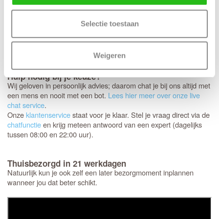
speciaal voor jou samengesteld. Omdat het om dit specifieke
maatwerk gaat, is het niet mogelijk om de deuren te ruilen,
Selectie toestaan
annuleren of retourneren.
daarom nog een laatste
Controleer
keer
of de afmetingen, kleur en uitvoering helemaal
extra goed
kloppen.
Weigeren
Hulp nodig bij je keuze?
Wij geloven in persoonlijk advies; daarom chat je bij ons altijd met
een mens en nooit met een bot.
Lees hier meer over onze live
chat service
.
Onze
klantenservice
staat voor je klaar. Stel je vraag direct via de
chatfunctie
en krijg meteen antwoord van een expert (dagelijks
tussen 08:00 en 22:00 uur).
Thuisbezorgd in 21 werkdagen
Natuurlijk kun je ook zelf een later bezorgmoment inplannen
wanneer jou dat beter schikt.