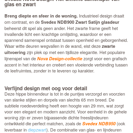
glas en zwart
Industrieel design draait
Breng diepte en sfeer in de woning.
om contrast, en de
Svedex NDB900 Zwart Satijn glasdeur
beheerst dit spel als geen ander. Het zwarte frame geeft het
invallende licht een krachtige omlijsting, waardoor er een
spannend samenspel ontstaat tussen openheid en geborgenheid.
Waar witte deuren wegvallen in de wand, eist deze
zwarte
zijn plek op met een tijdloze elegantie. Het populaire
uitvoering
lijnenspel van de
zorgt voor een grafisch
Nova Design-collectie
accent in het interieur en creëert een vloeiende verbinding tussen
de leefruimtes, zonder in te leveren op karakter.
Verfijnd design met oog voor detail
Deze hippe binnendeur is tot in de puntjes verzorgd en voorzien
van slanke stijlen en dorpels van slechts 65 mm breed. De
subtiele roedeverdeling heeft een hoogte van 29 mm, wat zorgt
voor een elegant en modern aanzicht. Voor eenheid in de gehele
woning zijn er zeven bijpassende dichte freeslijndeuren
ontwikkeld die perfect matchen, zoals de
(ook
Svedex NDB950
leverbaar in
diepzwart
). De combinatie van glas- en lijndeuren