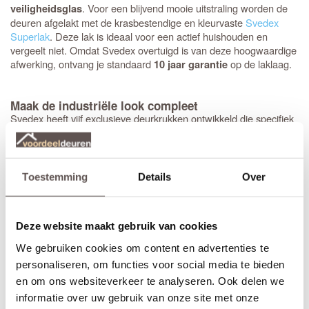
. Voor een blijvend mooie uitstraling worden de
veiligheidsglas
deuren afgelakt met de krasbestendige en kleurvaste
Svedex
Superlak
. Deze lak is ideaal voor een actief huishouden en
vergeelt niet. Omdat Svedex overtuigd is van deze hoogwaardige
afwerking, ontvang je standaard
op de laklaag.
10 jaar garantie
Maak de industriële look compleet
Svedex heeft vijf exclusieve deurkrukken ontwikkeld die specifiek
zijn ontworpen voor de Nova Design-glasdeuren. Tijdens het
bestellen selecteer je eenvoudig de gewenste kruk in zwart,
brons of RVS, waarna Svedex de deur direct voorziet van de
juiste krukgatboring.
Toestemming
Details
Over
Heb je een
stompe deur
nodig? Dan is het handig om een
montageset voor stompe deuren
mee te bestellen. De speciaal
Deze website maakt gebruik van cookies
ontwikkelde scharnieren vallen wel in de krozingen in het kozijn,
maar worden op de deur gemonteerd (zonder nieuwe
We gebruiken cookies om content en advertenties te
inkepingen). De montage is eenvoudig, past in elke situatie en
personaliseren, om functies voor social media te bieden
voorkomt beschadigingen aan de nieuw afgelakte deur.
en om ons websiteverkeer te analyseren. Ook delen we
Bestel je een
opdekdeur
? Dan boort Svedex ook direct de
gaten
informatie over uw gebruik van onze site met onze