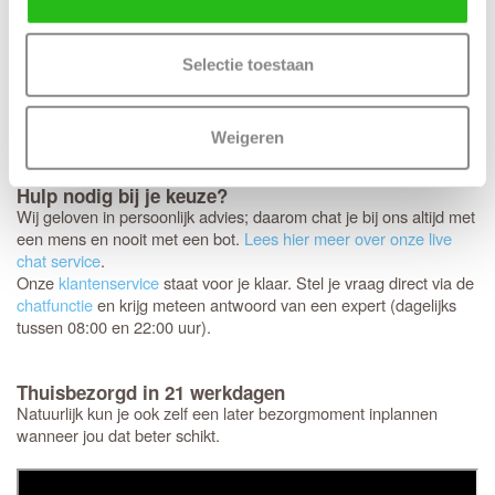
Jouw nieuwe Svedex deuren worden als een persoonlijk pakket
speciaal voor jou samengesteld. Omdat het om dit specifieke
maatwerk gaat, is het niet mogelijk om de deuren te ruilen,
Selectie toestaan
annuleren of retourneren.
daarom nog een laatste
Controleer
keer
of de afmetingen, kleur en uitvoering helemaal
extra goed
kloppen.
Weigeren
Hulp nodig bij je keuze?
Wij geloven in persoonlijk advies; daarom chat je bij ons altijd met
een mens en nooit met een bot.
Lees hier meer over onze live
chat service
.
Onze
klantenservice
staat voor je klaar. Stel je vraag direct via de
chatfunctie
en krijg meteen antwoord van een expert (dagelijks
tussen 08:00 en 22:00 uur).
Thuisbezorgd in 21 werkdagen
Natuurlijk kun je ook zelf een later bezorgmoment inplannen
wanneer jou dat beter schikt.