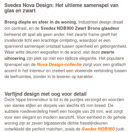
Svedex Nova Design: Het ultieme samenspel van
glas en zwart
Industrieel design draait
Breng diepte en sfeer in de woning.
om contrast, en de
Svedex NDB900 Zwart Brons glasdeur
beheerst dit spel als geen ander. Het zwarte frame geeft het
invallende licht een krachtige omlijsting, waardoor er een
spannend samenspel ontstaat tussen openheid en geborgenheid.
Waar witte deuren wegvallen in de wand, eist deze
zwarte
zijn plek op met een tijdloze elegantie. Het populaire
uitvoering
lijnenspel van de
zorgt voor een grafisch
Nova Design-collectie
accent in het interieur en creëert een vloeiende verbinding tussen
de leefruimtes, zonder in te leveren op karakter.
Verfijnd design met oog voor detail
Deze hippe binnendeur is tot in de puntjes verzorgd en voorzien
van slanke stijlen en dorpels van slechts 65 mm breed. De
subtiele roedeverdeling heeft een hoogte van 29 mm, wat zorgt
voor een elegant en modern aanzicht. Voor eenheid in de gehele
woning zijn er zeven bijpassende dichte freeslijndeuren
ontwikkeld die perfect matchen, zoals de
(ook
Svedex NDB950