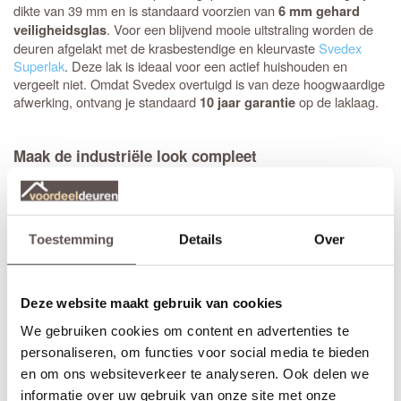
dikte van 39 mm en is standaard voorzien van
6 mm gehard
. Voor een blijvend mooie uitstraling worden de
veiligheidsglas
deuren afgelakt met de krasbestendige en kleurvaste
Svedex
Superlak
. Deze lak is ideaal voor een actief huishouden en
vergeelt niet. Omdat Svedex overtuigd is van deze hoogwaardige
afwerking, ontvang je standaard
op de laklaag.
10 jaar garantie
Maak de industriële look compleet
Svedex heeft vijf exclusieve deurkrukken ontwikkeld die specifiek
zijn ontworpen voor de Nova Design-glasdeuren. Tijdens het
bestellen selecteer je eenvoudig de gewenste kruk in zwart,
brons of RVS, waarna Svedex de deur direct voorziet van de
Toestemming
Details
Over
juiste krukgatboring.
Heb je een
stompe deur
nodig? Dan is het handig om een
montageset voor stompe deuren
mee te bestellen. De speciaal
Deze website maakt gebruik van cookies
ontwikkelde scharnieren vallen wel in de krozingen in het kozijn,
We gebruiken cookies om content en advertenties te
maar worden op de deur gemonteerd (zonder nieuwe
inkepingen). De montage is eenvoudig, past in elke situatie en
personaliseren, om functies voor social media te bieden
voorkomt beschadigingen aan de nieuw afgelakte deur.
en om ons websiteverkeer te analyseren. Ook delen we
informatie over uw gebruik van onze site met onze