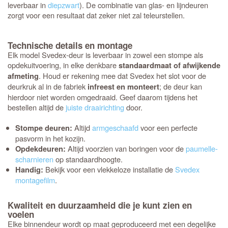
leverbaar in
diepzwart
). De combinatie van glas- en lijndeuren
zorgt voor een resultaat dat zeker niet zal teleurstellen.
Technische details en montage
Elk model Svedex-deur is leverbaar in zowel een stompe als
opdekuitvoering, in elke denkbare
standaardmaat of afwijkende
. Houd er rekening mee dat Svedex het slot voor de
afmeting
deurkruk al in de fabriek
; de deur kan
infreest en monteert
hierdoor niet worden omgedraaid. Geef daarom tijdens het
bestellen altijd de
juiste draairichting
door.
Altijd
armgeschaafd
voor een perfecte
Stompe deuren:
pasvorm in het kozijn.
Altijd voorzien van boringen voor de
paumelle-
Opdekdeuren:
scharnieren
op standaardhoogte.
Bekijk voor een vlekkeloze installatie de
Svedex
Handig:
montagefilm
.
Kwaliteit en duurzaamheid die je kunt zien en
voelen
Elke binnendeur wordt op maat geproduceerd met een degelijke