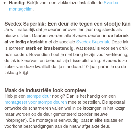
Bekijk voor een vlekkeloze installatie de
Svedex
Handig:
montagefilm
.
Svedex Superlak: Een deur die tegen een stootje kan
Je wilt natuurlijk dat je deuren er over tien jaar nog steeds als
nieuw uitzien. Daarom worden alle Svedex deuren
in de fabriek
met de speciale
Svedex Superlak
. Deze lak
al volledig afgelakt
is extreem
, wat ideaal is voor een druk
sterk en krasbestendig
huishouden. Bovendien hoef je niet bang te zijn voor verkleuring;
de lak is kleurvast en behoudt zijn frisse uitstraling. Svedex is zo
zeker van deze kwaliteit dat je standaard 10 jaar garantie op de
laklaag krijgt.
Maak de industriële look compleet
Heb je een
stompe deur
nodig? Dan is het handig om een
montageset voor stompe deuren
mee te bestellen. De speciaal
ontwikkelde scharnieren vallen wel in de krozingen in het kozijn,
maar worden op de deur gemonteerd (zonder nieuwe
inkepingen). De montage is eenvoudig, past in elke situatie en
voorkomt beschadigingen aan de nieuw afgelakte deur.