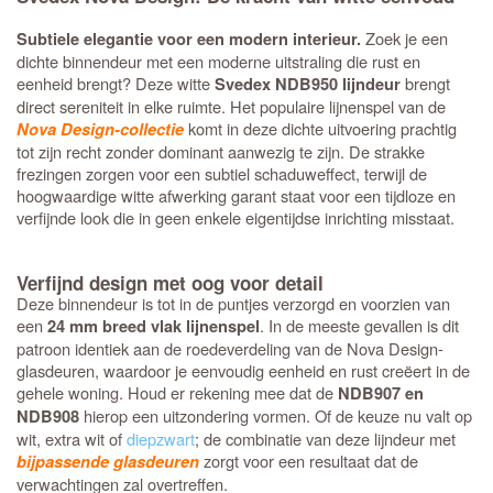
Zoek je een
Subtiele elegantie voor een modern interieur.
dichte binnendeur met een moderne uitstraling die rust en
eenheid brengt? Deze witte
brengt
Svedex NDB950 lijndeur
direct sereniteit in elke ruimte. Het populaire lijnenspel van de
komt in deze dichte uitvoering prachtig
Nova Design-collectie
tot zijn recht zonder dominant aanwezig te zijn. De strakke
frezingen zorgen voor een subtiel schaduweffect, terwijl de
hoogwaardige witte afwerking garant staat voor een tijdloze en
verfijnde look die in geen enkele eigentijdse inrichting misstaat.
Verfijnd design met oog voor detail
Deze binnendeur is tot in de puntjes verzorgd en voorzien van
een
. In de meeste gevallen is dit
24 mm breed vlak lijnenspel
patroon identiek aan de roedeverdeling van de Nova Design-
glasdeuren, waardoor je eenvoudig eenheid en rust creëert in de
gehele woning. Houd er rekening mee dat de
NDB907 en
hierop een uitzondering vormen. Of de keuze nu valt op
NDB908
wit, extra wit of
diepzwart
; de combinatie van deze lijndeur met
zorgt voor een resultaat dat de
bijpassende glasdeuren
verwachtingen zal overtreffen.