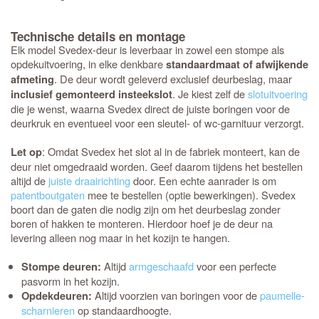
Technische details en montage
Elk model Svedex-deur is leverbaar in zowel een stompe als
opdekuitvoering, in elke denkbare
standaardmaat of afwijkende
. De deur wordt geleverd exclusief deurbeslag, maar
afmeting
. Je kiest zelf de
slotuitvoering
inclusief gemonteerd insteekslot
die je wenst, waarna Svedex direct de juiste boringen voor de
deurkruk en eventueel voor een sleutel- of wc-garnituur verzorgt.
: Omdat Svedex het slot al in de fabriek monteert, kan de
Let op
deur niet omgedraaid worden. Geef daarom tijdens het bestellen
altijd de
juiste draairichting
door. Een echte aanrader is om
patentboutgaten
mee te bestellen (optie bewerkingen). Svedex
boort dan de gaten die nodig zijn om het deurbeslag zonder
boren of hakken te monteren. Hierdoor hoef je de deur na
levering alleen nog maar in het kozijn te hangen.
Altijd
armgeschaafd
voor een perfecte
Stompe deuren:
pasvorm in het kozijn.
Altijd voorzien van boringen voor de
paumelle-
Opdekdeuren:
scharnieren
op standaardhoogte.