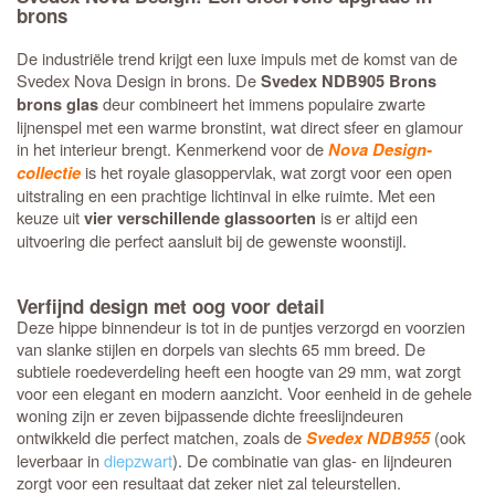
brons
De industriële trend krijgt een luxe impuls met de komst van de
Svedex Nova Design in brons. De
Svedex NDB905 Brons
deur combineert het immens populaire zwarte
brons glas
lijnenspel met een warme bronstint, wat direct sfeer en glamour
in het interieur brengt. Kenmerkend voor de
Nova Design-
is het royale glasoppervlak, wat zorgt voor een open
collectie
uitstraling en een prachtige lichtinval in elke ruimte. Met een
keuze uit
is er altijd een
vier verschillende glassoorten
uitvoering die perfect aansluit bij de gewenste woonstijl.
Verfijnd design met oog voor detail
Deze hippe binnendeur is tot in de puntjes verzorgd en voorzien
van slanke stijlen en dorpels van slechts 65 mm breed. De
subtiele roedeverdeling heeft een hoogte van 29 mm, wat zorgt
voor een elegant en modern aanzicht. Voor eenheid in de gehele
woning zijn er zeven bijpassende dichte freeslijndeuren
ontwikkeld die perfect matchen, zoals de
(ook
Svedex NDB955
leverbaar in
diepzwart
). De combinatie van glas- en lijndeuren
zorgt voor een resultaat dat zeker niet zal teleurstellen.