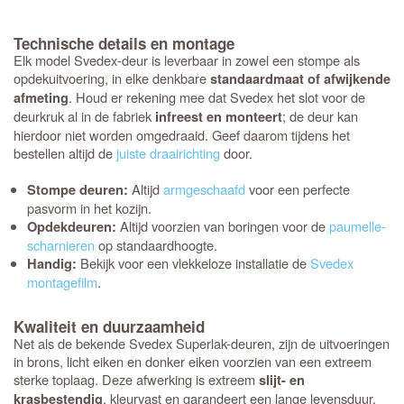
Technische details en montage
Elk model Svedex-deur is leverbaar in zowel een stompe als
opdekuitvoering, in elke denkbare
standaardmaat of afwijkende
. Houd er rekening mee dat Svedex het slot voor de
afmeting
deurkruk al in de fabriek
; de deur kan
infreest en monteert
hierdoor niet worden omgedraaid. Geef daarom tijdens het
bestellen altijd de
juiste draairichting
door.
Altijd
armgeschaafd
voor een perfecte
Stompe deuren:
pasvorm in het kozijn.
Altijd voorzien van boringen voor de
paumelle-
Opdekdeuren:
scharnieren
op standaardhoogte.
Bekijk voor een vlekkeloze installatie de
Svedex
Handig:
montagefilm
.
Kwaliteit en duurzaamheid
Net als de bekende Svedex Superlak-deuren, zijn de uitvoeringen
in brons, licht eiken en donker eiken voorzien van een extreem
sterke toplaag. Deze afwerking is extreem
slijt- en
, kleurvast en garandeert een lange levensduur.
krasbestendig