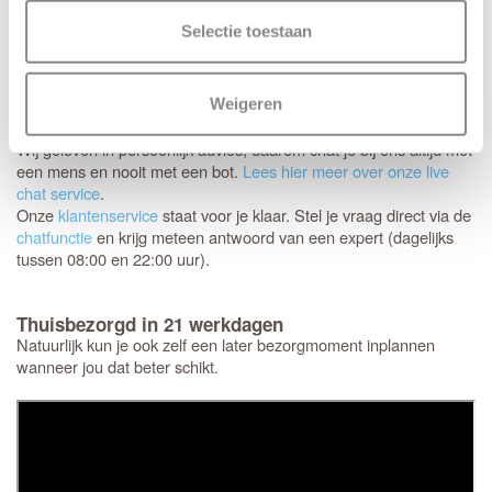
annuleren of retourneren.
daarom nog een laatste
Controleer
Selectie toestaan
keer
of de afmetingen, kleur en uitvoering helemaal
extra goed
kloppen.
Weigeren
Hulp nodig bij je keuze?
Wij geloven in persoonlijk advies; daarom chat je bij ons altijd met
een mens en nooit met een bot.
Lees hier meer over onze live
chat service
.
Onze
klantenservice
staat voor je klaar. Stel je vraag direct via de
chatfunctie
en krijg meteen antwoord van een expert (dagelijks
tussen 08:00 en 22:00 uur).
Thuisbezorgd in 21 werkdagen
Natuurlijk kun je ook zelf een later bezorgmoment inplannen
wanneer jou dat beter schikt.