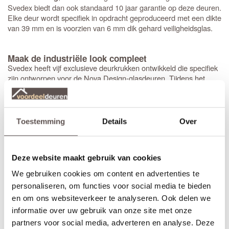
Svedex biedt dan ook standaard 10 jaar garantie op deze deuren.
Elke deur wordt specifiek in opdracht geproduceerd met een dikte
van 39 mm en is voorzien van 6 mm dik gehard veiligheidsglas.
Maak de industriële look compleet
Svedex heeft vijf exclusieve deurkrukken ontwikkeld die specifiek
zijn ontworpen voor de Nova Design-glasdeuren. Tijdens het
bestellen selecteer je eenvoudig de gewenste kruk in zwart,
brons of RVS, waarna Svedex de deur direct voorziet van de
juiste krukgatboring.
Toestemming
Details
Over
Heb je een
stompe deur
nodig? Dan is het handig om een
montageset voor stompe deuren
mee te bestellen. De speciaal
ontwikkelde scharnieren vallen wel in de krozingen in het kozijn,
Deze website maakt gebruik van cookies
maar worden op de deur gemonteerd (zonder nieuwe
inkepingen). De montage is eenvoudig, past in elke situatie en
We gebruiken cookies om content en advertenties te
voorkomt beschadigingen aan de nieuw afgelakte deur.
personaliseren, om functies voor social media te bieden
en om ons websiteverkeer te analyseren. Ook delen we
Bestel je een
opdekdeur
? Dan boort Svedex ook direct de
gaten
op de juiste hoogte
voor de paumelle-scharnieren.
informatie over uw gebruik van onze site met onze
partners voor social media, adverteren en analyse. Deze