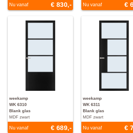
€ 830,-
€ 
Nu vanaf
Nu vanaf
weekamp
weekamp
WK 6310
WK 6311
Blank glas
Blank glas
MDF zwart
MDF zwart
€ 689,-
€ 
Nu vanaf
Nu vanaf