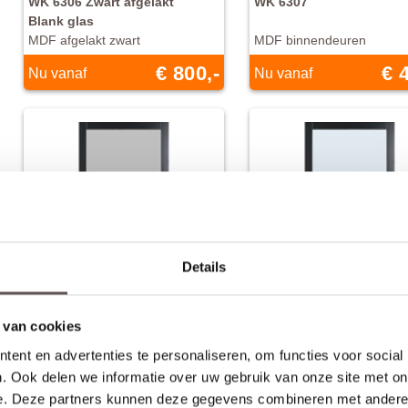
WK 6306 Zwart afgelakt
WK 6307
Blank glas
MDF afgelakt zwart
MDF binnendeuren
€ 800,-
€ 
Nu vanaf
Nu vanaf
Details
 van cookies
ent en advertenties te personaliseren, om functies voor social
weekamp
weekamp
. Ook delen we informatie over uw gebruik van onze site met on
WK 6308
WK 6308
e. Deze partners kunnen deze gegevens combineren met andere i
Satijn glas
Blank glas