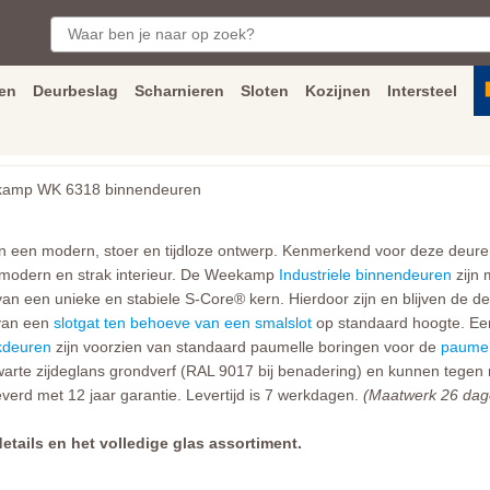
en
Deurbeslag
Scharnieren
Sloten
Kozijnen
Intersteel
ngen
Inmeet
en
montage
service
Bezorging
tot achter de voorde
mp WK 6318 binnendeuren
en modern, stoer en tijdloze ontwerp. Kenmerkend voor deze deuren is
elk modern en strak interieur. De Weekamp
Industriele binnendeuren
zijn 
an een unieke en stabiele S-Core® kern. Hierdoor zijn en blijven de d
 van een
slotgat ten behoeve van een smalslot
op standaard hoogte. E
deuren
zijn voorzien van standaard paumelle boringen voor de
paumel
arte zijdeglans grondverf (RAL 9017 bij benadering) en kunnen tegen 
rd met 12 jaar garantie. Levertijd is 7 werkdagen.
(Maatwerk 26 dag
etails en het volledige glas assortiment.