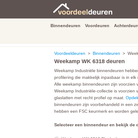
Binnendeuren
Voordeuren
Achterdeur
9.3
/
10
van
2590
beoordeli
Voordeeldeuren
>
Binnendeuren
> Weeka
Weekamp WK 6318 deuren
Weekamp Industriële binnendeuren hebben e
profilering die makkelijk inpasbaar is in 
Alle weekamp binnendeuren zijn voorzien v
Weekamp Industriële-collectie is voorzien
glaslatten met recht profiel op maat.
Opdek
binnendeuren zijn voorbehandeld in een zw
hebben een FSC keurmerk en worden geleve
Selecteer een binnendeur en bekijk de d