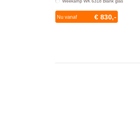
Weekamp WK 6318 Blank glas
€ 830,-
Nu vanaf