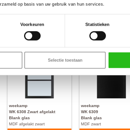
MDF zwart
MDF zwart
erzameld op basis van uw gebruik van hun services.
€ 848,-
€ 
Nu vanaf
Nu vanaf
Voorkeuren
Statistieken
Selectie toestaan
weekamp
weekamp
WK 6308 Zwart afgelakt
WK 6309
Blank glas
Blank glas
MDF afgelakt zwart
MDF zwart