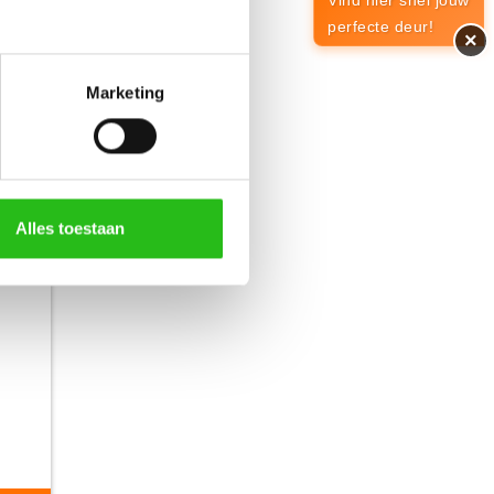
Vind hier snel jouw
perfecte deur!
×
662,-
Marketing
Alles toestaan