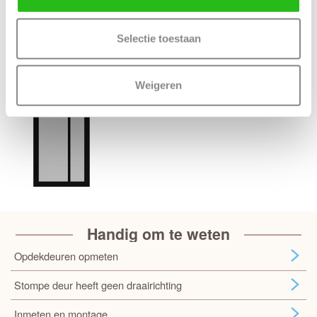
Bijpassende Weekamp deuren
Selectie toestaan
Weigeren
Handig om te weten
Opdekdeuren opmeten
Stompe deur heeft geen draairichting
Inmeten en montage