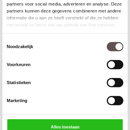
Opdekdeuren worden afgehangen met paumelle scharnieren.
partners voor social media, adverteren en analyse. Deze
Voor deze industriële deuren kun je ook
zwarte paumelles
partners kunnen deze gegevens combineren met andere
gebruiken.
informatie die u aan ze heeft verstrekt of die ze hebben
verzameld op basis van uw gebruik van hun services.
Thuisbezorgd in 26 werkdagen
Tegen meerprijs afgelakt leverbaar.
Toestemmingsselectie
Noodzakelijk
Kenmerken Weekamp WK 6370 Blank glas
Materiaal: MDF
Afwerking: Grondverf RAL9005
Voorkeuren
Maatwerk mogelijk: Ja, 60 werkdagen levertijd
Inkortmogelijkheden opdek: Onderzijde 5 mm
Inkortmogelijkheden stomp: Onderzijde 5 mm, hangzijde 5 mm
Statistieken
en bovendorpel 5 mm
Marketing
Deur samenstellen
Terug
Alles toestaan