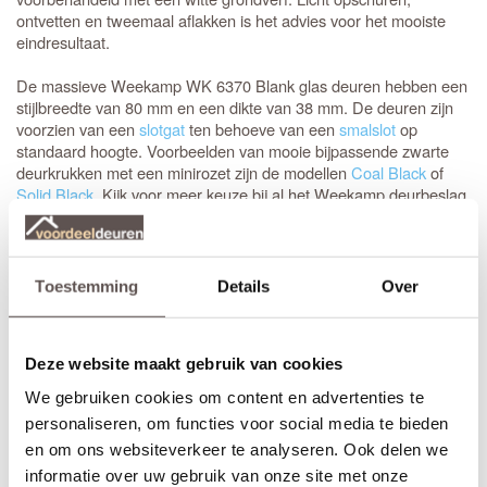
ontvetten en tweemaal aflakken is het advies voor het mooiste
eindresultaat.
De massieve Weekamp WK 6370 Blank glas deuren hebben een
stijlbreedte van 80 mm en een dikte van 38 mm. De deuren zijn
voorzien van een
slotgat
ten behoeve van een
smalslot
op
standaard hoogte. Voorbeelden van mooie bijpassende zwarte
deurkrukken met een minirozet zijn de modellen
Coal Black
of
Solid Black
. Kijk voor meer keuze bij al het Weekamp deurbeslag.
Opdekdeuren zijn ook direct voorzien van boringen om de
paumelle scharnieren
eenvoudig en snel te kunnen monteren.
Toestemming
Details
Over
Stomp of opdek
Bij het bestellen van een
stompe
binnendeur is de draairichting
niet van belang. Bestel je een opdekdeur is het wel belangrijk dat
Deze website maakt gebruik van cookies
je de juiste draairichting aangeeft.
We gebruiken cookies om content en advertenties te
De deur afhangen kan met elke standaard scharnier, maar
personaliseren, om functies voor social media te bieden
zwarte scharnieren zijn het mooist. De meest gebruikte
zwarte
en om ons websiteverkeer te analyseren. Ook delen we
scharnieren
zijn kogellager scharnieren van 89 mm met ronde
informatie over uw gebruik van onze site met onze
hoeken. Het advies is 3 stuks per deur te monteren.