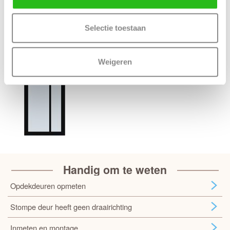
Bijpassende Weekamp deuren
Selectie toestaan
Weigeren
Handig om te weten
Opdekdeuren opmeten
Stompe deur heeft geen draairichting
Inmeten en montage