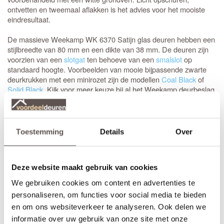
ontvetten en tweemaal aflakken is het advies voor het mooiste
eindresultaat.
De massieve Weekamp WK 6370 Satijn glas deuren hebben een
stijlbreedte van 80 mm en een dikte van 38 mm. De deuren zijn
voorzien van een
slotgat
ten behoeve van een
smalslot
op
standaard hoogte. Voorbeelden van mooie bijpassende zwarte
deurkrukken met een minirozet zijn de modellen
Coal Black
of
Solid Black
. Kijk voor meer keuze bij al het Weekamp deurbeslag.
Opdekdeuren zijn ook direct voorzien van boringen om de
paumelle scharnieren
eenvoudig en snel te kunnen monteren.
Toestemming
Details
Over
Stomp of opdek
Bij het bestellen van een
stompe
binnendeur is de draairichting
niet van belang. Bestel je een opdekdeur is het wel belangrijk dat
Deze website maakt gebruik van cookies
je de juiste draairichting aangeeft.
We gebruiken cookies om content en advertenties te
De deur afhangen kan met elke standaard scharnier, maar
personaliseren, om functies voor social media te bieden
zwarte scharnieren zijn het mooist. De meest gebruikte
zwarte
en om ons websiteverkeer te analyseren. Ook delen we
scharnieren
zijn kogellager scharnieren van 89 mm met ronde
informatie over uw gebruik van onze site met onze
hoeken. Het advies is 3 stuks per deur te monteren.