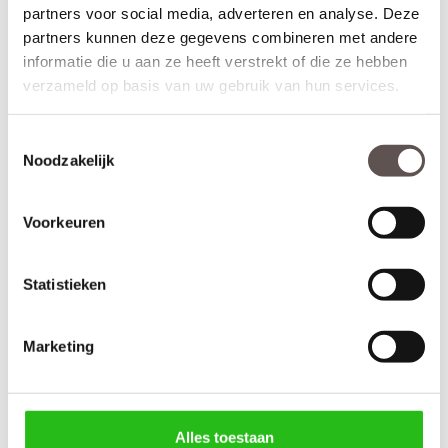
Opdekdeuren worden afgehangen met paumelle scharnieren.
partners voor social media, adverteren en analyse. Deze
Voor deze industriële deuren kun je ook
zwarte paumelles
partners kunnen deze gegevens combineren met andere
gebruiken.
informatie die u aan ze heeft verstrekt of die ze hebben
verzameld op basis van uw gebruik van hun services.
Thuisbezorgd in 26 werkdagen
Tegen meerprijs afgelakt leverbaar.
Toestemmingsselectie
Noodzakelijk
Kenmerken Weekamp WK 6370 Satijn glas
Materiaal: MDF
Afwerking: Grondverf RAL9005
Voorkeuren
Maatwerk mogelijk: Ja, 60 werkdagen levertijd
Inkortmogelijkheden opdek: Onderzijde 5 mm
Inkortmogelijkheden stomp: Onderzijde 5 mm, hangzijde 5 mm
Statistieken
en bovendorpel 5 mm
Marketing
Deur samenstellen
Terug
Alles toestaan