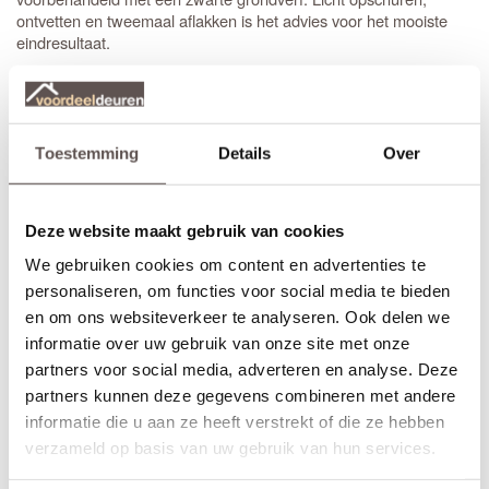
ontvetten en tweemaal aflakken is het advies voor het mooiste
eindresultaat.
De massieve Weekamp WK 6315 Blank glas deuren hebben een
dikte van 38 mm en zijn voorzien van gehard blank of satijn glas
en een
slotgat ten behoeve van een smalslot op standaard
hoogte
. Voorbeelden van mooie bijpassende zwarte deurkrukken
Toestemming
Details
Over
met een minirozet zijn de modellen
Coal Black
of
Solid Black
. Kijk
voor meer keuze bij al het Weekamp deurbeslag.
Deze website maakt gebruik van cookies
Alle Weekamp WK 6315 Blank glas binnendeuren zijn voorzien
van een
slotgat
t.b.v. een
smal loopslot
.
We gebruiken cookies om content en advertenties te
personaliseren, om functies voor social media te bieden
Dit is het enige slot wat in de Weekamp industriele
Let Op!
en om ons websiteverkeer te analyseren. Ook delen we
deuren past.
informatie over uw gebruik van onze site met onze
Bij het bestellen van een
stompe
binnendeur is de draairichting
partners voor social media, adverteren en analyse. Deze
niet van belang.
partners kunnen deze gegevens combineren met andere
informatie die u aan ze heeft verstrekt of die ze hebben
De deur afhangen kan met elke standaard scharnier, maar
verzameld op basis van uw gebruik van hun services.
zwarte scharnieren zijn het mooist. De meest gebruikte
zwarte
scharnieren
zijn kogellager scharnieren van 89 mm met ronde