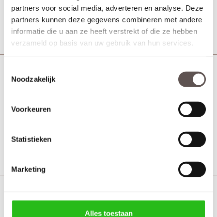
partners voor social media, adverteren en analyse. Deze
Vanaf € 585,-
60 werkdagen
partners kunnen deze gegevens combineren met andere
Bekijk
informatie die u aan ze heeft verstrekt of die ze hebben
verzameld op basis van uw gebruik van hun services.
Toestemmingsselectie
Weekamp WK 6356 Blank glas
Noodzakelijk
MDF zwart
Voorkeuren
Vanaf € 585,-
7 werkdagen
Statistieken
Bekijk
Marketing
Weekamp WK 6357
MDF binnendeur
Alles toestaan