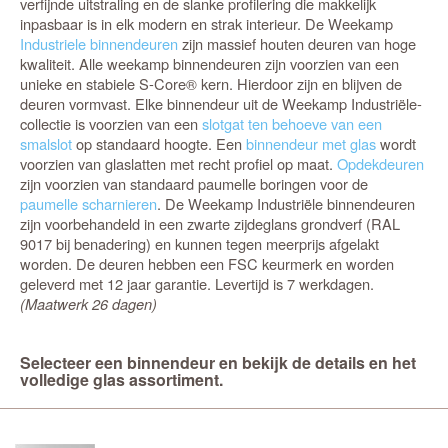
verfijnde uitstraling en de slanke profilering die makkelijk
inpasbaar is in elk modern en strak interieur. De Weekamp
Industriele binnendeuren
zijn massief houten deuren van hoge
kwaliteit. Alle weekamp binnendeuren zijn voorzien van een
unieke en stabiele S-Core® kern. Hierdoor zijn en blijven de
deuren vormvast. Elke binnendeur uit de Weekamp Industriële-
collectie is voorzien van een
slotgat ten behoeve van een
smalslot
op standaard hoogte. Een
binnendeur met glas
wordt
voorzien van glaslatten met recht profiel op maat.
Opdekdeuren
zijn voorzien van standaard paumelle boringen voor de
paumelle scharnieren
. De Weekamp Industriële binnendeuren
zijn voorbehandeld in een zwarte zijdeglans grondverf (RAL
9017 bij benadering) en kunnen tegen meerprijs afgelakt
worden. De deuren hebben een FSC keurmerk en worden
geleverd met 12 jaar garantie. Levertijd is 7 werkdagen.
(Maatwerk 26 dagen)
Selecteer een binnendeur en bekijk de details en het
volledige glas assortiment.