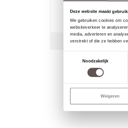
/
9.3
10
2.590 reviews
Deze website maakt gebruik
10
/
10
Harrie Gruitrooij
We gebruiken cookies om cont
Super service
websiteverkeer te analyseren
media, adverteren en analys
verstrekt of die ze hebben v
Toestemmingsselectie
Noodzakelijk
Weigeren