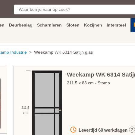
en
Deurbeslag
Scharnieren
Sloten
Kozijnen
Intersteel
ngen
Inmeet
en
montage
service
Bezorging
tot achter de voorde
amp Industrie
> Weekamp WK 6314 Satijn glas
Weekamp WK 6314 Satij
211.5
x
83
cm
- Stomp
211.5
cm
?
Levertijd
60
werkdagen