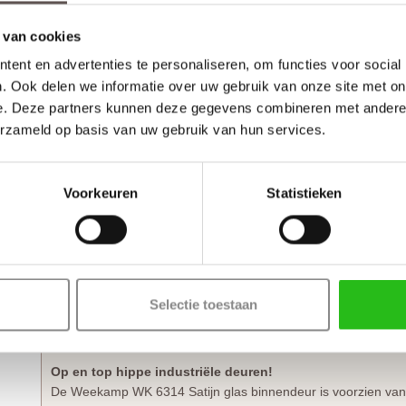
 van cookies
ent en advertenties te personaliseren, om functies voor social
. Ook delen we informatie over uw gebruik van onze site met on
e. Deze partners kunnen deze gegevens combineren met andere i
erzameld op basis van uw gebruik van hun services.
* Met dit trendy moodboard krijg je een idee in welk industrie
recht komt.
Voorkeuren
Statistieken
Kenmerken Weekamp WK 6314 Satijn glas
Materiaal
- MDF
Afwerking
- Grondverf RAL9005
Maatwerk mogelijk
- Ja, 60 werkdagen levertijd
Selectie toestaan
Op en top hippe industriële deuren!
De Weekamp WK 6314 Satijn glas binnendeur is voorzien van r