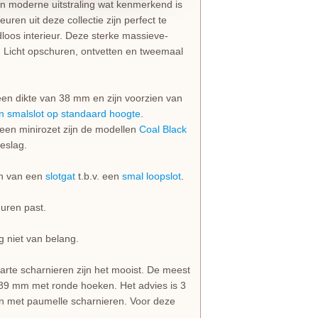
en moderne uitstraling wat kenmerkend is
uren uit deze collectie zijn perfect te
dloos interieur. Deze sterke massieve-
 Licht opschuren, ontvetten en tweemaal
n dikte van 38 mm en zijn voorzien van
n smalslot op standaard hoogte
.
en minirozet zijn de modellen
Coal Black
eslag.
en van een
slotgat
t.b.v. een
smal loopslot
.
euren past.
g niet van belang.
rte scharnieren zijn het mooist. De meest
 89 mm met ronde hoeken. Het advies is 3
 met paumelle scharnieren. Voor deze