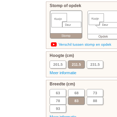
Stomp of opdek
Stomp
Opdek
Verschil tussen stomp en opdek
Hoogte (cm)
201.5
211.5
231.5
Meer informatie
Breedte (cm)
63
68
73
78
83
88
93
Meer informatie