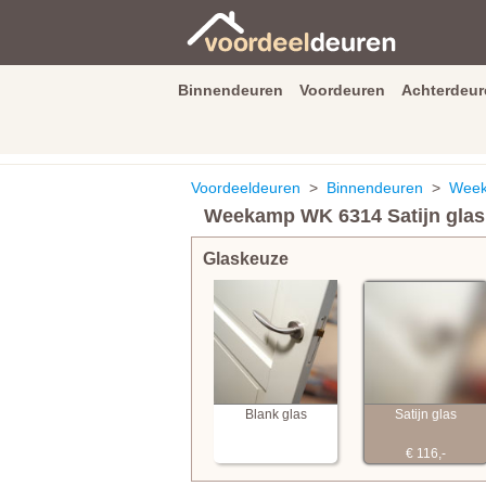
Binnendeuren
Voordeuren
Achterdeur
9.3
/
10
van
2590
beoordeli
Voordeeldeuren
>
Binnendeuren
>
Week
Weekamp WK 6314 Satijn glas
Glaskeuze
Blank glas
Satijn glas
€ 116,-