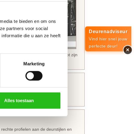
 media te bieden en om ons
ze partners voor social
Deurenadviseur
nformatie die u aan ze heeft
Vind hier snel jouw
perfecte deur!
×
el interieur de WK 6314 het mooist tot zijn
Marketing
Alles toestaan
echte profielen aan de deurstijlen en