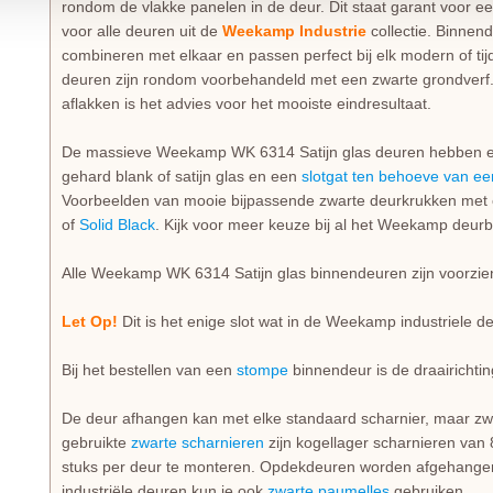
rondom de vlakke panelen in de deur. Dit staat garant voor e
voor alle deuren uit de
Weekamp Industrie
collectie. Binnende
combineren met elkaar en passen perfect bij elk modern of tij
deuren zijn rondom voorbehandeld met een zwarte grondverf.
aflakken is het advies voor het mooiste eindresultaat.
De massieve Weekamp WK 6314 Satijn glas deuren hebben ee
gehard blank of satijn glas en een
slotgat ten behoeve van ee
Voorbeelden van mooie bijpassende zwarte deurkrukken met e
of
Solid Black
. Kijk voor meer keuze bij al het Weekamp deurb
Alle Weekamp WK 6314 Satijn glas binnendeuren zijn voorzi
Let Op!
Dit is het enige slot wat in de Weekamp industriele d
Bij het bestellen van een
stompe
binnendeur is de draairichtin
De deur afhangen kan met elke standaard scharnier, maar zwa
gebruikte
zwarte scharnieren
zijn kogellager scharnieren van
stuks per deur te monteren. Opdekdeuren worden afgehangen
industriële deuren kun je ook
zwarte paumelles
gebruiken.