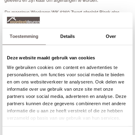
De massieve Weekamp WK 6360 Zwart afgelakt Blank glas
deuren hebben een stijlbreedte van 95 mm en een dikte van 38
mm. De deuren zijn voorzien van gehard blank of satijn glas en
een
slotgat op standaard hoogte
. Deze deur heeft geen speciaal
deurbeslag nodig.
Toestemming
Details
Over
Voorbeelden van mooie bijpassende zwarte deurkrukken met een
minirozet zijn de modellen
Coal Black
of
Solid Black
. Kijk voor
Deze website maakt gebruik van cookies
meer keuze bij al het Weekamp deurbeslag.
We gebruiken cookies om content en advertenties te
Opdekdeuren zijn ook direct voorzien van boringen om de
personaliseren, om functies voor social media te bieden
paumelle scharnieren
eenvoudig en snel te kunnen monteren.
en om ons websiteverkeer te analyseren. Ook delen we
informatie over uw gebruik van onze site met onze
Stomp of opdek
Bij het bestellen van een
stompe
binnendeur is de draairichting
partners voor social media, adverteren en analyse. Deze
niet van belang. Bestel je een opdekdeur is het wel belangrijk dat
partners kunnen deze gegevens combineren met andere
je de juiste draairichting aangeeft.
informatie die u aan ze heeft verstrekt of die ze hebben
verzameld op basis van uw gebruik van hun services.
De deur afhangen kan met elke standaard scharnier, maar
zwarte scharnieren zijn het mooist. De meest gebruikte
zwarte
scharnieren
zijn kogellager scharnieren van 89 mm met ronde
Toestemmingsselectie