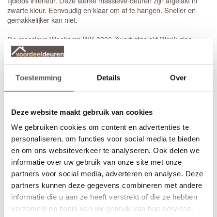
tijdloos interieur. Deze sterke massieve-deuren zijn afgelakt in
zwarte kleur. Eenvoudig en klaar om af te hangen. Sneller en
gemakkelijker kan niet.
De massieve Weekamp WK 6306 Zwart afgelakt Blank glas
deuren hebben een dikte van 38 mm en zijn voorzien van gehard
blank en een
slotgat
ten behoeve van een smalslot op standaard
hoogte. Het meest verkochte insteekslot is het
Weekamp smal
loopslot.
Toestemming
Details
Over
Voorbeelden van mooie bijpassende zwarte deurkrukken met een
minirozet zijn de modellen
Coal Black
of
Solid Black
. Kijk voor
Deze website maakt gebruik van cookies
meer keuze bij al het Weekamp deurbeslag.
We gebruiken cookies om content en advertenties te
Alle Weekamp WK 6306 Zwart afgelakt Blank glas binnendeuren
personaliseren, om functies voor social media te bieden
zijn voorzien van een
slotgat
t.b.v. een
smal loopslot
.
en om ons websiteverkeer te analyseren. Ook delen we
informatie over uw gebruik van onze site met onze
Dit is het enige slot wat in de Weekamp industriële
Let Op!
partners voor social media, adverteren en analyse. Deze
deuren past.
partners kunnen deze gegevens combineren met andere
Bij het bestellen van een
stompe
binnendeur is de draairichting
informatie die u aan ze heeft verstrekt of die ze hebben
niet van belang.
verzameld op basis van uw gebruik van hun services.