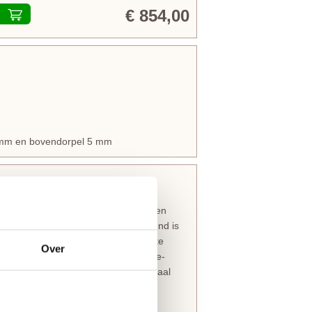
€ 854,00
5 mm en bovendorpel 5 mm
chte profielen aan de deurstijlen en
en moderne uitstraling wat kenmerkend is
uren uit deze collectie zijn perfect te
Over
dloos interieur. Deze sterke massieve-
icht opschuren, ontvetten en tweemaal