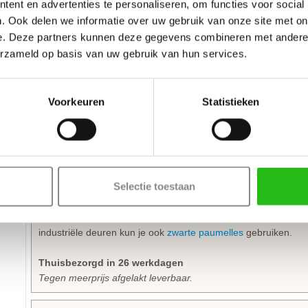
ent en advertenties te personaliseren, om functies voor social
De massieve Weekamp WK 6372 blank glas deuren hebben een
. Ook delen we informatie over uw gebruik van onze site met on
van 38 mm. De deuren zijn voorzien van een
slotgat
ten beho
hoogte. Voorbeelden van mooie bijpassende zwarte deurkrukk
e. Deze partners kunnen deze gegevens combineren met andere i
Coal Black
of
Solid Black
. Kijk voor meer keuze bij al het We
erzameld op basis van uw gebruik van hun services.
Opdekdeuren zijn ook direct voorzien van boringen om de
pau
kunnen monteren.
Voorkeuren
Statistieken
Stomp of opdek
Bij het bestellen van een
stompe
binnendeur is de draairichtin
is het wel belangrijk dat je de juiste draairichting aangeeft.
Selectie toestaan
De deur afhangen kan met elke standaard scharnier, maar zwa
gebruikte
zwarte scharnieren
zijn kogellager scharnieren van
stuks per deur te monteren. Opdekdeuren worden afgehangen
industriële deuren kun je ook
zwarte paumelles
gebruiken.
Thuisbezorgd in 26 werkdagen
Tegen meerprijs afgelakt leverbaar.