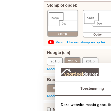
Stomp of opdek
Stomp
Opdek
Verschil tussen stomp en opdek
Hoogte (cm)
201.5
211.5
231.5
Meer informatie
Breedte (cm)
83
88
93
Toestemming
Meer informatie
Deze website maakt gebruik
Maatwerk (+ vanaf € 50)