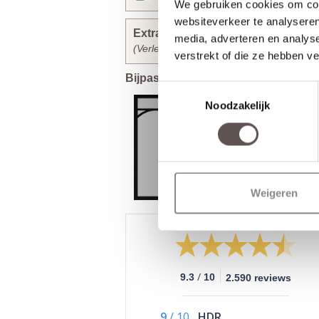
We gebruiken cookies om cont
websiteverkeer te analyseren
Extra bewerkingen toevoegen
media, adverteren en analys
(Verlengt de levertijd met 30 werkdagen)
verstrekt of die ze hebben v
Bijpassende Weekamp deuren
Toestemmingsselectie
Noodzakelijk
Weigeren
/
9.3
10
2.590 reviews
9
/
10
HDR