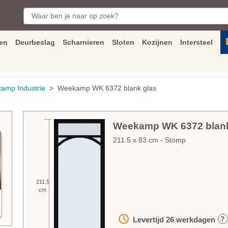
en
Deurbeslag
Scharnieren
Sloten
Kozijnen
Intersteel
ngen
Inmeet
en
montage
service
Bezorging
tot achter de voorde
amp Industrie
> Weekamp WK 6372 blank glas
Weekamp WK 6372 blank
211.5
x
83
cm
- Stomp
211.5
cm
?
Levertijd
26
werkdagen