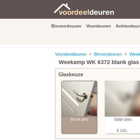
Binnendeuren
Voordeuren
Achterdeur
9.3
/
10
van
2590
beoordeli
Voordeeldeuren
>
Binnendeuren
>
Week
Weekamp WK 6372 blank glas
Glaskeuze
Blank glas
Satijn glas
€ 116,-