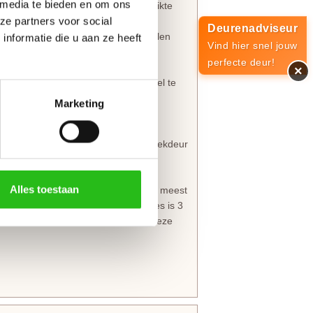
 media te bieden en om ons
 stijlbreedte van 80 mm en een dikte
ze partners voor social
eve van een
smalslot
op standaard
Deurenadviseur
en met een minirozet zijn de modellen
nformatie die u aan ze heeft
Vind hier snel jouw
ekamp deurbeslag.
perfecte deur!
×
melle scharnieren
eenvoudig en snel te
Marketing
g niet van belang. Bestel je een opdekdeur
Alles toestaan
rte scharnieren zijn het mooist. De meest
 89 mm met ronde hoeken. Het advies is 3
 met paumelle scharnieren. Voor deze