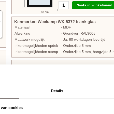
Plaats in winkelmand
83 cm
Kenmerken Weekamp WK 6372 blank glas
Materiaal
- MDF
Afwerking
- Grondverf RAL9005
Maatwerk mogelijk
- Ja, 60 werkdagen levertijd
Inkortmogelijkheden opdek
- Onderzijde 5 mm
Inkortmogelijkheden stomp
- Onderzijde 5 mm, hangzijde 
Op en top hippe industriële deuren!
De Weekamp WK 6372 blank glas binnendeur is voorzien van re
rondom de vlakke panelen in de deur. Dit staat garant voor e
voor alle deuren uit de
Weekamp Industrie
collectie. Binnende
Details
combineren met elkaar en passen perfect bij elk modern of tij
deuren zijn rondom voorbehandeld met een witte grondverf. L
aflakken is het advies voor het mooiste eindresultaat.
 van cookies