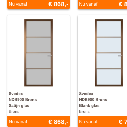
€ 868,-
€ 
Nu vanaf
Nu vanaf
Svedex
Svedex
NDB900 Brons
NDB900 Brons
Satijn glas
Blank glas
Brons
Brons
€ 868,-
€ 
Nu vanaf
Nu vanaf