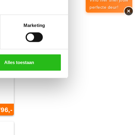
Vind hier snel jouw
perfecte deur!
×
Marketing
Alles toestaan
796,-