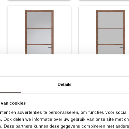
Details
Svedex
Svedex
NDB900 Donkere eik
NDB900 Donkere eik
Rook glas
Satijn glas
 van cookies
Eiken
Eiken
ent en advertenties te personaliseren, om functies voor social
€ 796,-
€ 
Nu vanaf
Nu vanaf
. Ook delen we informatie over uw gebruik van onze site met on
e. Deze partners kunnen deze gegevens combineren met andere i