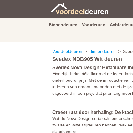
Binnendeuren
Voordeuren
Achterdeur
9.3
/
10
van
2590
beoordeli
Voordeeldeuren
>
Binnendeuren
> Svede
Svedex NDB905 Wit deuren
Svedex Nova Design: Betaalbare ind
Eindelijk: Industriële flair met de legenda
onderhoud of prijs. Met de introductie van
iedereen van droomt, maar dan met de ijzer
uitgevoerd in een jasje dat jarenlang mooi bl
Creëer rust door herhaling: De krach
Wat de Nova Design-serie echt onderscheidt
zwarte en witte stijldeuren hebben vaak ee
slaapkamers.