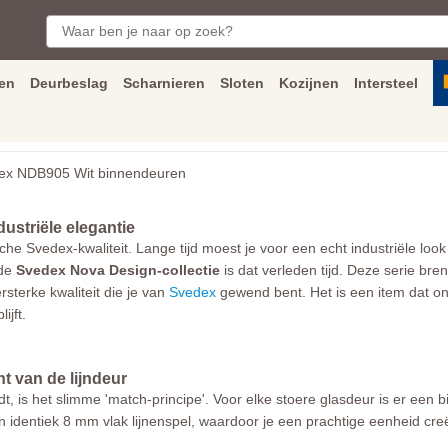
en
Deurbeslag
Scharnieren
Sloten
Kozijnen
Intersteel
ngen
Inmeet
en
montage
service
Bezorging
tot achter de voorde
x NDB905 Wit binnendeuren
ustriële elegantie
rische Svedex-kwaliteit. Lange tijd moest je voor een echt industriële l
 de
Svedex Nova Design-collectie
is dat verleden tijd. Deze serie br
sterke kwaliteit die je van
Svedex
gewend bent. Het is een item dat onve
ijft.
t van de lijndeur
, is het slimme 'match-principe'. Voor elke stoere glasdeur is er een b
n identiek 8 mm vlak lijnenspel, waardoor je een prachtige eenheid cre