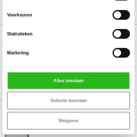
Bekijk
Voorkeuren
Statistieken
Svedex NDB901 Brons brons glas
Brons
Marketing
Vanaf € 780,-
21 werkdagen
Alles toestaan
Bekijk
Selectie toestaan
Svedex NDB901 Brons rook glas
Weigeren
Brons