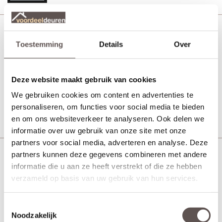
Svedex NDB900 Zwart Rook glas
Toestemming
Details
Over
MDF afgelakt zwart
Deze website maakt gebruik van cookies
Vanaf € 644,-
21 werkdagen
We gebruiken cookies om content en advertenties te
personaliseren, om functies voor social media te bieden
Bekijk
en om ons websiteverkeer te analyseren. Ook delen we
informatie over uw gebruik van onze site met onze
partners voor social media, adverteren en analyse. Deze
partners kunnen deze gegevens combineren met andere
Svedex NDB901 Brons blank glas
informatie die u aan ze heeft verstrekt of die ze hebben
Brons
verzameld op basis van uw gebruik van hun services.
Toestemmingsselectie
Vanaf € 780,-
Noodzakelijk
21 werkdagen