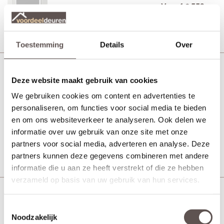
Vanaf € 553,-
21 werkdagen
Bekijk
Toestemming
Details
Over
Svedex CE104 Blank facetglas
Deze website maakt gebruik van cookies
MDF afgelakt wit
We gebruiken cookies om content en advertenties te
personaliseren, om functies voor social media te bieden
en om ons websiteverkeer te analyseren. Ook delen we
Vanaf € 553,-
21 werkdagen
informatie over uw gebruik van onze site met onze
partners voor social media, adverteren en analyse. Deze
Bekijk
partners kunnen deze gegevens combineren met andere
informatie die u aan ze heeft verstrekt of die ze hebben
verzameld op basis van uw gebruik van hun services.
Svedex CE104 Blank glas
Toestemmingsselectie
MDF afgelakt wit
Noodzakelijk