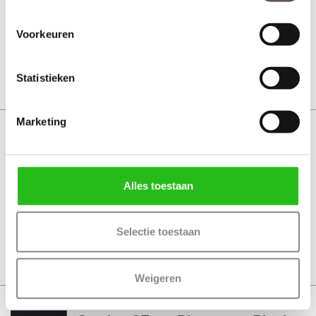
Voorkeuren
Vanaf € 553,-
21 werkdagen
Bekijk
Statistieken
Marketing
Svedex CE104 Diep zwart Satijn
glas
MDF afgelakt zwart
Alles toestaan
Vanaf € 761,-
21 werkdagen
Selectie toestaan
Bekijk
Weigeren