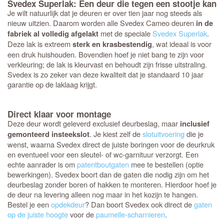
Svedex Superlak: Een deur die tegen een stootje kan
Je wilt natuurlijk dat je deuren er over tien jaar nog steeds als
nieuw uitzien. Daarom worden alle Svedex Cameo deuren
in de
met de speciale
Svedex Superlak
.
fabriek al volledig afgelakt
Deze lak is extreem
, wat ideaal is voor
sterk en krasbestendig
een druk huishouden. Bovendien hoef je niet bang te zijn voor
verkleuring; de lak is kleurvast en behoudt zijn frisse uitstraling.
Svedex is zo zeker van deze kwaliteit dat je standaard 10 jaar
garantie op de laklaag krijgt.
Direct klaar voor montage
Deze deur wordt geleverd exclusief deurbeslag, maar
inclusief
. Je kiest zelf de
slotuitvoering
die je
gemonteerd insteekslot
wenst, waarna Svedex direct de juiste boringen voor de deurkruk
en eventueel voor een sleutel- of wc-garnituur verzorgt. Een
echte aanrader is om
patentboutgaten
mee te bestellen (optie
bewerkingen). Svedex boort dan de gaten die nodig zijn om het
deurbeslag zonder boren of hakken te monteren. Hierdoor hoef je
de deur na levering alleen nog maar in het kozijn te hangen.
Bestel je een
opdekdeur
? Dan boort Svedex ook direct de
gaten
op de juiste hoogte
voor de
paumelle-scharnieren
.