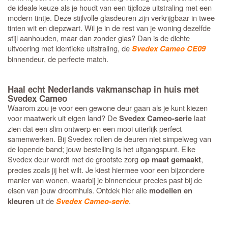
de ideale keuze als je houdt van een tijdloze uitstraling met een
modern tintje. Deze stijlvolle glasdeuren zijn verkrijgbaar in twee
tinten wit en diepzwart. Wil je in de rest van je woning dezelfde
stijl aanhouden, maar dan zonder glas? Dan is de dichte
uitvoering met identieke uitstraling, de
Svedex Cameo CE09
binnendeur, de perfecte match.
Haal echt Nederlands vakmanschap in huis met
Svedex Cameo
Waarom zou je voor een gewone deur gaan als je kunt kiezen
voor maatwerk uit eigen land? De
laat
Svedex Cameo-serie
zien dat een slim ontwerp en een mooi uiterlijk perfect
samenwerken. Bij Svedex rollen de deuren niet simpelweg van
de lopende band; jouw bestelling is het uitgangspunt. Elke
Svedex deur wordt met de grootste zorg
,
op maat gemaakt
precies zoals jij het wilt. Je kiest hiermee voor een bijzondere
manier van wonen, waarbij je binnendeur precies past bij de
eisen van jouw droomhuis. Ontdek hier alle
modellen en
uit de
.
kleuren
Svedex Cameo-serie