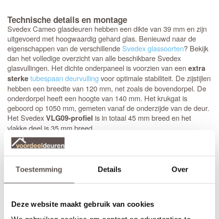
Technische details en montage
Svedex Cameo glasdeuren hebben een dikte van 39 mm en zijn
uitgevoerd met hoogwaardig gehard glas. Benieuwd naar de
eigenschappen van de verschillende
Svedex glassoorten
? Bekijk
dan het volledige overzicht van alle beschikbare Svedex
glasvullingen. Het dichte onderpaneel is voorzien van een
extra
tubespaan deurvulling
voor optimale stabiliteit. De zijstijlen
sterke
hebben een breedte van 120 mm, net zoals de bovendorpel. De
onderdorpel heeft een hoogte van 140 mm. Het krukgat is
geboord op 1050 mm, gemeten vanaf de onderzijde van de deur.
Het Svedex
is in totaal 45 mm breed en het
VLG09-profiel
vlakke deel is 35 mm breed.
Stompe Svedex deuren zijn altijd
armgeschaafd
. Opdekdeuren
zijn altijd voorzien van boringen voor de scharnieren op
standaardhoogte. Bekijk de
Svedex montagefilm
.
Toestemming
Details
Over
Elk model
Svedex-deur
is leverbaar in zowel een stompe als
opdekuitvoering, in elke denkbare standaardmaat of afwijkende
Deze website maakt gebruik van cookies
afmeting. Het is voor beide uitvoeringen van belang dat je de
juiste draairichting doorgeeft tijdens het bestellen. Doordat