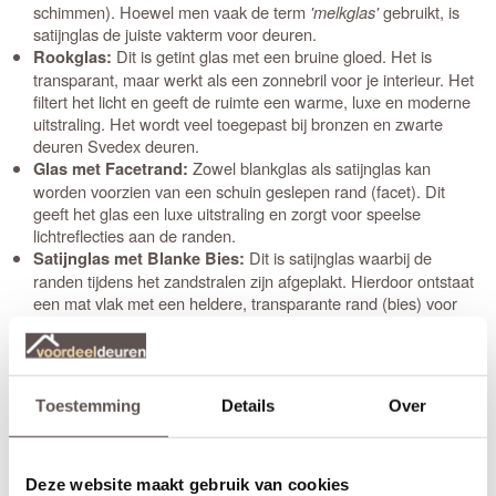
schimmen). Hoewel men vaak de term
'melkglas'
gebruikt, is
satijnglas de juiste vakterm voor deuren.
Dit is getint glas met een bruine gloed. Het is
Rookglas:
transparant, maar werkt als een zonnebril voor je interieur. Het
filtert het licht en geeft de ruimte een warme, luxe en moderne
uitstraling. Het wordt veel toegepast bij bronzen en zwarte
deuren Svedex deuren.
Zowel blankglas als satijnglas kan
Glas met Facetrand:
worden voorzien van een schuin geslepen rand (facet). Dit
geeft het glas een luxe uitstraling en zorgt voor speelse
lichtreflecties aan de randen.
Dit is satijnglas waarbij de
Satijnglas met Blanke Bies:
randen tijdens het zandstralen zijn afgeplakt. Hierdoor ontstaat
een mat vlak met een heldere, transparante rand (bies) voor
een modern effect.
Een ambachtelijke keuze waarbij verschillende
Glas-in-lood:
soorten glas en figuren met loodstrips aan elkaar zijn
verbonden. Ideaal voor een klassieke of jaren '30 uitstraling.
Toestemming
Details
Over
Klik hier om de chat te starten
(elke
Direct een expert spreken?
dag tussen 8:00 en 22:00).
Deze website maakt gebruik van cookies