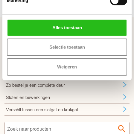
Marketing
Terug naar Kleur, Glas & Materiaal
Handig om te weten
Alles toestaan
Opdekdeuren opmeten
Selectie toestaan
Stompe deur heeft geen draairichting
Inmeten en montage
Weigeren
Veel gestelde vragen
Zo bestel je een complete deur
Sloten en bewerkingen
Verschil tussen een slotgat en krukgat