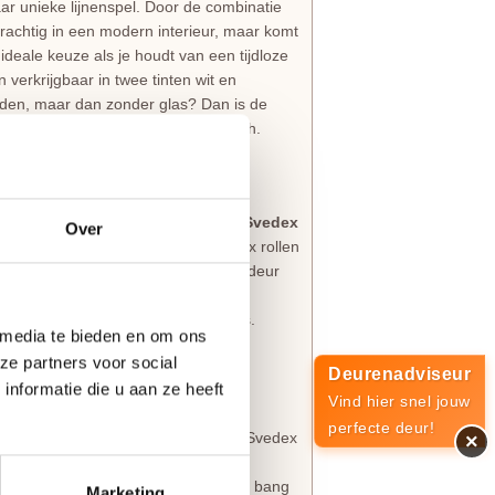
ar unieke lijnenspel. Door de combinatie
prachtig in een modern interieur, maar komt
e ideale keuze als je houdt van een tijdloze
n verkrijgbaar in twee tinten wit en
houden, maar dan zonder glas? Dan is de
 CE19
binnendeur, de perfecte match.
vedex Cameo
 voor maatwerk uit eigen land? De
Svedex
Over
lijk perfect samenwerken. Bij Svedex rollen
g is het uitgangspunt. Elke Svedex deur
jij het wilt. Je kiest hiermee voor een
ast bij de eisen van jouw droomhuis.
 media te bieden en om ons
serie
.
ze partners voor social
Deurenadviseur
nformatie die u aan ze heeft
Vind hier snel jouw
an
perfecte deur!
als nieuw uitzien. Daarom worden alle Svedex
×
ciale
Svedex Superlak
. Deze lak is
k huishouden. Bovendien hoef je niet bang
Marketing