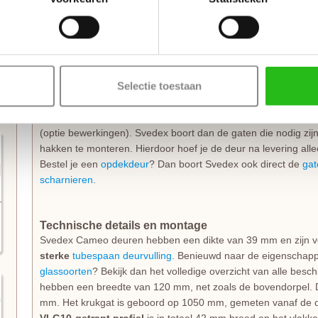
te zijn voor verkleuring; de lak is kleurvast en behoudt zijn fri
kwaliteit dat je standaard 10 jaar garantie op de laklaag krijgt.
Direct klaar voor montage
Selectie toestaan
Deze deur wordt geleverd exclusief deurbeslag, maar
inclus
de
slotuitvoering
die je wenst, waarna Svedex direct de juiste
voor een sleutel- of wc-garnituur verzorgt. Een echte aanrad
(optie bewerkingen). Svedex boort dan de gaten die nodig zi
hakken te monteren. Hierdoor hoef je de deur na levering alle
Bestel je een
opdekdeur
? Dan boort Svedex ook direct de
gat
scharnieren
.
Technische details en montage
Svedex Cameo deuren hebben een dikte van 39 mm en zijn v
sterke
tubespaan deurvulling
. Benieuwd naar de eigenschapp
glassoorten
? Bekijk dan het volledige overzicht van alle besch
hebben een breedte van 120 mm, net zoals de bovendorpel. 
mm. Het krukgat is geboord op 1050 mm, gemeten vanaf de o