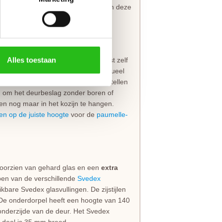
sse uitstraling. Svedex is zo zeker van deze
Alles toestaan
ief gemonteerd insteekslot
. Je kiest zelf
 boringen voor de deurkruk en eventueel
er is om
patentboutgaten
mee te bestellen
jn om het deurbeslag zonder boren of
en nog maar in het kozijn te hangen.
en op de juiste hoogte
voor de
paumelle-
oorzien van gehard glas en een
extra
en van de verschillende
Svedex
ikbare Svedex glasvullingen. De zijstijlen
De onderdorpel heeft een hoogte van 140
nderzijde van de deur. Het Svedex