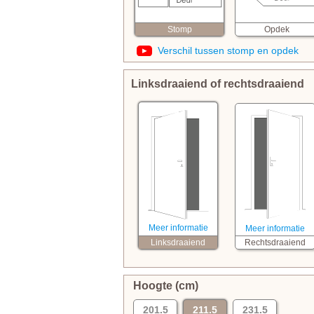
Opdek
Stomp
Verschil tussen stomp en opdek
Linksdraaiend of rechtsdraaiend
Meer informatie
Meer informatie
Linksdraaiend
Rechtsdraaiend
Hoogte (cm)
201.5
211.5
231.5