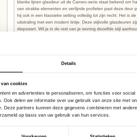
blanke lijnen glasdeur uit de Cameo-serie staat bekend om ha
van strakke elementen en verfijnde profielen past deze deur 
hij ook in een klassieke setting volledig tot zijn recht. Het is d
uitstraling met een modern tintje. Deze stijlvolle glasdeuren zij
diepzwart. Wil je in de rest van je woning dezelfde stijl aan
dichte uitvoering met identieke uitstraling, de
Svedex Cameo
Haal echt Nederlands vakmanschap in huis met S
Waarom zou je voor een gewone deur gaan als je kunt kiezen
Details
Cameo-serie
laat zien dat een slim ontwerp en een mooi uiter
de deuren niet simpelweg van de lopende band; jouw bestellin
wordt met de grootste zorg
op maat gemaakt
, precies zoals 
 van cookies
bijzondere manier van wonen, waarbij je binnendeur precies p
ent en advertenties te personaliseren, om functies voor social
Ontdek hier alle
modellen en kleuren
uit de
Svedex Cameo-
. Ook delen we informatie over uw gebruik van onze site met on
e. Deze partners kunnen deze gegevens combineren met andere i
Svedex Superlak: Een deur die tegen een stootje k
erzameld op basis van uw gebruik van hun services.
Je wilt natuurlijk dat je deuren er over tien jaar nog steeds 
Cameo deuren
in de fabriek al volledig afgelakt
met de spe
extreem
sterk en krasbestendig
, wat ideaal is voor een dru
Voorkeuren
Statistieken