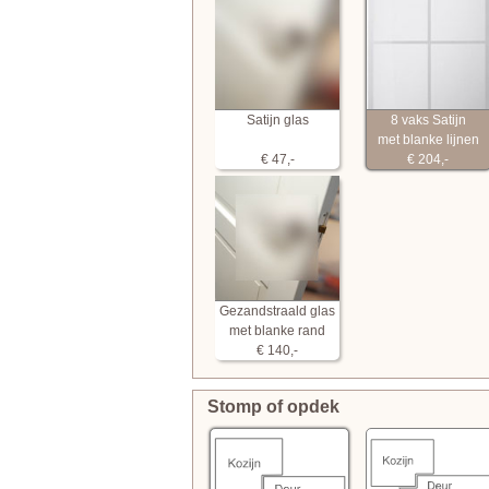
Satijn glas
8 vaks Satijn
met blanke lijnen
€ 47,-
€ 204,-
Gezandstraald glas
met blanke rand
€ 140,-
Stomp of opdek