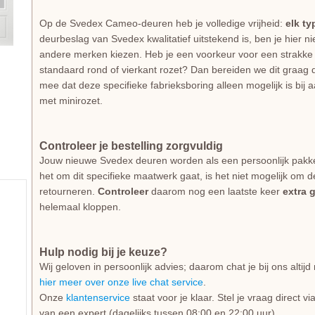
Op de Svedex Cameo-deuren heb je volledige vrijheid:
elk ty
deurbeslag van Svedex kwalitatief uitstekend is, ben je hier 
andere merken kiezen. Heb je een voorkeur voor een strakke 
standaard rond of vierkant rozet? Dan bereiden we dit graag d
mee dat deze specifieke fabrieksboring alleen mogelijk is bij
met minirozet.
Controleer je bestelling zorgvuldig
Jouw nieuwe Svedex deuren worden als een persoonlijk pakk
het om dit specifieke maatwerk gaat, is het niet mogelijk om d
retourneren.
Controleer
daarom nog een laatste keer
extra 
helemaal kloppen.
Hulp nodig bij je keuze?
Wij geloven in persoonlijk advies; daarom chat je bij ons alti
hier meer over onze live chat service
.
Onze
klantenservice
staat voor je klaar. Stel je vraag direct v
van een expert (dagelijks tussen 08:00 en 22:00 uur).