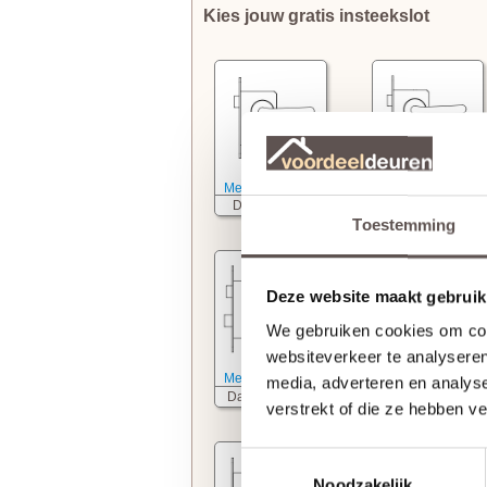
Kies jouw gratis insteekslot
Meer informatie
Meer informatie
Deurkrukslot
WC slot
Toestemming
Deze website maakt gebruik
We gebruiken cookies om cont
websiteverkeer te analyseren
Meer informatie
Meer informatie
media, adverteren en analys
Dag- nachtslot
Cilinderslot
verstrekt of die ze hebben v
Toestemmingsselectie
Noodzakelijk