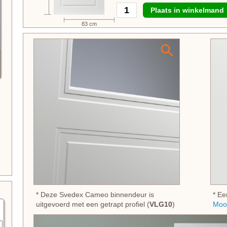
Plaats in winkelmand
83 cm
* Deze Svedex Cameo binnendeur is
* Ee
uitgevoerd met een getrapt profiel (
VLG10
)
Moo