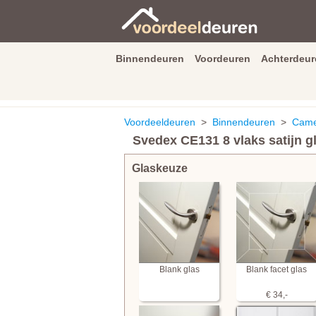
Binnendeuren
Voordeuren
Achterdeur
9.3
/
10
van
2590
beoordeli
Voordeeldeuren
>
Binnendeuren
>
Cameo
Svedex CE131 8 vlaks satijn gl
Glaskeuze
Blank glas
Blank facet glas
€ 34,-