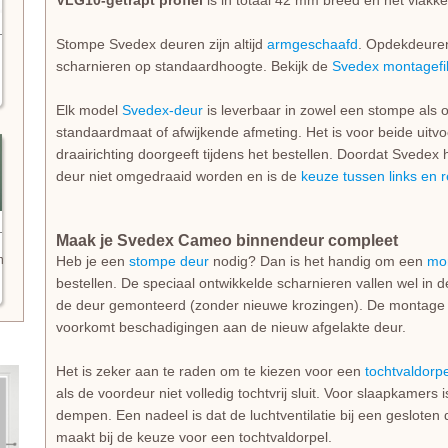
VLG10-getrapt profiel
is in totaal 42 mm breed en het vlakk
Stompe Svedex deuren zijn altijd
armgeschaafd
. Opdekdeuren 
scharnieren op standaardhoogte. Bekijk de
Svedex montagefi
Elk model
Svedex-deur
is leverbaar in zowel een stompe als 
standaardmaat of afwijkende afmeting. Het is voor beide uitvo
draairichting doorgeeft tijdens het bestellen. Doordat Svedex he
deur niet omgedraaid worden en is de
keuze tussen links en 
Maak je Svedex Cameo binnendeur compleet
n
Heb je een
stompe deur
nodig? Dan is het handig om een
mo
bestellen. De speciaal ontwikkelde scharnieren vallen wel in 
de deur gemonteerd (zonder nieuwe krozingen). De montage is
voorkomt beschadigingen aan de nieuw afgelakte deur.
Het is zeker aan te raden om te kiezen voor een
tochtvaldorpe
als de voordeur niet volledig tochtvrij sluit. Voor slaapkamers
dempen. Een nadeel is dat de luchtventilatie bij een gesloten d
maakt bij de keuze voor een tochtvaldorpel.