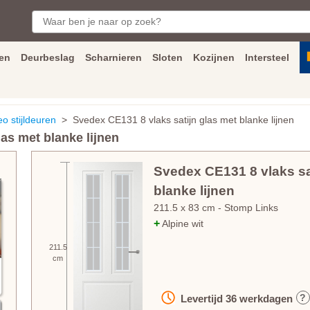
en
Deurbeslag
Scharnieren
Sloten
Kozijnen
Intersteel
ngen
Inmeet
en
montage
service
Bezorging
tot achter de voorde
 stijldeuren
> Svedex CE131 8 vlaks satijn glas met blanke lijnen
as met blanke lijnen
Svedex CE131 8 vlaks sa
blanke lijnen
211.5
x
83
cm
- Stomp Links
+
Alpine wit
211.5
cm
?
Levertijd
36
werkdagen