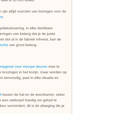
e deel is 35 mm breed.
zijn altijd voorzien van boringen voor de
lm
.
opdekuitvoering, in elke denkbare
eringen van belang dat je de juiste
t slot al in de fabriek infreest, kan de
rechts
van groot belang.
ntageset voor stompe deuren
mee te
de krozingen in het kozijn, maar worden op
 eenvoudig, past in elke situatie en
l
tussen de hal en de woonkamer, zeker
 is een valdorpel handig om geluid te
eur vermindert; dit is de afweging die je