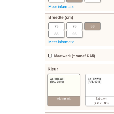
Meer informatie
Breedte (cm)
73
78
83
88
93
Meer informatie
Maatwerk (+ vanaf € 65)
Kleur
Alpine wit
Extra wit
(+ € 25.00)