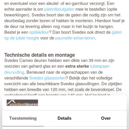
en eventueel voor een sleutel- of wc-garnituur verzorgt. Een
echte aanrader is om
patentboutgaten
mee te bestellen (optie
bewerkingen). Svedex boort dan de gaten die nodig zijn om het
deurbeslag zonder boren of hakken te monteren. Hierdoor hoef je
de deur na levering alleen nog maar in het kozijn te hangen.
Bestel je een
opdekdeur
? Dan boort Svedex ook direct de
gaten
op de juiste hoogte
voor de
paumelle-scharnieren
.
Technische details en montage
Svedex Cameo deuren hebben een dikte van 39 mm en zijn
voorzien van gehard glas en een
tubespaan
extra sterke
deurvulling
. Benieuwd naar de eigenschappen van de
verschillende
Svedex glassoorten
? Bekijk dan het volledige
overzicht van alle beschikbare Svedex glasvullingen. De zijstijlen
hebben een breedte van 120 mm, net zoals de bovendorpel. De
onderdorpel heeft een hoogte van 140 mm. Het krukgat is
geboord op 1050 mm, gemeten vanaf de onderzijde van de deur.
Het Svedex
is in totaal 42 mm breed en
VLG10-getrapt profiel
het vlakke deel is 35 mm breed.
Toestemming
Details
Over
Stompe Svedex deuren zijn altijd
armgeschaafd
. Opdekdeuren