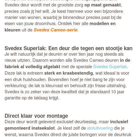
Svedex deur wordt met de grootste zorg
,
op maat gemaakt
precies zoals jij het wilt. Je kiest hiermee voor een bijzondere
manier van wonen, waarbij je binnendeur precies past bij de
eisen van jouw droomhuis. Ontdek hier alle
modellen en
uit de
.
kleuren
Svedex Cameo-serie
Svedex Superlak: Een deur die tegen een stootje kan
Je wilt natuurlijk dat je deuren er over tien jaar nog steeds als
nieuw uitzien. Daarom worden alle Svedex Cameo deuren
in de
met de speciale
Svedex Superlak
.
fabriek al volledig afgelakt
Deze lak is extreem
, wat ideaal is voor
sterk en krasbestendig
een druk huishouden. Bovendien hoef je niet bang te zijn voor
verkleuring; de lak is kleurvast en behoudt zijn frisse uitstraling.
Svedex is zo zeker van deze kwaliteit dat je standaard 10 jaar
garantie op de laklaag krijgt.
Direct klaar voor montage
Deze deur wordt geleverd exclusief deurbeslag, maar
inclusief
. Je kiest zelf de
slotuitvoering
die je
gemonteerd insteekslot
wenst, waarna Svedex direct de juiste boringen voor de deurkruk