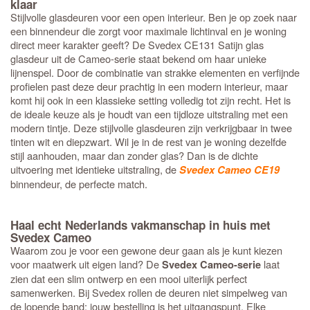
klaar
Stijlvolle glasdeuren voor een open interieur. Ben je op zoek naar
een binnendeur die zorgt voor maximale lichtinval en je woning
direct meer karakter geeft? De Svedex CE131 Satijn glas
glasdeur uit de Cameo-serie staat bekend om haar unieke
lijnenspel. Door de combinatie van strakke elementen en verfijnde
profielen past deze deur prachtig in een modern interieur, maar
komt hij ook in een klassieke setting volledig tot zijn recht. Het is
de ideale keuze als je houdt van een tijdloze uitstraling met een
modern tintje. Deze stijlvolle glasdeuren zijn verkrijgbaar in twee
tinten wit en diepzwart. Wil je in de rest van je woning dezelfde
stijl aanhouden, maar dan zonder glas? Dan is de dichte
uitvoering met identieke uitstraling, de
Svedex Cameo CE19
binnendeur, de perfecte match.
Haal echt Nederlands vakmanschap in huis met
Svedex Cameo
Waarom zou je voor een gewone deur gaan als je kunt kiezen
voor maatwerk uit eigen land? De
laat
Svedex Cameo-serie
zien dat een slim ontwerp en een mooi uiterlijk perfect
samenwerken. Bij Svedex rollen de deuren niet simpelweg van
de lopende band; jouw bestelling is het uitgangspunt. Elke