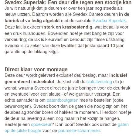
Svedex Superlak: Een deur die tegen een stootje kan
Je wilt natuurlijk dat je deuren er over tien jaar nog steeds als
nieuw uitzien. Daarom worden alle Svedex Cameo deuren
in de
met de speciale
Svedex Superlak
.
fabriek al volledig afgelakt
Deze lak is extreem
, wat ideaal is voor
sterk en krasbestendig
een druk huishouden. Bovendien hoef je niet bang te zijn voor
verkleuring; de lak is kleurvast en behoudt zijn frisse uitstraling.
Svedex is zo zeker van deze kwaliteit dat je standaard 10 jaar
garantie op de laklaag krijgt.
Direct klaar voor montage
Deze deur wordt geleverd exclusief deurbeslag, maar
inclusief
. Je kiest zelf de
slotuitvoering
die je
gemonteerd insteekslot
wenst, waarna Svedex direct de juiste boringen voor de deurkruk
en eventueel voor een sleutel- of wc-garnituur verzorgt. Een
echte aanrader is om
patentboutgaten
mee te bestellen (optie
bewerkingen). Svedex boort dan de gaten die nodig zijn om het
deurbeslag zonder boren of hakken te monteren. Hierdoor hoef je
de deur na levering alleen nog maar in het kozijn te hangen.
Bestel je een
opdekdeur
? Dan boort Svedex ook direct de
gaten
op de juiste hoogte
voor de
paumelle-scharnieren
.