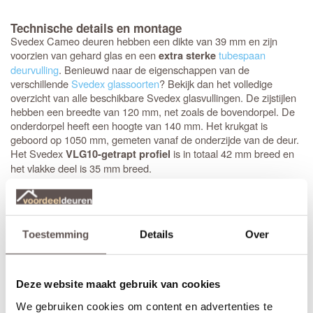
Technische details en montage
Svedex Cameo deuren hebben een dikte van 39 mm en zijn
voorzien van gehard glas en een
tubespaan
extra sterke
deurvulling
. Benieuwd naar de eigenschappen van de
verschillende
Svedex glassoorten
? Bekijk dan het volledige
overzicht van alle beschikbare Svedex glasvullingen. De zijstijlen
hebben een breedte van 120 mm, net zoals de bovendorpel. De
onderdorpel heeft een hoogte van 140 mm. Het krukgat is
geboord op 1050 mm, gemeten vanaf de onderzijde van de deur.
Het Svedex
is in totaal 42 mm breed en
VLG10-getrapt profiel
het vlakke deel is 35 mm breed.
Stompe Svedex deuren zijn altijd
armgeschaafd
. Opdekdeuren
zijn altijd voorzien van boringen voor de scharnieren op
standaardhoogte. Bekijk de
Svedex montagefilm
.
Toestemming
Details
Over
Elk model
Svedex-deur
is leverbaar in zowel een stompe als
opdekuitvoering, in elke denkbare standaardmaat of afwijkende
afmeting. Het is voor beide uitvoeringen van belang dat je de
Deze website maakt gebruik van cookies
juiste draairichting doorgeeft tijdens het bestellen. Doordat
We gebruiken cookies om content en advertenties te
Svedex het slot al in de fabriek infreest, kan de deur niet