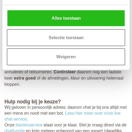
ook voor andere merken kiezen. Heb je een voorkeur voor een
strakke look met minirozetten in plaats van een standaard rond of
vierkant rozet? Dan bereiden we dit graag direct voor je voor.
Alles toestaan
Houd er wel rekening mee dat deze specifieke fabrieksboring
alleen mogelijk is bij aankoop van origineel
Svedex deurbeslag
met minirozet.
Selectie toestaan
Controleer je bestelling zorgvuldig
Jouw nieuwe Svedex deuren worden als een persoonlijk pakket
Weigeren
speciaal voor jou samengesteld. Omdat het om dit specifieke
maatwerk gaat, is het niet mogelijk om de deuren te ruilen,
annuleren of retourneren.
daarom nog een laatste
Controleer
keer
of de afmetingen, kleur en uitvoering helemaal
extra goed
kloppen.
Hulp nodig bij je keuze?
Wij geloven in persoonlijk advies; daarom chat je bij ons altijd met
een mens en nooit met een bot.
Lees hier meer over onze live
chat service
.
Onze
klantenservice
staat voor je klaar. Stel je vraag direct via de
chatfunctie
en krijg meteen antwoord van een expert (dagelijks