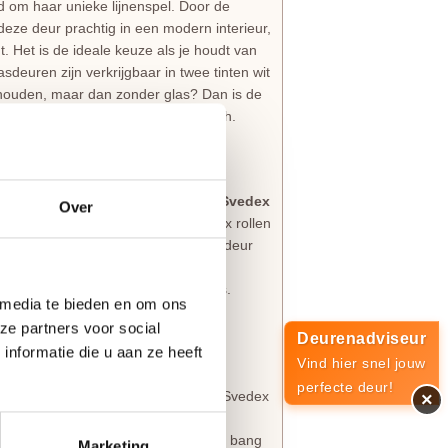
 om haar unieke lijnenspel. Door de
deze deur prachtig in een modern interieur,
ht. Het is de ideale keuze als je houdt van
lasdeuren zijn verkrijgbaar in twee tinten wit
aanhouden, maar dan zonder glas? Dan is de
 CE05
binnendeur, de perfecte match.
vedex Cameo
 voor maatwerk uit eigen land? De
Svedex
Over
lijk perfect samenwerken. Bij Svedex rollen
g is het uitgangspunt. Elke Svedex deur
jij het wilt. Je kiest hiermee voor een
ast bij de eisen van jouw droomhuis.
 media te bieden en om ons
serie
.
ze partners voor social
Deurenadviseur
nformatie die u aan ze heeft
Vind hier snel jouw
an
perfecte deur!
als nieuw uitzien. Daarom worden alle Svedex
×
ciale
Svedex Superlak
. Deze lak is
k huishouden. Bovendien hoef je niet bang
Marketing