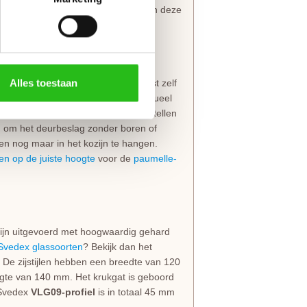
sse uitstraling. Svedex is zo zeker van deze
Alles toestaan
ief gemonteerd insteekslot
. Je kiest zelf
 boringen voor de deurkruk en eventueel
er is om
patentboutgaten
mee te bestellen
jn om het deurbeslag zonder boren of
en nog maar in het kozijn te hangen.
en op de juiste hoogte
voor de
paumelle-
jn uitgevoerd met hoogwaardig gehard
Svedex glassoorten
? Bekijk dan het
. De zijstijlen hebben een breedte van 120
gte van 140 mm. Het krukgat is geboord
 Svedex
VLG09-profiel
is in totaal 45 mm