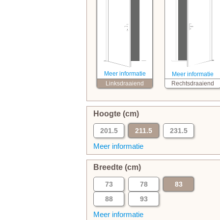
Meer informatie
Meer informatie
Linksdraaiend
Rechtsdraaiend
Hoogte (cm)
201.5
211.5
231.5
Meer informatie
Breedte (cm)
73
78
83
88
93
Meer informatie