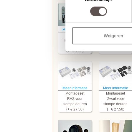
Meer informatie
Meer informatie
Svedex
Stompe deur
Weigeren
Tochtvaldorpel
Armschaven
(+ € 67.50)
Meer informatie
Meer informatie
Montageset
Montageset
RVS voor
Zwart voor
stompe deuren
stompe deuren
(+ € 27.50)
(+ € 27.50)