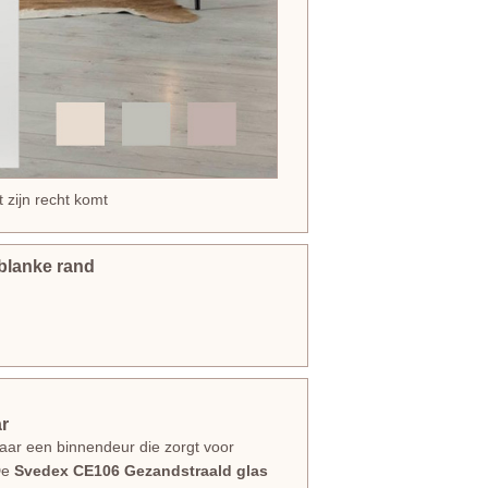
 zijn recht komt
blanke rand
ar
 naar een binnendeur die zorgt voor
 De
Svedex CE106 Gezandstraald glas