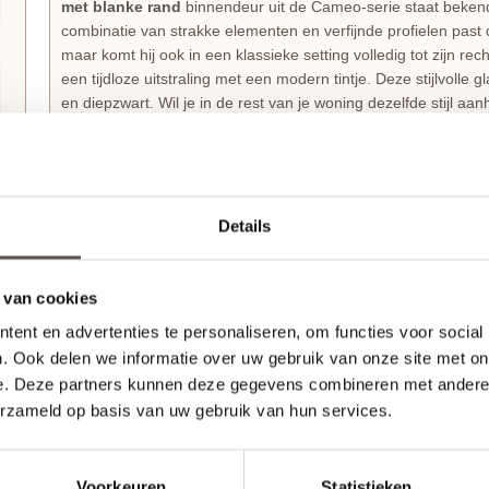
met blanke rand
binnendeur uit de Cameo-serie staat bekend
combinatie van strakke elementen en verfijnde profielen past 
maar komt hij ook in een klassieke setting volledig tot zijn rec
een tijdloze uitstraling met een modern tintje. Deze stijlvolle g
en diepzwart. Wil je in de rest van je woning dezelfde stijl 
dichte uitvoering met identieke uitstraling, de
Svedex Cameo
Haal echt Nederlands vakmanschap in huis met S
Waarom zou je voor een gewone deur gaan als je kunt kiezen
Details
Cameo-serie
laat zien dat een slim ontwerp en een mooi uiter
de deuren niet simpelweg van de lopende band; jouw bestellin
wordt met de grootste zorg
op maat gemaakt
, precies zoals 
 van cookies
bijzondere manier van wonen, waarbij je binnendeur precies p
ent en advertenties te personaliseren, om functies voor social
Ontdek hier alle
modellen en kleuren
uit de
Svedex Cameo-
. Ook delen we informatie over uw gebruik van onze site met on
e. Deze partners kunnen deze gegevens combineren met andere i
Svedex Superlak: Een deur die tegen een stootje k
erzameld op basis van uw gebruik van hun services.
Je wilt natuurlijk dat je deuren er over tien jaar nog steeds 
Cameo deuren
in de fabriek al volledig afgelakt
met de spe
extreem
sterk en krasbestendig
, wat ideaal is voor een dru
Voorkeuren
Statistieken