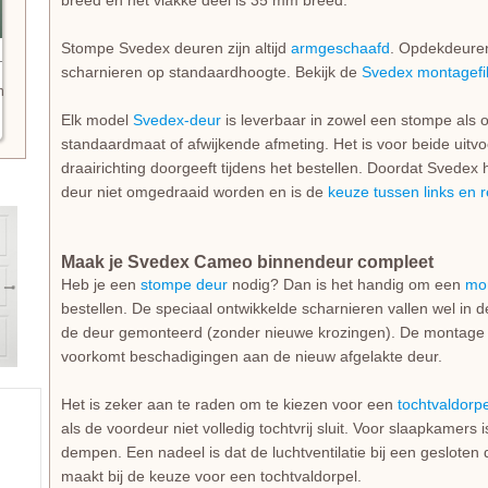
breed en het vlakke deel is 35 mm breed.
Stompe Svedex deuren zijn altijd
armgeschaafd
. Opdekdeuren 
scharnieren op standaardhoogte. Bekijk de
Svedex montagefi
n
Elk model
Svedex-deur
is leverbaar in zowel een stompe als 
standaardmaat of afwijkende afmeting. Het is voor beide uitvo
draairichting doorgeeft tijdens het bestellen. Doordat Svedex he
deur niet omgedraaid worden en is de
keuze tussen links en 
Maak je Svedex Cameo binnendeur compleet
Heb je een
stompe deur
nodig? Dan is het handig om een
mo
bestellen. De speciaal ontwikkelde scharnieren vallen wel in 
de deur gemonteerd (zonder nieuwe krozingen). De montage is
voorkomt beschadigingen aan de nieuw afgelakte deur.
Het is zeker aan te raden om te kiezen voor een
tochtvaldorpe
als de voordeur niet volledig tochtvrij sluit. Voor slaapkamers
dempen. Een nadeel is dat de luchtventilatie bij een gesloten d
maakt bij de keuze voor een tochtvaldorpel.