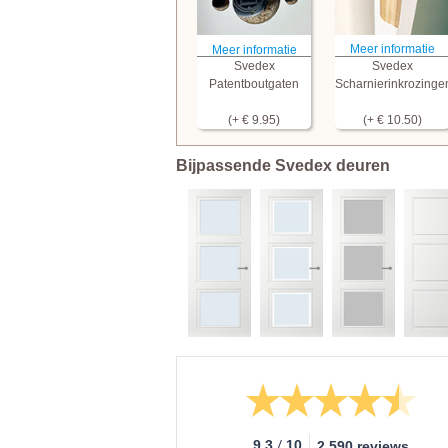
Meer informatie
Meer informatie
Svedex
Svedex
Patentboutgaten
Scharnierinkrozinge
(+ € 9.95)
(+ € 10.50)
Bijpassende Svedex deuren
/
9.3
10
2.590 reviews