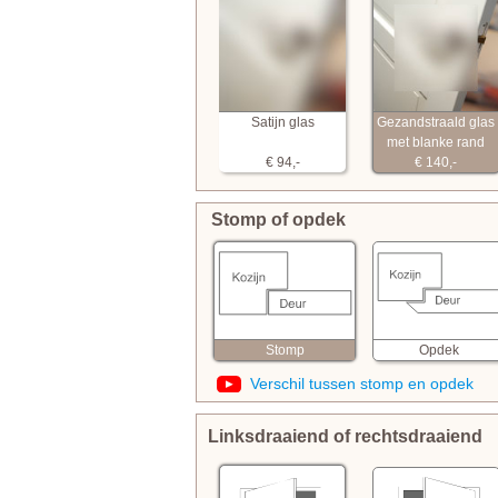
Satijn glas
Gezandstraald glas
met blanke rand
€ 94,-
€ 140,-
Stomp of opdek
Opdek
Stomp
Verschil tussen stomp en opdek
Linksdraaiend of rechtsdraaiend