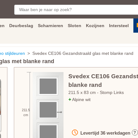
en
Deurbeslag
Scharnieren
Sloten
Kozijnen
Intersteel
ngen
Inmeet
en
montage
service
Bezorging
tot achter de voorde
 stijldeuren
> Svedex CE106 Gezandstraald glas met blanke rand
las met blanke rand
Svedex CE106 Gezandstr
blanke rand
211.5
x
83
cm
- Stomp Links
+
Alpine wit
211.5
cm
?
Levertijd
36
werkdagen