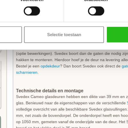
te zijn voor verkleuring; de lak is kleurvast en behoudt zijn fri
kwaliteit dat je standaard 10 jaar garantie op de laklaag krijgt.
Direct klaar voor montage
Selectie toestaan
Deze deur wordt geleverd exclusief deurbeslag, maar
inclus
de
slotuitvoering
die je wenst, waarna Svedex direct de juiste
voor een sleutel- of wc-garnituur verzorgt. Een echte aanrad
(optie bewerkingen). Svedex boort dan de gaten die nodig zi
hakken te monteren. Hierdoor hoef je de deur na levering alle
Bestel je een
opdekdeur
? Dan boort Svedex ook direct de
gat
scharnieren
.
Technische details en montage
Svedex Cameo glasdeuren hebben een dikte van 39 mm en zi
glas. Benieuwd naar de eigenschappen van de verschillende
volledige overzicht van alle beschikbare Svedex glasvullingen
mm, net zoals de bovendorpel. De onderdorpel heeft een hoo
op 1050 mm, gemeten vanaf de onderzijde van de deur. Het