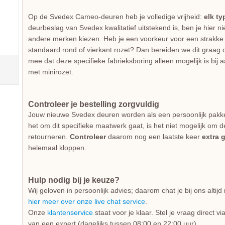
Op de Svedex Cameo-deuren heb je volledige vrijheid:
elk ty
deurbeslag van Svedex kwalitatief uitstekend is, ben je hier 
andere merken kiezen. Heb je een voorkeur voor een strakke 
standaard rond of vierkant rozet? Dan bereiden we dit graag d
mee dat deze specifieke fabrieksboring alleen mogelijk is bij
met minirozet.
Controleer je bestelling zorgvuldig
Jouw nieuwe Svedex deuren worden als een persoonlijk pakk
het om dit specifieke maatwerk gaat, is het niet mogelijk om d
retourneren.
Controleer
daarom nog een laatste keer
extra 
helemaal kloppen.
Hulp nodig bij je keuze?
Wij geloven in persoonlijk advies; daarom chat je bij ons alti
hier meer over onze live chat service
.
Onze
klantenservice
staat voor je klaar. Stel je vraag direct v
van een expert (dagelijks tussen 08:00 en 22:00 uur).