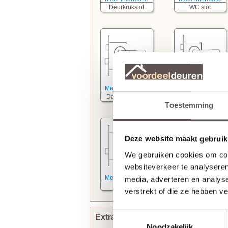
Deurkrukslot
WC slot
Meer informatie
Meer informatie
Dag- nachtslot
Cilinderslot
Toestemming
Deze website maakt gebruik
We gebruiken cookies om cont
websiteverkeer te analyseren
Meer informatie
media, adverteren en analys
Kastslot
verstrekt of die ze hebben v
Toestemmingsselectie
Extra bewerkingen toevoegen
Noodzakelijk