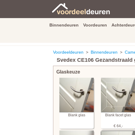
Binnendeuren
Voordeuren
Achterdeur
9.3
/
10
van
2590
beoordeli
Voordeeldeuren
>
Binnendeuren
>
Cameo
Svedex CE106 Gezandstraald g
Glaskeuze
Blank glas
Blank facet glas
€ 64,-