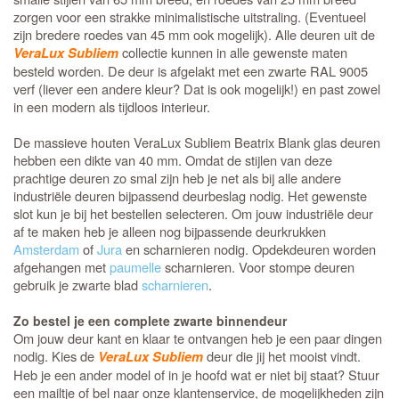
zorgen voor een strakke minimalistische uitstraling. (Eventueel
zijn bredere roedes van 45 mm ook mogelijk). Alle deuren uit de
collectie kunnen in alle gewenste maten
VeraLux Subliem
besteld worden. De deur is afgelakt met een zwarte RAL 9005
verf (liever een andere kleur? Dat is ook mogelijk!) en past zowel
in een modern als tijdloos interieur.
De massieve houten VeraLux Subliem Beatrix Blank glas deuren
hebben een dikte van 40 mm. Omdat de stijlen van deze
prachtige deuren zo smal zijn heb je net als bij alle andere
industriële deuren bijpassend deurbeslag nodig. Het gewenste
slot kun je bij het bestellen selecteren. Om jouw industriële deur
af te maken heb je alleen nog bijpassende deurkrukken
Amsterdam
of
Jura
en scharnieren nodig. Opdekdeuren worden
afgehangen met
paumelle
scharnieren. Voor stompe deuren
gebruik je zwarte blad
scharnieren
.
Zo bestel je een complete zwarte binnendeur
Om jouw deur kant en klaar te ontvangen heb je een paar dingen
nodig. Kies de
deur die jij het mooist vindt.
VeraLux Subliem
Heb je een ander model of in je hoofd wat er niet bij staat? Stuur
een mailtje of bel naar onze klantenservice, de mogelijkheden zijn