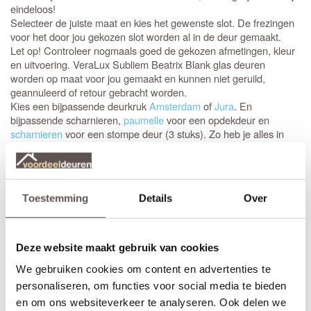
eindeloos!
Selecteer de juiste maat en kies het gewenste slot. De frezingen
voor het door jou gekozen slot worden al in de deur gemaakt.
Let op! Controleer nogmaals goed de gekozen afmetingen, kleur
en uitvoering. VeraLux Subliem Beatrix Blank glas deuren
worden op maat voor jou gemaakt en kunnen niet geruild,
geannuleerd of retour gebracht worden.
Kies een bijpassende deurkruk
Amsterdam
of
Jura
. En
bijpassende scharnieren,
paumelle
voor een opdekdeur en
scharnieren
voor een stompe deur (3 stuks). Zo heb je alles in
huis om zonder problemen jouw nieuwe deur eenvoudig en snel
af te hangen.
Ben je toch niet helemaal zeker van de maat of wil je compleet
Toestemming
Details
Over
ontzorgt worden, kies dan voor de All Inclusive service. De
monteur komt bij jou langs om de deur in te meten en ook te
monteren. Informeer naar de mogelijkheden!
Deze website maakt gebruik van cookies
Maak de look compleet met een bijpassende dichte deur voor
We gebruiken cookies om content en advertenties te
bijvoorbeeld het toilet of trapkast. De bijpassende dichte deur is
de
.
Stompe
binnendeuren uit de VeraLux Subliem serie
personaliseren, om functies voor social media te bieden
Mabel
worden armgeschaafd, daarom is het belangrijk om ook bij
en om ons websiteverkeer te analyseren. Ook delen we