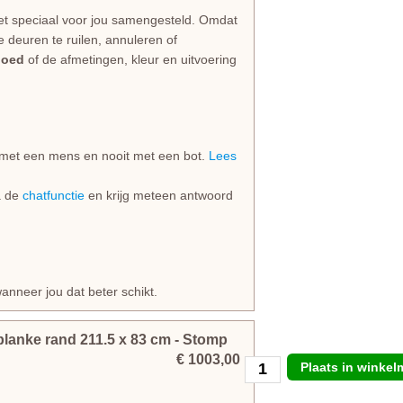
et speciaal voor jou samengesteld. Omdat
e deuren te ruilen, annuleren of
goed
of de afmetingen, kleur en uitvoering
jd met een mens en nooit met een bot.
Lees
ia de
chatfunctie
en krijg meteen antwoord
anneer jou dat beter schikt.
blanke rand
211.5
x
83
cm
- Stomp
€ 1003,00
Plaats in winke