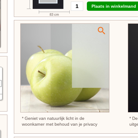
Plaats in winkelmand
83 cm
* Geniet van natuurlijk licht in de
* D
woonkamer met behoud van je privacy
uitg