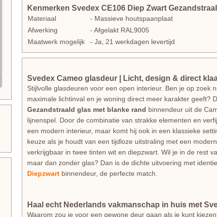
Kenmerken Svedex CE106 Diep Zwart Gezandstraald
Materiaal
- Massieve houtspaanplaat
Afwerking
- Afgelakt RAL9005
Maatwerk mogelijk
- Ja, 21 werkdagen levertijd
Svedex Cameo glasdeur | Licht, design & direct kla
Stijlvolle glasdeuren voor een open interieur. Ben je op zoek
maximale lichtinval en je woning direct meer karakter geeft?
Gezandstraald glas met blanke rand
binnendeur uit de Cam
lijnenspel. Door de combinatie van strakke elementen en verfi
een modern interieur, maar komt hij ook in een klassieke setting
keuze als je houdt van een tijdloze uitstraling met een modern t
verkrijgbaar in twee tinten wit en diepzwart. Wil je in de rest 
maar dan zonder glas? Dan is de dichte uitvoering met identie
Diepzwart
binnendeur, de perfecte match.
Haal echt Nederlands vakmanschap in huis met S
Waarom zou je voor een gewone deur gaan als je kunt kiezen