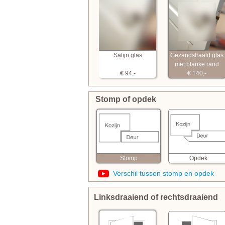
Satijn glas
Gezandstraald glas
met blanke rand
€ 94,-
€ 140,-
Stomp of opdek
Opdek
Stomp
Verschil tussen stomp en opdek
Linksdraaiend of rechtsdraaiend