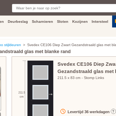
en
Deurbeslag
Scharnieren
Sloten
Kozijnen
Intersteel
ngen
Inmeet
en
montage
service
Bezorging
tot achter de voorde
 stijldeuren
> Svedex CE106 Diep Zwart Gezandstraald glas met bl
ndstraald glas met blanke rand
Svedex CE106 Diep Zwa
Gezandstraald glas met 
211.5
x
83
cm
- Stomp Links
211.5
cm
?
Levertijd
36
werkdagen