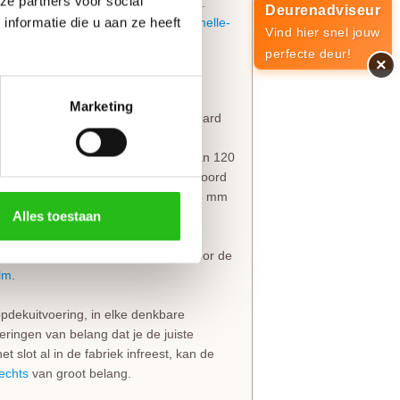
ze partners voor social
en nog maar in het kozijn te hangen.
Deurenadviseur
nformatie die u aan ze heeft
en op de juiste hoogte
voor de
paumelle-
Vind hier snel jouw
perfecte deur!
×
Marketing
jn uitgevoerd met hoogwaardig gehard
Svedex glassoorten
? Bekijk dan het
. De zijstijlen hebben een breedte van 120
gte van 140 mm. Het krukgat is geboord
 Svedex
VLG09-profiel
is in totaal 45 mm
Alles toestaan
zijn altijd voorzien van boringen voor de
lm
.
opdekuitvoering, in elke denkbare
eringen van belang dat je de juiste
t slot al in de fabriek infreest, kan de
rechts
van groot belang.