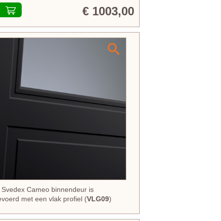
€ 1003,00
e Svedex Cameo binnendeur is
evoerd met een vlak profiel (
VLG09
)