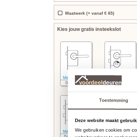
Maatwerk (+ vanaf € 65)
Kies jouw gratis insteekslot
Meer informatie
Meer informatie
Deurkrukslot
WC slot
Toestemming
Deze website maakt gebruik
We gebruiken cookies om cont
Meer informatie
Meer informatie
Dag- nachtslot
Cilinderslot