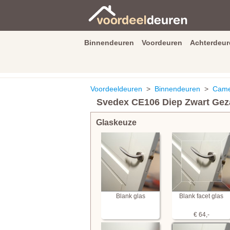
Binnendeuren
Voordeuren
Achterdeur
9.3
/
10
van
2590
beoordeli
Voordeeldeuren
>
Binnendeuren
>
Cameo
Svedex CE106 Diep Zwart Geza
Glaskeuze
Blank glas
Blank facet glas
€ 64,-