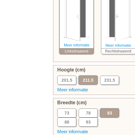
Meer informatie
Meer informatie
Linksdraaiend
Rechtsdraaiend
Hoogte (cm)
201.5
211.5
231.5
Meer informatie
Breedte (cm)
73
78
83
88
93
Meer informatie