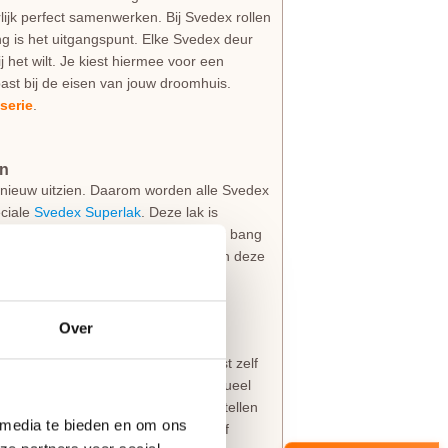
lijk perfect samenwerken. Bij Svedex rollen
g is het uitgangspunt. Elke Svedex deur
jij het wilt. Je kiest hiermee voor een
ast bij de eisen van jouw droomhuis.
serie
.
an
als nieuw uitzien. Daarom worden alle Svedex
ciale
Svedex Superlak
. Deze lak is
k huishouden. Bovendien hoef je niet bang
sse uitstraling. Svedex is zo zeker van deze
Over
ief gemonteerd insteekslot
. Je kiest zelf
 boringen voor de deurkruk en eventueel
er is om
patentboutgaten
mee te bestellen
 media te bieden en om ons
jn om het deurbeslag zonder boren of