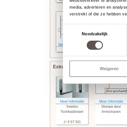
websiteverkeer te analyseren
media, adverteren en analys
verstrekt of die ze hebben v
Toestemmingsselectie
Noodzakelijk
Meer informatie
Kastslot
Extra bewerkingen toevoegen
Weigeren
Meer informatie
Meer informatie
Svedex
Stompe deur
Tochtvaldorpel
Armschaven
(+ € 67.50)