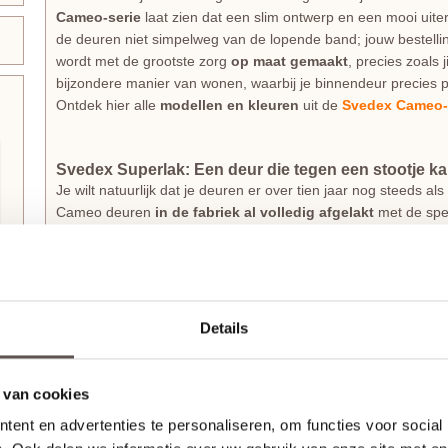
Cameo-serie
laat zien dat een slim ontwerp en een mooi uiter
de deuren niet simpelweg van de lopende band; jouw bestellin
wordt met de grootste zorg
op maat gemaakt
, precies zoals 
bijzondere manier van wonen, waarbij je binnendeur precies p
Ontdek hier alle
modellen en kleuren
uit de
Svedex Cameo-
Svedex Superlak: Een deur die tegen een stootje k
Je wilt natuurlijk dat je deuren er over tien jaar nog steeds 
Cameo deuren
in de fabriek al volledig afgelakt
met de spe
extreem
sterk en krasbestendig
, wat ideaal is voor een dru
te zijn voor verkleuring; de lak is kleurvast en behoudt zijn fri
kwaliteit dat je standaard 10 jaar garantie op de laklaag krijgt.
Details
Direct klaar voor montage
Deze deur wordt geleverd exclusief deurbeslag, maar
inclus
de
slotuitvoering
die je wenst, waarna Svedex direct de juiste
 van cookies
voor een sleutel- of wc-garnituur verzorgt. Een echte aanrad
ent en advertenties te personaliseren, om functies voor social
(optie bewerkingen). Svedex boort dan de gaten die nodig zi