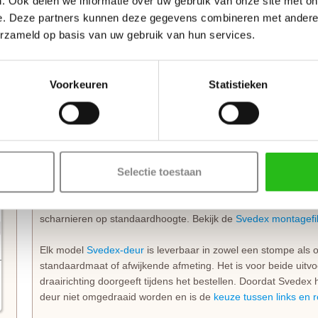
. Ook delen we informatie over uw gebruik van onze site met on
hakken te monteren. Hierdoor hoef je de deur na levering alle
e. Deze partners kunnen deze gegevens combineren met andere i
Bestel je een
opdekdeur
? Dan boort Svedex ook direct de
gat
scharnieren
.
erzameld op basis van uw gebruik van hun services.
Technische details en montage
Voorkeuren
Statistieken
Svedex Cameo glasdeuren hebben een dikte van 39 mm en zi
glas. Benieuwd naar de eigenschappen van de verschillende
volledige overzicht van alle beschikbare Svedex glasvullingen
mm, net zoals de bovendorpel. De onderdorpel heeft een hoo
op 1050 mm, gemeten vanaf de onderzijde van de deur. Het
Selectie toestaan
breed en het vlakke deel is 35 mm breed.
Stompe Svedex deuren zijn altijd
armgeschaafd
. Opdekdeuren 
scharnieren op standaardhoogte. Bekijk de
Svedex montagefi
Elk model
Svedex-deur
is leverbaar in zowel een stompe als 
standaardmaat of afwijkende afmeting. Het is voor beide uitvo
draairichting doorgeeft tijdens het bestellen. Doordat Svedex he
deur niet omgedraaid worden en is de
keuze tussen links en 