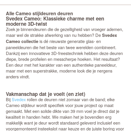
Alle Cameo stijldeuren deuren
Svedex Cameo: Klassieke charme met een
moderne 3D-twist
Zoek je binnendeuren die de gezelligheid van vroeger ademen,
maar wel de strakke afwerking van nu hebben? De
Svedex
is dé nieuwste generatie glas- en
Cameo collectie
paneeldeuren die het beste van twee werelden combineert.
Dankzij een innovatieve 3D-freestechniek hebben deze deuren
diepe, brede profielen en messcherpe hoeken. Het resultaat?
Een deur met het karakter van een authentieke paneeldeur,
maar met een superstrakke, moderne look die je nergens
anders vindt.
Vakmanschap dat je voelt (en ziet)
Bij
Svedex
rollen de deuren niet zomaar van de band; elke
Cameo stijldeur wordt specifiek voor jouw project op maat
gemaakt. Met een solide dikte van 39 mm voel je direct dat je
kwaliteit in handen hebt. We maken het je bovendien erg
makkelijk want je deur wordt standaard geleverd inclusief een
voorgemonteerd insteekslot naar keuze en de juiste boring voor