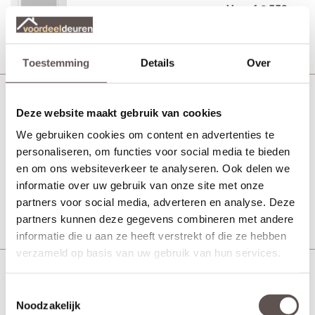
Vanaf € 553,-
21 werkdagen
Bekijk
Toestemming
Details
Over
Svedex CE104 Gezandstraald
Deze website maakt gebruik van cookies
glas blanke rand
We gebruiken cookies om content en advertenties te
MDF afgelakt wit
personaliseren, om functies voor social media te bieden
en om ons websiteverkeer te analyseren. Ook delen we
Vanaf € 553,-
21 werkdagen
informatie over uw gebruik van onze site met onze
partners voor social media, adverteren en analyse. Deze
Bekijk
partners kunnen deze gegevens combineren met andere
informatie die u aan ze heeft verstrekt of die ze hebben
verzameld op basis van uw gebruik van hun services.
Svedex CE104 Blank facetglas
Toestemmingsselectie
MDF afgelakt wit
Noodzakelijk