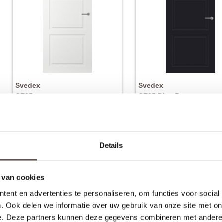
Svedex
Svedex
CE05
CE05 Diep Zwart
MDF afgelakt wit
MDF afgelakt zwart
€ 493,-
€ 
Nu vanaf
Nu vanaf
Details
 van cookies
ent en advertenties te personaliseren, om functies voor social
. Ook delen we informatie over uw gebruik van onze site met on
e. Deze partners kunnen deze gegevens combineren met andere i