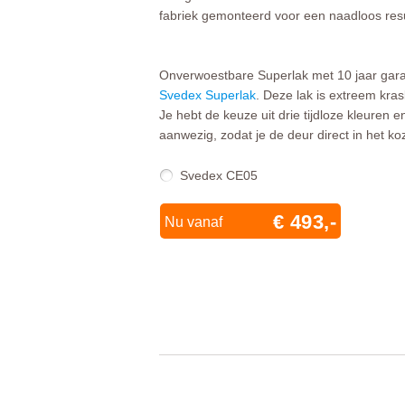
fabriek gemonteerd voor een naadloos resu
Onverwoestbare Superlak met 10 jaar garan
Svedex Superlak
. Deze lak is extreem kra
Je hebt de keuze uit drie tijdloze kleuren 
aanwezig, zodat je de deur direct in het koz
Svedex CE05
€ 493,-
Nu vanaf