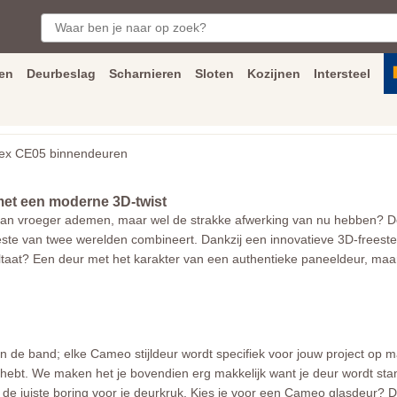
en
Deurbeslag
Scharnieren
Sloten
Kozijnen
Intersteel
ngen
Inmeet
en
montage
service
Bezorging
tot achter de voorde
x CE05 binnendeuren
et een moderne 3D-twist
 van vroeger ademen, maar wel de strakke afwerking van nu hebben? 
este van twee werelden combineert. Dankzij een innovatieve 3D-frees
ltaat? Een deur met het karakter van een authentieke paneeldeur, maa
n de band; elke Cameo stijldeur wordt specifiek voor jouw project op 
en hebt. We maken het je bovendien erg makkelijk want je deur wordt sta
e juiste boring voor je deurkruk. Kies je voor een Cameo glasdeur? Dan