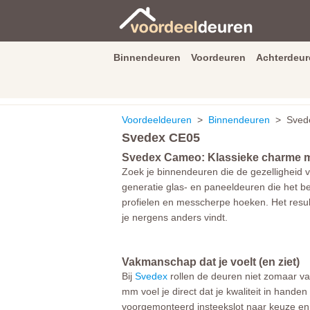
Binnendeuren
Voordeuren
Achterdeur
9.3
/
10
van
2590
beoordeli
Voordeeldeuren
>
Binnendeuren
> Svede
Svedex CE05
Svedex Cameo: Klassieke charme m
Zoek je binnendeuren die de gezelligheid
generatie glas- en paneeldeuren die het b
profielen en messcherpe hoeken. Het resu
je nergens anders vindt.
Vakmanschap dat je voelt (en ziet)
Bij
Svedex
rollen de deuren niet zomaar va
mm voel je direct dat je kwaliteit in hand
voorgemonteerd insteekslot naar keuze en d