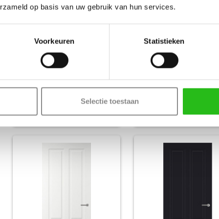
erzameld op basis van uw gebruik van hun services.
Voorkeuren
Statistieken
Svedex
Svedex
CE07
CE07 Diep Zwart
MDF afgelakt wit
MDF afgelakt zwart
Selectie toestaan
€ 493,-
€ 
Nu vanaf
Nu vanaf