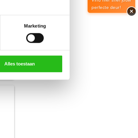
Vind hier snel jouw
perfecte deur!
×
Marketing
Alles toestaan
701,-