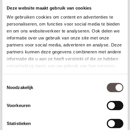
Deze website maakt gebruik van cookies
We gebruiken cookies om content en advertenties te
Deurkruk Bastian op
Deurkruk Bastian op
personaliseren, om functies voor social media te bieden
schild 245x45 mm
schild 245x45 mm
profielcilindergat 55
WC63/8 mm mat zwart
en om ons websiteverkeer te analyseren. Ook delen we
mm mat zwart
informatie over uw gebruik van onze site met onze
€ 42,75
€ 46,50
partners voor social media, adverteren en analyse. Deze
partners kunnen deze gegevens combineren met andere
Meer info
Meer info
informatie die u aan ze heeft verstrekt of die ze hebben
verzameld op basis van uw gebruik van hun services.
Garantie en onderhoud
Toestemmingsselectie
Deurbeslag is in een grote variëteit te verkrijgen en is door
Noodzakelijk
gebruik aan slijtage onderhevig. Het is daarom goed om stil
te staan bij de specifieke eigenschappen van het materiaal
en de oppervlakte behandelingen. Hier lees je hoe je het
Voorkeuren
product het beste kunt onderhouden.
Gebruik en onderhoud tips!
Statistieken
Regelmatig onderhoud verlengt de levensduur van het