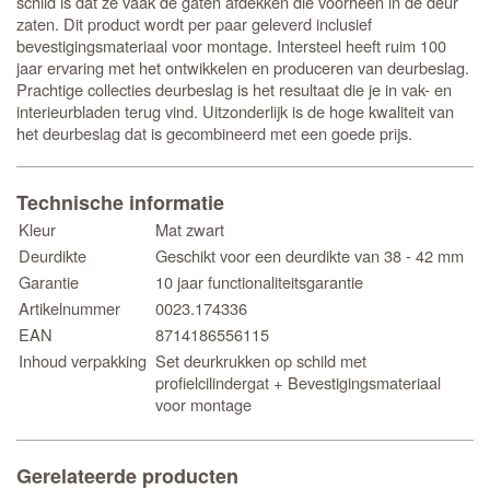
schild is dat ze vaak de gaten afdekken die voorheen in de deur
zaten. Dit product wordt per paar geleverd inclusief
bevestigingsmateriaal voor montage. Intersteel heeft ruim 100
jaar ervaring met het ontwikkelen en produceren van deurbeslag.
Prachtige collecties deurbeslag is het resultaat die je in vak- en
interieurbladen terug vind. Uitzonderlijk is de hoge kwaliteit van
het deurbeslag dat is gecombineerd met een goede prijs.
Technische informatie
Kleur
Mat zwart
Deurdikte
Geschikt voor een deurdikte van 38 - 42 mm
Garantie
10 jaar functionaliteitsgarantie
Artikelnummer
0023.174336
EAN
8714186556115
Inhoud verpakking
Set deurkrukken op schild met
profielcilindergat + Bevestigingsmateriaal
voor montage
Gerelateerde producten