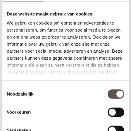
Deze website maakt gebruik van cookies
We gebruiken cookies om content en advertenties te
personaliseren, om functies voor social media te bieden
Deurkruk Bau-Stil op
Deurkruk Bau-Stil op
schild 245x45 mm
schild 245x45 mm
en om ons websiteverkeer te analyseren. Ook delen we
WC63/8 mm mat zwart
profielcilindergat 72
informatie over uw gebruik van onze site met onze
mm mat zwart
partners voor social media, adverteren en analyse. Deze
€ 51,15
€ 46,50
partners kunnen deze gegevens combineren met andere
Meer info
Meer info
informatie die u aan ze heeft verstrekt of die ze hebben
verzameld op basis van uw gebruik van hun services.
Toestemmingsselectie
Garantie en onderhoud
Noodzakelijk
Deurbeslag is in een grote variëteit te verkrijgen en is door
gebruik aan slijtage onderhevig. Het is daarom goed om stil
te staan bij de specifieke eigenschappen van het materiaal
Voorkeuren
en de oppervlakte behandelingen. Hier lees je hoe je het
product het beste kunt onderhouden.
Statistieken