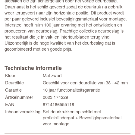
afdekken die zijn achtergelaten door het vorige deurbeslag.
Daarnaast is het schild geveerd zodat de deurkruk na gebruik
weer terugveert naar zijn horizontale positie. Dit product wordt
per paar geleverd inclusief bevestigingsmateriaal voor montage.
Intersteel heeft ruim 100 jaar ervaring met het ontwikkelen en
produceren van deurbeslag. Prachtige collecties deurbeslag is
het resultaat die je in vak- en interieurbladen terug vind.
Uitzonderlijk is de hoge kwaliteit van het deurbeslag dat is
gecombineerd met een goede prijs.
Technische informatie
Kleur
Mat zwart
Deurdikte
Geschikt voor een deurdikte van 38 - 42 mm
Garantie
10 jaar functionaliteitsgarantie
Artikelnummer
0023.174229
EAN
8714186555118
Inhoud verpakking
Set deurkrukken op schild met
profielcilindergat + Bevestigingsmateriaal
voor montage