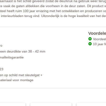
rnaast is het schild geveerd zodat de deurkruk na gebruik weer terugve
ze vaak de gaten afdekken die voorheen in de deur zaten. Dit product w
teel heeft ruim 100 jaar ervaring met het ontwikkelen en produceren va
en interieurbladen terug vind. Uitzonderlijk is de hoge kwaliteit van het
Voordele
Voordeel
10 jaar f
ro
 een deurdikte van 38 - 42 mm
naliteitsgarantie
23
n op schild met sleutelgat +
ateriaal voor montage