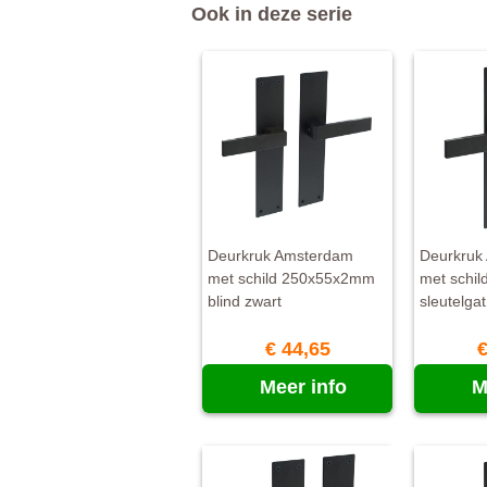
Ook in deze serie
Deurkruk Amsterdam
Deurkruk
met schild 250x55x2mm
met schi
blind zwart
sleutelga
€ 44,65
€
Meer info
M