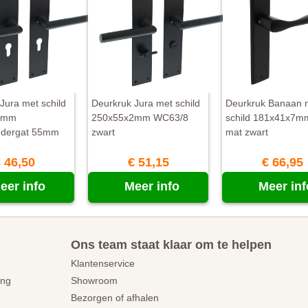
Jura met schild
Deurkruk Jura met schild
Deurkruk Banaan 
2mm
250x55x2mm WC63/8
schild 181x41x7mm
lindergat 55mm
zwart
mat zwart
 46,50
€ 51,15
€ 66,95
eer info
Meer info
Meer inf
Ons team staat klaar om te helpen
Klantenservice
ing
Showroom
Bezorgen of afhalen