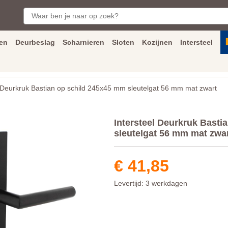
en
Deurbeslag
Scharnieren
Sloten
Kozijnen
Intersteel
ngen
Inmeet
en
montage
service
Bezorging
tot achter de voorde
Deurkruk Bastian op schild 245x45 mm sleutelgat 56 mm mat zwart
Intersteel Deurkruk Basti
sleutelgat 56 mm mat zwa
€ 41,85
Levertijd: 3 werkdagen