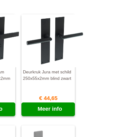
am
Deurkruk Jura met schild
5x2mm
250x55x2mm blind zwart
€ 44,65
o
Meer info