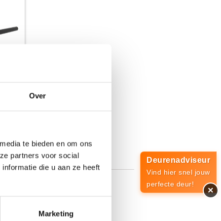
op
Over
 72 mm
 media te bieden en om ons
o
ze partners voor social
Deurenadviseur
nformatie die u aan ze heeft
Vind hier snel jouw
perfecte deur!
×
stil te staan bij de specifieke
nt onderhouden.
Marketing