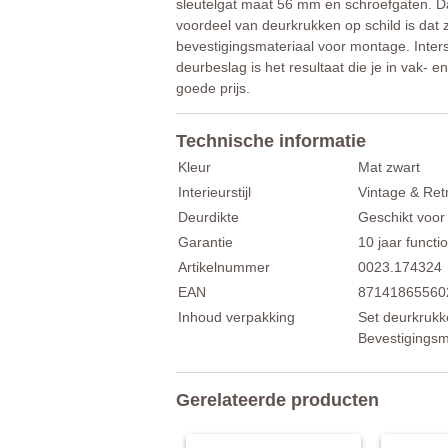
sleutelgat maat 56 mm en schroefgaten. Daa
voordeel van deurkrukken op schild is dat 
bevestigingsmateriaal voor montage. Inters
deurbeslag is het resultaat die je in vak- 
goede prijs.
Technische informatie
Kleur
Mat zwart
Interieurstijl
Vintage & Ret
Deurdikte
Geschikt voor
Garantie
10 jaar functio
Artikelnummer
0023.174324
EAN
87141865560
Inhoud verpakking
Set deurkrukke
Bevestigingsm
Gerelateerde producten