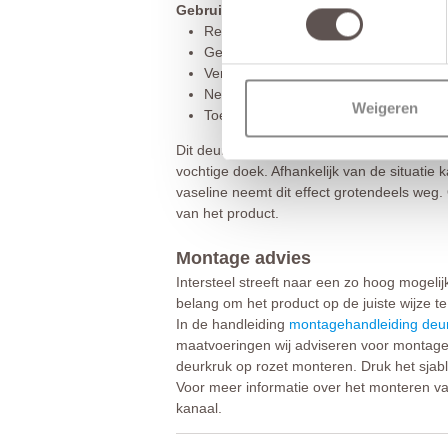
Gebruik en onderhoud tips!
Regelmatig onderhoud verlengt de lev
Gebruik geen agressieve reinigingsmi
Verwijder het deurbeslag bij schuur-
Neem beschermende maatregelen zoals
Weigeren
Toe te zien op een juiste montage en c
Dit deurbeslag is voorzien van een mat zw
vochtige doek. Afhankelijk van de situatie 
vaseline neemt dit effect grotendeels weg. 
van het product.
Montage advies
Intersteel streeft naar een zo hoog mogeli
belang om het product op de juiste wijze te
In de handleiding
montagehandleiding deur
maatvoeringen wij adviseren voor montage.
deurkruk op rozet monteren. Druk het sjab
Voor meer informatie over het monteren va
kanaal.