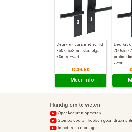
Deurkruk Jura met schild
Deurkruk 
250x55x2mm sleutelgat
250x55x
56mm zwart
profielci
zwart
€ 46,50
€
Meer info
M
Handig om te weten
Opdekdeuren opmeten
Stompe deuren hebben geen draairicht
Inmeten en montage