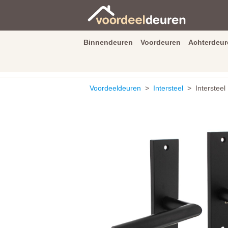
Binnendeuren
Voordeuren
Achterdeur
9.3
/
10
van
2590
beoordeli
Voordeeldeuren
>
Intersteel
> Intersteel 