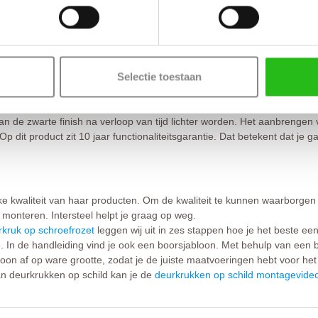
ensduur van het product.
ddelen en schuurmiddelen.
 en schilderwerkzaamheden.
 het plaatsen van deurstoppers.
Selectie toestaan
orrect gebruik van het product.
arte coating. Voor het onderhoud adviseren wij het product regelmatig
kan de zwarte finish na verloop van tijd lichter worden. Het aanbrengen
Op dit product zit 10 jaar functionaliteitsgarantie. Dat betekent dat j
jke kwaliteit van haar producten. Om de kwaliteit te kunnen waarborgen
 monteren. Intersteel helpt je graag op weg.
kruk op schroefrozet
leggen wij uit in zes stappen hoe je het beste ee
 In de handleiding vind je ook een boorsjabloon. Met behulp van een 
loon af op ware grootte, zodat je de juiste maatvoeringen hebt voor he
n deurkrukken op schild kan je de
deurkrukken op schild montagevide