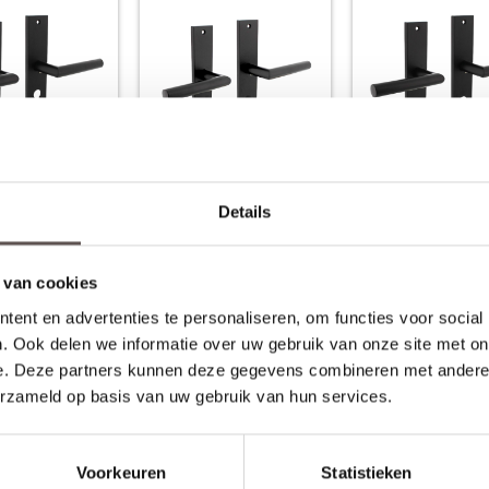
Bastian op
Deurkruk Bastian op
Deurkruk Bastian 
Details
45x45 mm
schild 245x45 mm
schild 245x45 mm
lindergat 55 mm
WC63/8 mm mat zwart
profielcilindergat
mat zwart
 42,75
€ 46,50
€ 41,85
 van cookies
ent en advertenties te personaliseren, om functies voor social
eer info
Meer info
Meer inf
. Ook delen we informatie over uw gebruik van onze site met on
e. Deze partners kunnen deze gegevens combineren met andere i
erzameld op basis van uw gebruik van hun services.
rijgen en is door gebruik aan slijtage onderhevig. Het is daarom goed om 
ervlakte behandelingen. Hier lees je hoe je het product het beste ku
Voorkeuren
Statistieken