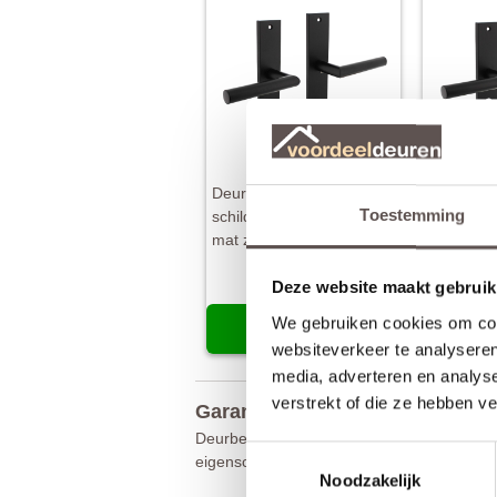
Deurkruk Bastian op
Deurkruk 
Toestemming
schild 245x45 mm blind
schild 2
mat zwart
profielci
mat zwart
€ 40,00
€
Deze website maakt gebruik
We gebruiken cookies om cont
Meer info
M
websiteverkeer te analyseren
media, adverteren en analys
verstrekt of die ze hebben v
Garantie en onderhoud
Deurbeslag is in een grote variëteit te verk
Toestemmingsselectie
eigenschappen van het materiaal en de opp
Noodzakelijk