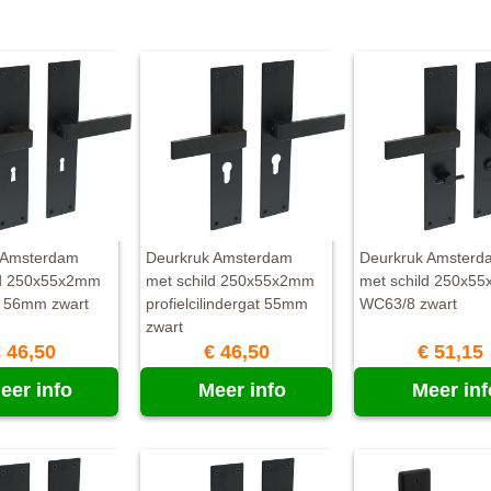
 Amsterdam
Deurkruk Amsterdam
Deurkruk Amsterd
ld 250x55x2mm
met schild 250x55x2mm
met schild 250x5
t 56mm zwart
profielcilindergat 55mm
WC63/8 zwart
zwart
 46,50
€ 46,50
€ 51,15
eer info
Meer info
Meer inf