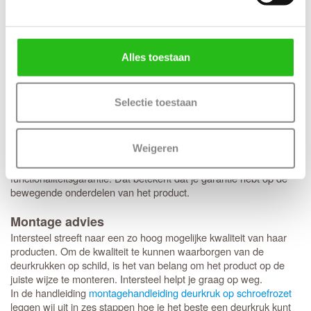
Verwijder het deurbeslag bij schuur- en
schilderwerkzaamheden.
Neem beschermende maatregelen zoals het plaatsen van
deurstoppers.
Alles toestaan
Toe te zien op een juiste montage en correct gebruik van het
product.
Dit deurbeslag is voorzien van een mat zwarte coating. Voor het
Selectie toestaan
onderhoud adviseren wij het product regelmatig af te nemen met
een zachte, eventueel vochtige doek. Afhankelijk van de situatie
kan de zwarte finish na verloop van tijd lichter worden. Het
Weigeren
aanbrengen van een dun laagje blanke was of zuurvrije vaseline
neemt dit effect grotendeels weg. Op dit product zit 10 jaar
functionaliteitsgarantie. Dat betekent dat je garantie hebt op de
bewegende onderdelen van het product.
Montage advies
Intersteel streeft naar een zo hoog mogelijke kwaliteit van haar
producten. Om de kwaliteit te kunnen waarborgen van de
deurkrukken op schild, is het van belang om het product op de
juiste wijze te monteren. Intersteel helpt je graag op weg.
In de handleiding
montagehandleiding deurkruk op schroefrozet
leggen wij uit in zes stappen hoe je het beste een deurkruk kunt