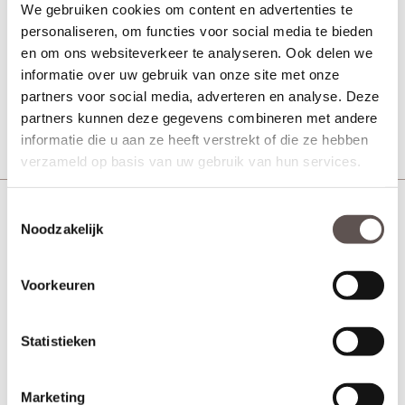
We gebruiken cookies om content en advertenties te
Deurkruk Helena op
personaliseren, om functies voor social media te bieden
schild 230x44 mm
en om ons websiteverkeer te analyseren. Ook delen we
WC63/8 mm zwart
informatie over uw gebruik van onze site met onze
partners voor social media, adverteren en analyse. Deze
€ 51,15
partners kunnen deze gegevens combineren met andere
Meer info
informatie die u aan ze heeft verstrekt of die ze hebben
verzameld op basis van uw gebruik van hun services.
Garantie en onderhoud
Toestemmingsselectie
Deurbeslag is in een grote variëteit te verkrijgen en is door
Noodzakelijk
gebruik aan slijtage onderhevig. Het is daarom goed om stil te
staan bij de specifieke eigenschappen van het materiaal en de
oppervlakte behandelingen. Hier lees je hoe je het product het
Voorkeuren
beste kunt onderhouden.
Gebruik en onderhoud tips!
Statistieken
Regelmatig onderhoud verlengt de levensduur van het product.
Gebruik geen agressieve reinigingsmiddelen en
schuurmiddelen.
Marketing