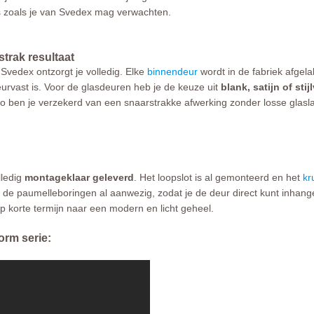
s zoals je van Svedex mag verwachten.
trak resultaat
Svedex ontzorgt je volledig. Elke
binnendeur
wordt in de fabriek afge
eurvast is. Voor de glasdeuren heb je de keuze uit
blank, satijn of stij
 ben je verzekerd van een snaarstrakke afwerking zonder losse glaslatt
lledig
montageklaar geleverd
. Het loopslot is al gemonteerd en het
kr
 de paumelleboringen al aanwezig, zodat je de deur direct kunt inhang
p korte termijn naar een modern en licht geheel.
orm serie: