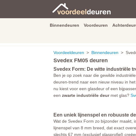
Binnendeuren
Voordeuren
Achterdeur
9.3
/
10
van
2590
beoordeli
Voordeeldeuren
>
Binnendeuren
> Svede
Svedex FM05 deuren
Svedex Form: De witte industriële tr
Ben je op zoek naar die gewilde industriële
deuren-trend naar een nieuw niveau in het 
nu kiest voor een glasdeur of een bijpass
een
zwarte industriële deur
met glas?
Sv
Een uniek lijnenspel en robuuste de
Wat de Svedex Form zo bijzonder maakt, is
lijnenspel van 8 mm breed, dat exact overe
slechts 67 mm (exclusief glasprofiel) creëe