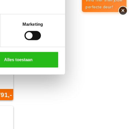
Vind hier snel jouw
perfecte deur!
×
Marketing
Alles toestaan
791,-