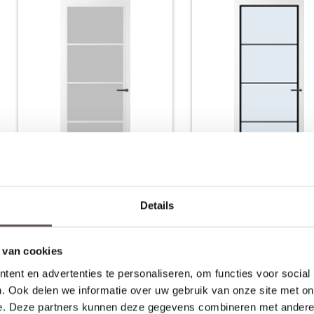
Svedex
Svedex
FM01
FM01 Zwart
Details
Satijn glas
Blank glas
MDF afgelakt wit
MDF afgelakt wit
€ 757,-
€ 
 van cookies
Nu vanaf
Nu vanaf
ent en advertenties te personaliseren, om functies voor social
. Ook delen we informatie over uw gebruik van onze site met on
e. Deze partners kunnen deze gegevens combineren met andere i