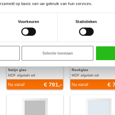
erzameld op basis van uw gebruik van hun services.
Voorkeuren
Statistieken
Selectie toestaan
Svedex
Svedex
FM01 Zwart
FM01 Zwart
Satijn glas
Rookglas
MDF afgelakt wit
MDF afgelakt wit
€ 791,-
€ 
Nu vanaf
Nu vanaf