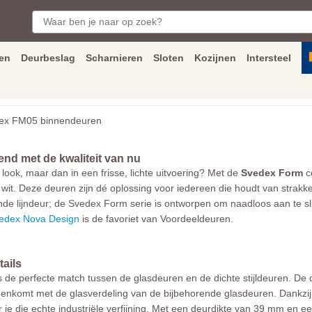
en
Deurbeslag
Scharnieren
Sloten
Kozijnen
Intersteel
ngen
Inmeet
en
montage
service
Bezorging
tot achter de voorde
x FM05 binnendeuren
end met de kwaliteit van nu
 look, maar dan in een frisse, lichte uitvoering? Met de
Svedex Form
c
wit. Deze deuren zijn dé oplossing voor iedereen die houdt van strakke 
ende lijndeur; de Svedex Form serie is ontworpen om naadloos aan te sl
edex Nova Design
is de favoriet van Voordeeldeuren.
tails
 de perfecte match tussen de glasdeuren en de dichte stijldeuren. De 
enkomt met de glasverdeling van de bijbehorende glasdeuren. Dankzij d
r je die echte industriële verfijning. Met een deurdikte van 39 mm en e