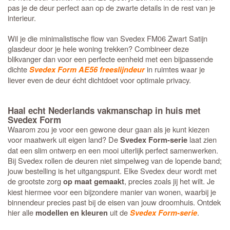
pas je de deur perfect aan op de zwarte details in de rest van je
interieur.
Wil je die minimalistische flow van Svedex FM06 Zwart Satijn
glasdeur door je hele woning trekken? Combineer deze
blikvanger dan voor een perfecte eenheid met een bijpassende
dichte
in ruimtes waar je
Svedex Form AE56 freeslijndeur
liever even de deur écht dichtdoet voor optimale privacy.
Haal echt Nederlands vakmanschap in huis met
Svedex Form
Waarom zou je voor een gewone deur gaan als je kunt kiezen
voor maatwerk uit eigen land? De
laat zien
Svedex Form-serie
dat een slim ontwerp en een mooi uiterlijk perfect samenwerken.
Bij Svedex rollen de deuren niet simpelweg van de lopende band;
jouw bestelling is het uitgangspunt. Elke Svedex deur wordt met
de grootste zorg
, precies zoals jij het wilt. Je
op maat gemaakt
kiest hiermee voor een bijzondere manier van wonen, waarbij je
binnendeur precies past bij de eisen van jouw droomhuis. Ontdek
hier alle
uit de
.
modellen en kleuren
Svedex Form-serie