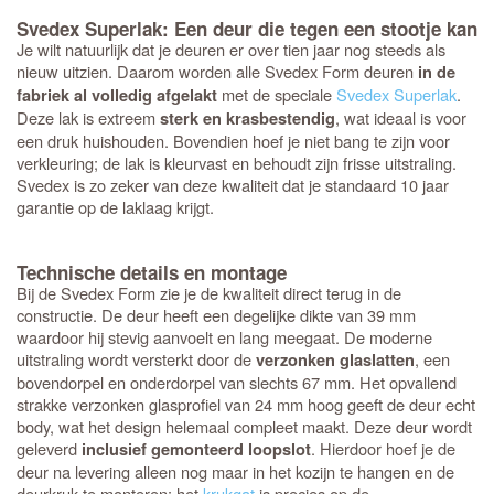
Svedex Superlak: Een deur die tegen een stootje kan
Je wilt natuurlijk dat je deuren er over tien jaar nog steeds als
nieuw uitzien. Daarom worden alle Svedex Form deuren
in de
met de speciale
Svedex Superlak
.
fabriek al volledig afgelakt
Deze lak is extreem
, wat ideaal is voor
sterk en krasbestendig
een druk huishouden. Bovendien hoef je niet bang te zijn voor
verkleuring; de lak is kleurvast en behoudt zijn frisse uitstraling.
Svedex is zo zeker van deze kwaliteit dat je standaard 10 jaar
garantie op de laklaag krijgt.
Technische details en montage
Bij de Svedex Form zie je de kwaliteit direct terug in de
constructie. De deur heeft een degelijke dikte van 39 mm
waardoor hij stevig aanvoelt en lang meegaat. De moderne
uitstraling wordt versterkt door de
, een
verzonken glaslatten
bovendorpel en onderdorpel van slechts 67 mm. Het opvallend
strakke verzonken glasprofiel van 24 mm hoog geeft de deur echt
body, wat het design helemaal compleet maakt. Deze deur wordt
geleverd
. Hierdoor hoef je de
inclusief gemonteerd loopslot
deur na levering alleen nog maar in het kozijn te hangen en de
deurkruk te monteren: het
krukgat
is precies op de