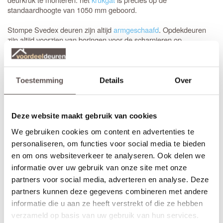
standaardhoogte van 1050 mm geboord.
Stompe Svedex deuren zijn altijd
armgeschaafd
. Opdekdeuren
zijn altijd voorzien van boringen voor de scharnieren op
standaardhoogte. Bekijk onze
Svedex montagefilm
of de speciale
Svedex Form video
en zie zelf hoe snel je jouw nieuwe deuren
hangt!
Toestemming
Details
Over
Elk model
Svedex deur
is leverbaar in zowel een stompe als
opdekuitvoering, in elke denkbare standaardmaat of afwijkende
afmeting. Het is voor beide uitvoeringen van belang dat je de
Deze website maakt gebruik van cookies
juiste draairichting doorgeeft tijdens het bestellen. Omdat Svedex
het slot al in de fabriek infreest, kan de deur niet omgedraaid
We gebruiken cookies om content en advertenties te
worden en is de
keuze tussen links en rechts
van groot belang.
personaliseren, om functies voor social media te bieden
en om ons websiteverkeer te analyseren. Ook delen we
Maak je Svedex Form deur compleet
informatie over uw gebruik van onze site met onze
Svedex heeft vijf exclusieve deurkrukken ontwikkeld die specifiek
partners voor social media, adverteren en analyse. Deze
zijn ontworpen voor de Svedex Form-glasdeuren. Tijdens het
partners kunnen deze gegevens combineren met andere
bestellen selecteer je eenvoudig de gewenste kruk in zwart,
informatie die u aan ze heeft verstrekt of die ze hebben
brons of RVS, waarna Svedex de deur direct voorziet van de
verzameld op basis van uw gebruik van hun services.
juiste krukgatboring.