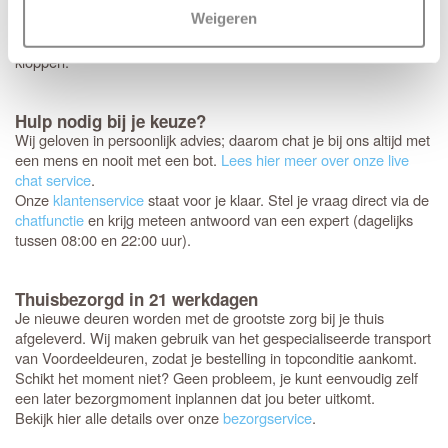
annuleren of retourneren.
daarom nog een laatste
Weigeren
Controleer
keer
of de afmetingen, kleur en uitvoering helemaal
extra goed
kloppen.
Hulp nodig bij je keuze?
Wij geloven in persoonlijk advies; daarom chat je bij ons altijd met
een mens en nooit met een bot.
Lees hier meer over onze live
chat service
.
Onze
klantenservice
staat voor je klaar. Stel je vraag direct via de
chatfunctie
en krijg meteen antwoord van een expert (dagelijks
tussen 08:00 en 22:00 uur).
Thuisbezorgd in 21 werkdagen
Je nieuwe deuren worden met de grootste zorg bij je thuis
afgeleverd. Wij maken gebruik van het gespecialiseerde transport
van Voordeeldeuren, zodat je bestelling in topconditie aankomt.
Schikt het moment niet? Geen probleem, je kunt eenvoudig zelf
een later bezorgmoment inplannen dat jou beter uitkomt.
Bekijk hier alle details over onze
bezorgservice
.