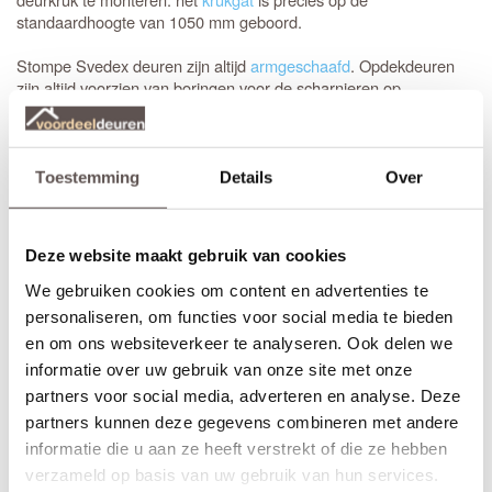
standaardhoogte van 1050 mm geboord.
Stompe Svedex deuren zijn altijd
armgeschaafd
. Opdekdeuren
zijn altijd voorzien van boringen voor de scharnieren op
standaardhoogte. Bekijk onze
Svedex montagefilm
of de speciale
Svedex Form video
en zie zelf hoe snel je jouw nieuwe deuren
hangt!
Toestemming
Details
Over
Elk model
Svedex deur
is leverbaar in zowel een stompe als
opdekuitvoering, in elke denkbare standaardmaat of afwijkende
afmeting. Het is voor beide uitvoeringen van belang dat je de
Deze website maakt gebruik van cookies
juiste draairichting doorgeeft tijdens het bestellen. Omdat Svedex
het slot al in de fabriek infreest, kan de deur niet omgedraaid
We gebruiken cookies om content en advertenties te
worden en is de
keuze tussen links en rechts
van groot belang.
personaliseren, om functies voor social media te bieden
en om ons websiteverkeer te analyseren. Ook delen we
Maak je Svedex Form deur compleet
informatie over uw gebruik van onze site met onze
Svedex heeft vijf exclusieve deurkrukken ontwikkeld die specifiek
partners voor social media, adverteren en analyse. Deze
zijn ontworpen voor de Svedex Form-glasdeuren. Tijdens het
partners kunnen deze gegevens combineren met andere
bestellen selecteer je eenvoudig de gewenste kruk in zwart,
informatie die u aan ze heeft verstrekt of die ze hebben
brons of RVS, waarna Svedex de deur direct voorziet van de
verzameld op basis van uw gebruik van hun services.
juiste krukgatboring.