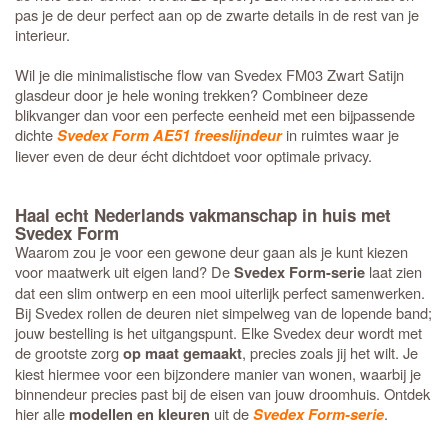
pas je de deur perfect aan op de zwarte details in de rest van je
interieur.
Wil je die minimalistische flow van Svedex FM03 Zwart Satijn
glasdeur door je hele woning trekken? Combineer deze
blikvanger dan voor een perfecte eenheid met een bijpassende
dichte
in ruimtes waar je
Svedex Form AE51 freeslijndeur
liever even de deur écht dichtdoet voor optimale privacy.
Haal echt Nederlands vakmanschap in huis met
Svedex Form
Waarom zou je voor een gewone deur gaan als je kunt kiezen
voor maatwerk uit eigen land? De
laat zien
Svedex Form-serie
dat een slim ontwerp en een mooi uiterlijk perfect samenwerken.
Bij Svedex rollen de deuren niet simpelweg van de lopende band;
jouw bestelling is het uitgangspunt. Elke Svedex deur wordt met
de grootste zorg
, precies zoals jij het wilt. Je
op maat gemaakt
kiest hiermee voor een bijzondere manier van wonen, waarbij je
binnendeur precies past bij de eisen van jouw droomhuis. Ontdek
hier alle
uit de
.
modellen en kleuren
Svedex Form-serie