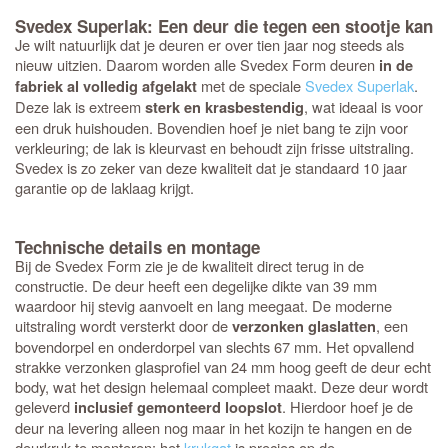
Svedex Superlak: Een deur die tegen een stootje kan
Je wilt natuurlijk dat je deuren er over tien jaar nog steeds als
nieuw uitzien. Daarom worden alle Svedex Form deuren
in de
met de speciale
Svedex Superlak
.
fabriek al volledig afgelakt
Deze lak is extreem
, wat ideaal is voor
sterk en krasbestendig
een druk huishouden. Bovendien hoef je niet bang te zijn voor
verkleuring; de lak is kleurvast en behoudt zijn frisse uitstraling.
Svedex is zo zeker van deze kwaliteit dat je standaard 10 jaar
garantie op de laklaag krijgt.
Technische details en montage
Bij de Svedex Form zie je de kwaliteit direct terug in de
constructie. De deur heeft een degelijke dikte van 39 mm
waardoor hij stevig aanvoelt en lang meegaat. De moderne
uitstraling wordt versterkt door de
, een
verzonken glaslatten
bovendorpel en onderdorpel van slechts 67 mm. Het opvallend
strakke verzonken glasprofiel van 24 mm hoog geeft de deur echt
body, wat het design helemaal compleet maakt. Deze deur wordt
geleverd
. Hierdoor hoef je de
inclusief gemonteerd loopslot
deur na levering alleen nog maar in het kozijn te hangen en de
deurkruk te monteren: het
krukgat
is precies op de