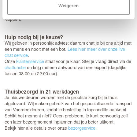
annuleren of retourneren.
daarom nog een laatste
Weigeren
Controleer
keer
of de afmetingen, kleur en uitvoering helemaal
extra goed
kloppen.
Hulp nodig bij je keuze?
Wij geloven in persoonlijk advies; daarom chat je bij ons altijd met
een mens en nooit met een bot.
Lees hier meer over onze live
chat service
.
Onze
klantenservice
staat voor je klaar. Stel je vraag direct via de
chatfunctie
en krijg meteen antwoord van een expert (dagelijks
tussen 08:00 en 22:00 uur).
Thuisbezorgd in 21 werkdagen
Je nieuwe deuren worden met de grootste zorg bij je thuis
afgeleverd. Wij maken gebruik van het gespecialiseerde transport
van Voordeeldeuren, zodat je bestelling in topconditie aankomt.
Schikt het moment niet? Geen probleem, je kunt eenvoudig zelf
een later bezorgmoment inplannen dat jou beter uitkomt.
Bekijk hier alle details over onze
bezorgservice
.