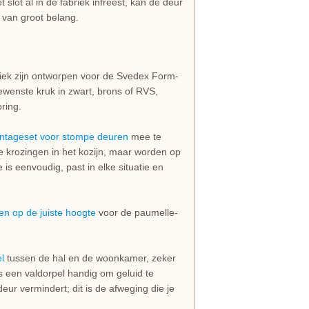
 slot al in de fabriek infreest, kan de deur
van groot belang.
ifiek zijn ontworpen voor de Svedex Form-
ewenste kruk in zwart, brons of RVS,
ring.
ntageset voor stompe deuren
mee te
de krozingen in het kozijn, maar worden op
s eenvoudig, past in elke situatie en
en op de juiste hoogte
voor de paumelle-
l
tussen de hal en de woonkamer, zeker
 is een valdorpel handig om geluid te
eur vermindert; dit is de afweging die je