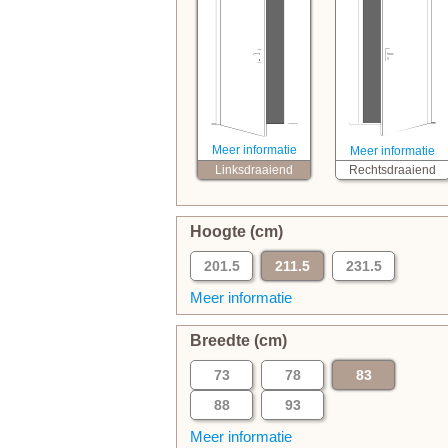
Meer informatie
Meer informatie
Linksdraaiend
Rechtsdraaiend
Hoogte (cm)
201.5
211.5
231.5
Meer informatie
Breedte (cm)
73
78
83
88
93
Meer informatie