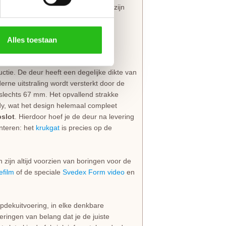
den. Bovendien hoef je niet bang te zijn
straling. Svedex is zo zeker van deze
Alles toestaan
ructie. De deur heeft een degelijke dikte van
ne uitstraling wordt versterkt door de
slechts 67 mm. Het opvallend strakke
y, wat het design helemaal compleet
pslot
. Hierdoor hoef je de deur na levering
nteren: het
krukgat
is precies op de
zijn altijd voorzien van boringen voor de
film
of de speciale
Svedex Form video
en
pdekuitvoering, in elke denkbare
eringen van belang dat je de juiste