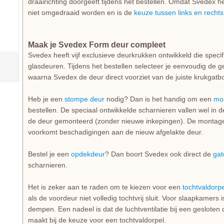
draairichting doorgeeft tijdens het bestellen. Omdat Svedex het
niet omgedraaid worden en is de
keuze tussen links en rechts
Maak je Svedex Form deur compleet
Svedex heeft vijf exclusieve deurkrukken ontwikkeld die spec
glasdeuren. Tijdens het bestellen selecteer je eenvoudig de g
waarna Svedex de deur direct voorziet van de juiste krukgatbo
Heb je een
stompe deur
nodig? Dan is het handig om een
mo
bestellen. De speciaal ontwikkelde scharnieren vallen wel in 
de deur gemonteerd (zonder nieuwe inkepingen). De montage i
voorkomt beschadigingen aan de nieuw afgelakte deur.
Bestel je een
opdekdeur
? Dan boort Svedex ook direct de
gat
scharnieren.
Het is zeker aan te raden om te kiezen voor een
tochtvaldorpe
als de voordeur niet volledig tochtvrij sluit. Voor slaapkamers
dempen. Een nadeel is dat de luchtventilatie bij een gesloten d
maakt bij de keuze voor een tochtvaldorpel.