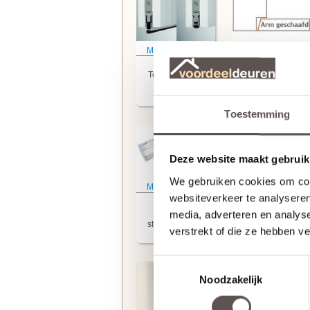
Meer informatie
Meer informatie
Svedex
Stompe deur
Tochtvaldorpel
Armschaven
(+ € 67.50)
Toestemming
Deze website maakt gebruik
We gebruiken cookies om cont
Meer informatie
Meer informatie
websiteverkeer te analyseren
Montageset
Montageset
RVS voor
Zwart voor
media, adverteren en analys
stompe deuren
stompe deuren
verstrekt of die ze hebben v
(+ € 27.50)
(+ € 27.50)
Toestemmingsselectie
Noodzakelijk