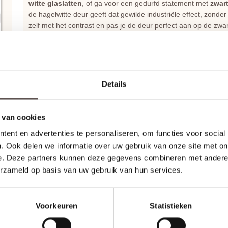
witte glaslatten
, of ga voor een gedurfd statement met
zwart
de hagelwitte deur geeft dat gewilde industriële effect, zonde
zelf met het contrast en pas je de deur perfect aan op de zwarte
Wil je die minimalistische flow van Svedex FM04 Satijn glasde
Combineer deze blikvanger dan voor een perfecte eenheid m
AE54 freeslijndeur
in ruimtes waar je liever even de deur éch
Details
Haal echt Nederlands vakmanschap in huis met Sv
Waarom zou je voor een gewone deur gaan als je kunt kiezen
 van cookies
Form-serie
laat zien dat een slim ontwerp en een mooi uiterli
ent en advertenties te personaliseren, om functies voor social
de deuren niet simpelweg van de lopende band; jouw bestellin
. Ook delen we informatie over uw gebruik van onze site met on
wordt met de grootste zorg
op maat gemaakt
, precies zoals 
e. Deze partners kunnen deze gegevens combineren met andere i
bijzondere manier van wonen, waarbij je binnendeur precies p
Ontdek hier alle
modellen en kleuren
uit de
Svedex Form-se
erzameld op basis van uw gebruik van hun services.
Svedex Superlak: Een deur die tegen een stootje k
Voorkeuren
Statistieken
Je wilt natuurlijk dat je deuren er over tien jaar nog steeds 
Form deuren
in de fabriek al volledig afgelakt
met de spec