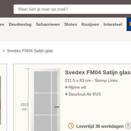
en
Deurbeslag
Scharnieren
Sloten
Kozijnen
Intersteel
ngen
Inmeet
en
montage
service
Bezorging
tot achter de voorde
> Svedex FM04 Satijn glas
Svedex FM04 Satijn glas
211.5
x
83
cm
- Stomp Links
+
Alpine wit
+
Deurkruk Air RVS
211.5
cm
?
Levertijd
36
werkdagen