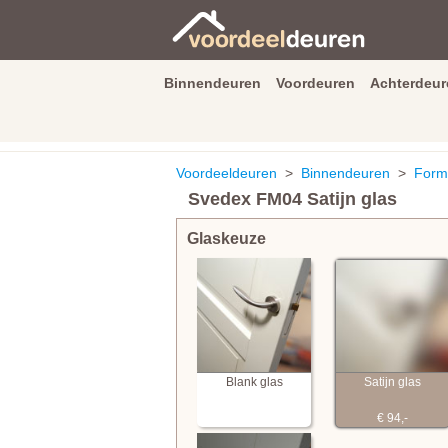
Binnendeuren
Voordeuren
Achterdeur
9.3
/
10
van
2590
beoordeli
Voordeeldeuren
>
Binnendeuren
>
Form
Svedex FM04 Satijn glas
Glaskeuze
Blank glas
Satijn glas
€ 94,-