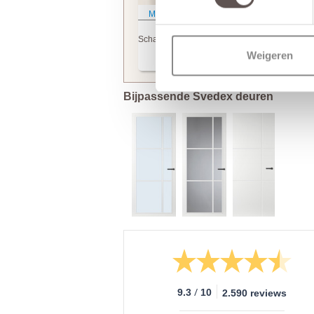
Meer informatie
Svedex
Scharnierinkrozingen
Weigeren
(+ € 10.50)
Bijpassende Svedex deuren
/
9.3
10
2.590 reviews