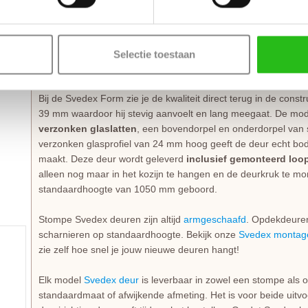
sterk en krasbestendig
, wat ideaal is voor een druk huishou
voor verkleuring; de lak is kleurvast en behoudt zijn frisse uit
kwaliteit dat je standaard 10 jaar garantie op de laklaag krijgt.
Selectie toestaan
Technische details en montage
Bij de Svedex Form zie je de kwaliteit direct terug in de const
39 mm waardoor hij stevig aanvoelt en lang meegaat. De moder
verzonken glaslatten
, een bovendorpel en onderdorpel van 
verzonken glasprofiel van 24 mm hoog geeft de deur echt bod
maakt. Deze deur wordt geleverd
inclusief gemonteerd loo
alleen nog maar in het kozijn te hangen en de deurkruk te mo
standaardhoogte van 1050 mm geboord.
Stompe Svedex deuren zijn altijd
armgeschaafd
. Opdekdeuren 
scharnieren op standaardhoogte. Bekijk onze
Svedex montage
zie zelf hoe snel je jouw nieuwe deuren hangt!
Elk model
Svedex deur
is leverbaar in zowel een stompe als o
standaardmaat of afwijkende afmeting. Het is voor beide uitvo