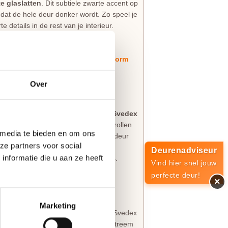
e glaslatten
. Dit subtiele zwarte accent op
r dat de hele deur donker wordt. Zo speel je
 details in de rest van je interieur.
ur door je hele woning trekken?
et een bijpassende dichte
Svedex Form
t dichtdoet voor optimale privacy.
Over
edex Form
 voor maatwerk uit eigen land? De
Svedex
jk perfect samenwerken. Bij Svedex rollen
 media te bieden en om ons
g is het uitgangspunt. Elke Svedex deur
ze partners voor social
jij het wilt. Je kiest hiermee voor een
Deurenadviseur
nformatie die u aan ze heeft
ast bij de eisen van jouw droomhuis.
Vind hier snel jouw
rie
.
perfecte deur!
×
an
Marketing
als nieuw uitzien. Daarom worden alle Svedex
iale
Svedex Superlak
. Deze lak is extreem