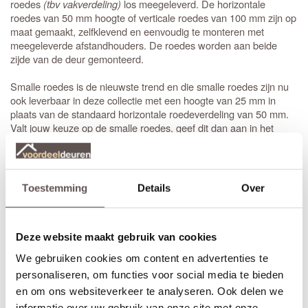
roedes
(tbv vakverdeling)
los meegeleverd. De horizontale
roedes van 50 mm hoogte of verticale roedes van 100 mm zijn op
maat gemaakt, zelfklevend en eenvoudig te monteren met
meegeleverde afstandhouders. De roedes worden aan beide
zijde van de deur gemonteerd.
Smalle roedes is de nieuwste trend en die smalle roedes zijn nu
ook leverbaar in deze collectie met een hoogte van 25 mm in
plaats van de standaard horizontale roedeverdeling van 50 mm.
Valt jouw keuze op de smalle roedes, geef dit dan aan in het
vakje "opmerkingen" tijdens de bestelprocedure. De prijs is
identiek.
Liever een matglas deur met identieke uitstraling, dan is de
Toestemming
Details
Over
de juiste keuze. Een dichte deur met identieke
CanDo Chelsea
uitstraling is de
paneeldeur. Bij het bestellen
CanDo Wellington
van een
stompe
binnendeur is de draairichting niet van belang.
Deze website maakt gebruik van cookies
Bestel je een opdekdeur is het wel belangrijk dat je de juiste
draairichting aangeeft.
We gebruiken cookies om content en advertenties te
personaliseren, om functies voor social media te bieden
Zelf passend maken of op maat bestellen
en om ons websiteverkeer te analyseren. Ook delen we
Stompe CanDo Hilton 3 vaks deuren zijn aan beide deurstijlen,
informatie over uw gebruik van onze site met onze