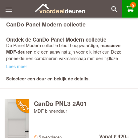
0
CanDo Panel Modern collectie
Ontdek de CanDo Panel Modern collectie
De Panel Modern collectie biedt hoogwaardige,
massieve
die een aanwinst zijn voor elk interieur. Deze
MDF-deuren
paneeldeuren combineren vakmanschap met een tijdloze
uitstraling, dankzij de strakke profielen aan de deurstijlen in
Lees meer
combinatie met gehard glas of vlakke panelen.
Selecteer een deur en bekijk de details.
Flexibele glasopties
Bestel je een deur met een glasopening, dan leveren we deze
compleet met op maat gemaakte glaslatten. Het glas wordt voor
optimale bescherming los meegeleverd, maar je kunt er ook
CanDo PNL3 2A01
voor kiezen om het glas tegen een meerprijs direct in de fabriek
MDF binnendeur
te laten monteren door CanDo.
Duurzaamheid en service
Alle Panel Modern
binnendeuren
zijn rondom afgewerkt in een
Vanaf € 420,-
witte
grondverf
, klaar om afgelakt te worden in de kleur van
5 werkdagen