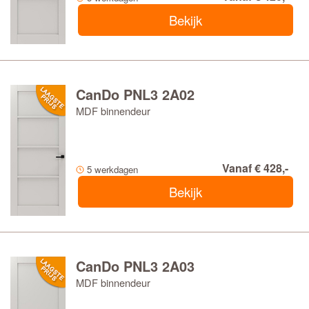
jouw keuze. Met het
ben je verzekerd van
FSC-keurmerk
Bekijk
duurzaam bosbeheer. Bovendien profiteer je van 10 jaar
garantie en een snelle levertijd van slechts 5 werkdagen.
Selecteer een CanDo Panel Modern binnendeur en
bekijk de details en het volledige glas assortiment.
CanDo PNL3 2A02
MDF binnendeur
Vanaf € 428,-
5 werkdagen
Bekijk
CanDo PNL3 2A03
MDF binnendeur