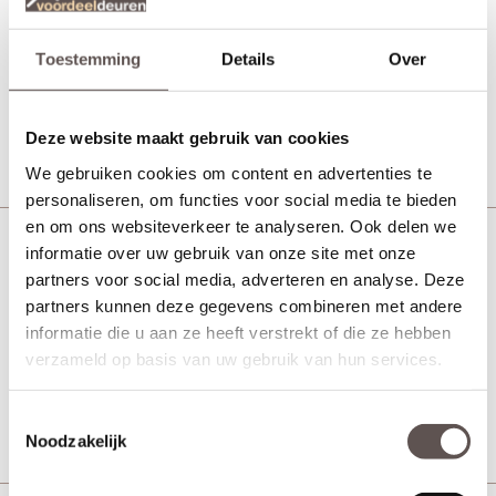
MDF binnendeur
Toestemming
Details
Over
Vanaf € 739,-
5 werkdagen
Deze website maakt gebruik van cookies
Bekijk
We gebruiken cookies om content en advertenties te
personaliseren, om functies voor social media te bieden
en om ons websiteverkeer te analyseren. Ook delen we
informatie over uw gebruik van onze site met onze
CanDo PNL3 2B01 Zonder glas
partners voor social media, adverteren en analyse. Deze
MDF binnendeur
partners kunnen deze gegevens combineren met andere
informatie die u aan ze heeft verstrekt of die ze hebben
verzameld op basis van uw gebruik van hun services.
Vanaf € 420,-
5 werkdagen
Bekijk
Toestemmingsselectie
Noodzakelijk