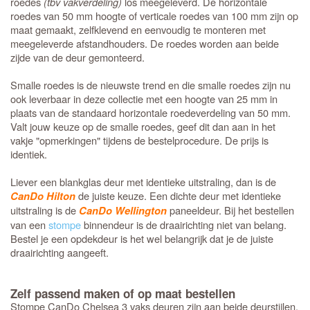
roedes
(tbv vakverdeling)
los meegeleverd. De horizontale
roedes van 50 mm hoogte of verticale roedes van 100 mm zijn op
maat gemaakt, zelfklevend en eenvoudig te monteren met
meegeleverde afstandhouders. De roedes worden aan beide
zijde van de deur gemonteerd.
Smalle roedes is de nieuwste trend en die smalle roedes zijn nu
ook leverbaar in deze collectie met een hoogte van 25 mm in
plaats van de standaard horizontale roedeverdeling van 50 mm.
Valt jouw keuze op de smalle roedes, geef dit dan aan in het
vakje "opmerkingen" tijdens de bestelprocedure. De prijs is
identiek.
Liever een blankglas deur met identieke uitstraling, dan is de
de juiste keuze. Een dichte deur met identieke
CanDo Hilton
uitstraling is de
paneeldeur. Bij het bestellen
CanDo Wellington
van een
stompe
binnendeur is de draairichting niet van belang.
Bestel je een opdekdeur is het wel belangrijk dat je de juiste
draairichting aangeeft.
Zelf passend maken of op maat bestellen
Stompe CanDo Chelsea 3 vaks deuren zijn aan beide deurstijlen,