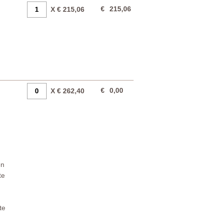
€
215,06
X € 215,06
€
0,00
X € 262,40
en
te
te