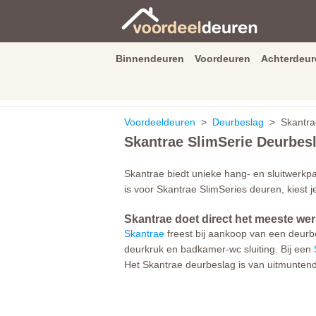
Binnendeuren
Voordeuren
Achterdeur
9.3
/
10
van
2590
beoordeli
Voordeeldeuren
>
Deurbeslag
> Skantrae
Skantrae SlimSerie Deurbes
Skantrae biedt unieke hang- en sluitwerk
is voor Skantrae SlimSeries deuren, kiest 
Skantrae doet direct het meeste wer
Skantrae
freest bij aankoop van een deurb
deurkruk en badkamer-wc sluiting. Bij een
Het Skantrae deurbeslag is van uitmuntende