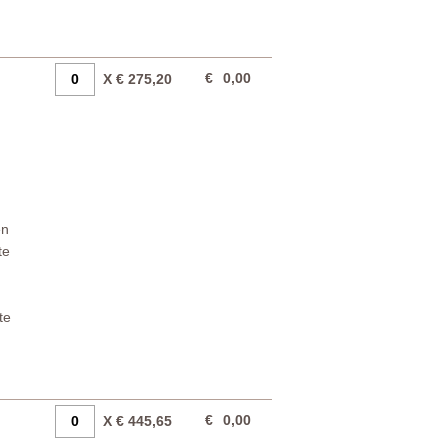
€
0,00
X € 275,20
en
te
te
€
0,00
X € 445,65