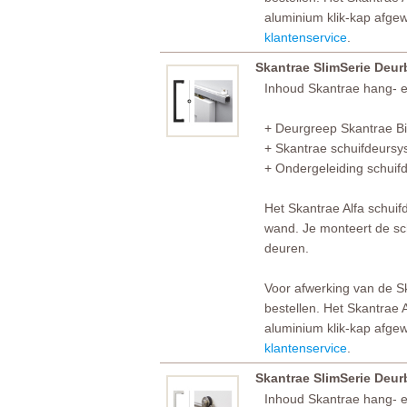
aluminium klik-kap afgew
klantenservice
.
Skantrae SlimSerie Deu
Inhoud Skantrae hang- en
+ Deurgreep Skantrae Bi
+ Skantrae schuifdeursy
+ Ondergeleiding schuif
Het Skantrae Alfa schui
wand. Je monteert de sch
deuren.
Voor afwerking van de Ska
bestellen. Het Skantrae
aluminium klik-kap afgew
klantenservice
.
Skantrae SlimSerie Deu
Inhoud Skantrae hang- en