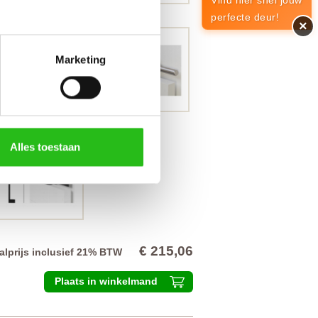
Vind hier snel jouw
perfecte deur!
×
Marketing
Alles toestaan
€ 215,06
alprijs inclusief 21% BTW
Plaats in winkelmand