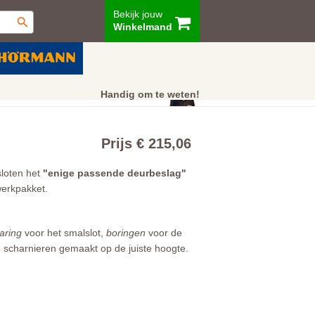
Bekijk jouw
Winkelmand
ur
Showroom
Klantenservice
Handig om te weten!
Prijs € 215,06
sloten het
"enige passende deurbeslag"
werkpakket.
aring
voor het smalslot,
boringen
voor de
scharnieren gemaakt op de juiste hoogte.