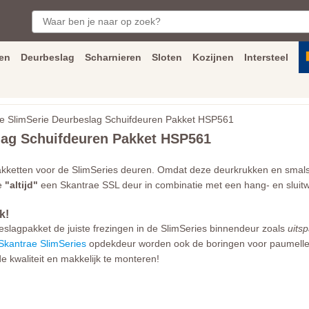
en
Deurbeslag
Scharnieren
Sloten
Kozijnen
Intersteel
ngen
Inmeet
en
montage
service
Bezorging
tot achter de voorde
 SlimSerie Deurbeslag Schuifdeuren Pakket HSP561
lag Schuifdeuren Pakket HSP561
pakketten voor de SlimSeries deuren. Omdat deze deurkrukken en smal
je
"altijd"
een Skantrae SSL deur in combinatie met een hang- en sluit
k!
eslagpakket de juiste frezingen in de SlimSeries binnendeur zoals
uitsp
Skantrae SlimSeries
opdekdeur worden ook de boringen voor paumelle 
 kwaliteit en makkelijk te monteren!