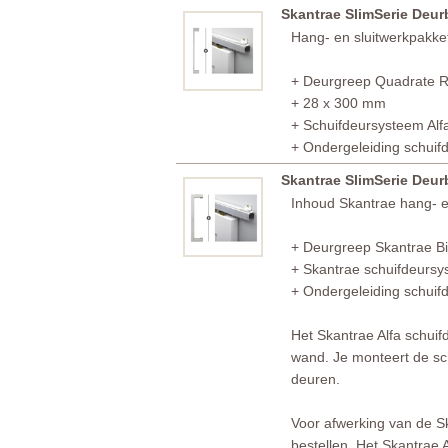
Skantrae SlimSerie Deu
Hang- en sluitwerkpakket
+ Deurgreep Quadrate
+ 28 x 300 mm
+ Schuifdeursysteem Al
+ Ondergeleiding schuif
Skantrae SlimSerie Deu
Inhoud Skantrae hang- en
+ Deurgreep Skantrae B
+ Skantrae schuifdeursy
+ Ondergeleiding schuif
Het Skantrae Alfa schui
wand. Je monteert de sch
deuren.
Voor afwerking van de Ska
bestellen. Het Skantrae