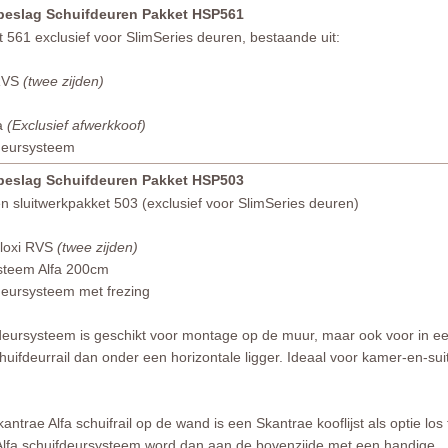
rbeslag Schuifdeuren Pakket HSP561
 561 exclusief voor SlimSeries deuren, bestaande uit:
 RVS
(twee zijden)
fa
(Exclusief afwerkkoof)
deursysteem
rbeslag Schuifdeuren Pakket HSP503
 sluitwerkpakket 503 (exclusief voor SlimSeries deuren)
iloxi RVS
(twee zijden)
steem Alfa 200cm
deursysteem met frezing
fdeursysteem is geschikt voor montage op de muur, maar ook voor in e
uifdeurrail dan onder een horizontale ligger. Ideaal voor kamer-en-sui
ntrae Alfa schuifrail op de wand is een Skantrae kooflijst als optie los 
 Alfa schuifdeursysteem word dan aan de bovenzijde met een handige