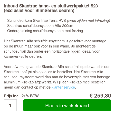
Inhoud Skantrae hang- en sluitwerkpakket 523
(exclusief voor SlimSeries deuren)
+ Schuifdeurkom Skantrae Terra RVS
(twee zijden met infrezing)
+ Skantrae schuifdeursysteem Alfa 200cm
+ Ondergeleiding schuifdeursysteem met frezing
Het Skantrae Alfa schuifdeursysteem is geschikt voor montage
op de muur, maar ook voor in een wand. Je monteert de
schuifdeurrail dan onder een horizontale ligger. Ideaal voor
kamer-en-suite deuren.
Voor afwerking van de Skantrae Alfa schuifrail op de wand is een
Skantrae kooflijst als optie los te bestellen. Het Skantrae Alfa
schuifdeursysteem word dan aan de bovenzijde met een handige
aluminium klik-kap afgewerkt. Wil jij een klik-kap mee bestellen,
neem dan contact op met de
klantenservice
.
€ 259,30
Prijs incl. 21% BTW
Plaats in winkelmand