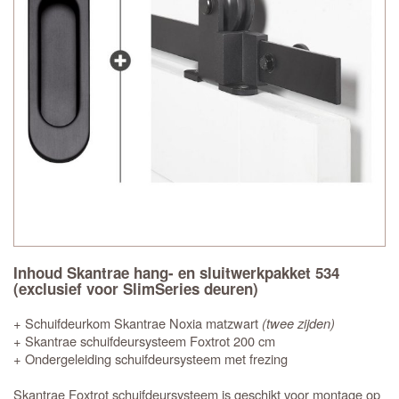
Inhoud Skantrae hang- en sluitwerkpakket 534
(exclusief voor SlimSeries deuren)
+ Schuifdeurkom Skantrae Noxia matzwart
(twee zijden)
+ Skantrae schuifdeursysteem Foxtrot 200 cm
+ Ondergeleiding schuifdeursysteem met frezing
Skantrae Foxtrot schuifdeursysteem is geschikt voor montage op