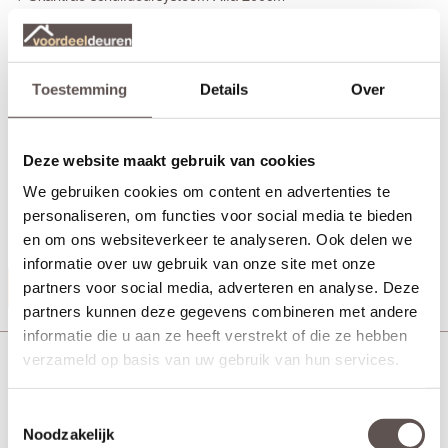
+ Ondergeleiding schuifdeursysteem met frezing
Het Skantrae Alfa schuifdeursysteem is geschikt voor montage
op de muur, maar ook voor in een wand. Je monteert de
Toestemming
Details
Over
schuifdeurrail dan onder een horizontale ligger. Ideaal voor
kamer-en-suite deuren.
Voor afwerking van de Skantrae Alfa schuifrail op de wand is een
Deze website maakt gebruik van cookies
Skantrae kooflijst als optie los te bestellen. Het Skantrae Alfa
We gebruiken cookies om content en advertenties te
schuifdeursysteem word dan aan de bovenzijde met een handige
aluminium klik-kap afgewerkt. Wil jij een klik-kap mee bestellen,
personaliseren, om functies voor social media te bieden
neem dan contact op met de
klantenservice
.
en om ons websiteverkeer te analyseren. Ook delen we
informatie over uw gebruik van onze site met onze
Productinformatie
partners voor social media, adverteren en analyse. Deze
partners kunnen deze gegevens combineren met andere
informatie die u aan ze heeft verstrekt of die ze hebben
Skantrae Slimserie deurbeslag schuifdeuren Pakket
verzameld op basis van uw gebruik van hun services.
HSP521
Toestemmingsselectie
Noodzakelijk