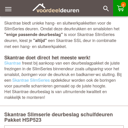
0
Skantrae biedt unieke hang- en sluitwerkpakketten voor de
SlimSeries deuren. Omdat deze deurkrukken en smalsloten het
is voor Skantrae SlimSeries
"enige passende deurbeslag"
deuren, kiest je
een Skantrae SSL deur in combinatie
"altijd"
met een hang- en sluitwerkpakket.
Skantrae doet direct het meeste werk!
Skantrae
freest bij aankoop van een deurbeslagpakket de juiste
frezingen in de SlimSeries binnendeur zoals
uitsparing
voor het
smalslot,
boringen
voor de deurkruk en badkamer-wc sluiting. Bij
een
Skantrae SlimSeries
opdekdeur worden ook de boringen
voor paumelle scharnieren gemaakt op de juiste hoogte.
Het Skantrae deurbeslag is van uitmuntende kwaliteit en
makkelijk te monteren!
Skantrae Slimserie deurbeslag schuifdeuren
Pakket HSP523