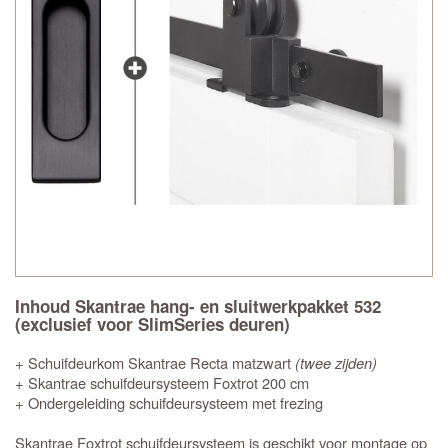
Inhoud Skantrae hang- en sluitwerkpakket 532
(exclusief voor SlimSeries deuren)
+ Schuifdeurkom Skantrae Recta matzwart
(twee zijden)
+ Skantrae schuifdeursysteem Foxtrot 200 cm
+ Ondergeleiding schuifdeursysteem met frezing
Skantrae Foxtrot schuifdeursysteem is geschikt voor montage op