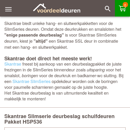
0
Skantrae biedt unieke hang- en sluitwerkpakketten voor de
SlimSeries deuren. Omdat deze deurkrukken en smalsloten het
is voor Skantrae SlimSeries
"enige passende deurbeslag"
deuren, kiest je
een Skantrae SSL deur in combinatie
"altijd"
met een hang- en sluitwerkpakket.
Skantrae doet direct het meeste werk!
Skantrae
freest bij aankoop van een deurbeslagpakket de juiste
frezingen in de SlimSeries binnendeur zoals
uitsparing
voor het
smalslot,
boringen
voor de deurkruk en badkamer-wc sluiting. Bij
een
Skantrae SlimSeries
opdekdeur worden ook de boringen
voor paumelle scharnieren gemaakt op de juiste hoogte.
Het Skantrae deurbeslag is van uitmuntende kwaliteit en
makkelijk te monteren!
Skantrae Slimserie deurbeslag schuifdeuren
Pakket HSP536