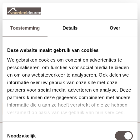
+ Schuifdeurkom Skantrae Recta zwart
(twee zijden met
infrezing)
+ Skantrae schuifdeursysteem Alfa 200cm
+ Ondergeleiding schuifdeursysteem met frezing
Toestemming
Details
Over
Het Skantrae Alfa schuifdeursysteem is geschikt voor montage
op de muur, maar ook voor in een wand. Je monteert de
schuifdeurrail dan onder een horizontale ligger. Ideaal voor
Deze website maakt gebruik van cookies
kamer-en-suite deuren.
We gebruiken cookies om content en advertenties te
Voor afwerking van de Skantrae Alfa schuifrail op de wand is een
personaliseren, om functies voor social media te bieden
Skantrae kooflijst als optie los te bestellen. Het Skantrae Alfa
en om ons websiteverkeer te analyseren. Ook delen we
schuifdeursysteem word dan aan de bovenzijde met een handige
informatie over uw gebruik van onze site met onze
aluminium klik-kap afgewerkt. Wil jij een klik-kap mee bestellen,
partners voor social media, adverteren en analyse. Deze
neem dan contact op met de
klantenservice
.
partners kunnen deze gegevens combineren met andere
informatie die u aan ze heeft verstrekt of die ze hebben
Productinformatie
verzameld op basis van uw gebruik van hun services.
Toestemmingsselectie
Skantrae Slimserie deurbeslag schuifdeuren Pakket
Noodzakelijk
HSP521